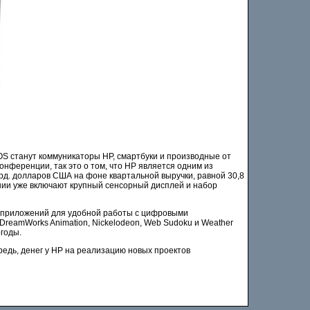
S станут коммуникаторы HP, смартбуки и производные от
нференции, так это о том, что HP является одним из
рд. долларов США на фоне квартальной выручки, равной 30,8
нии уже включают крупный сенсорный дисплей и набор
м приложений для удобной работы с цифровыми
DreamWorks Animation, Nickelodeon, Web Sudoku и Weather
огоды.
редь, денег у HP на реализацию новых проектов