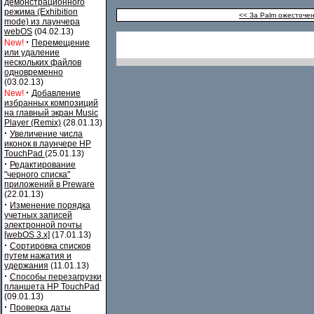
демонстрационного
режима (Exhibition
<< За Palm ожесточе
mode) из лаунчера
webOS
(04.02.13)
·
New!
Перемещение
или удаление
нескольких файлов
одновременно
(03.02.13)
·
New!
Добавление
избранных композиций
на главный экран Music
Player (Remix)
(28.01.13)
·
Увеличение числа
иконок в лаунчере HP
TouchPad
(25.01.13)
·
Редактирование
"черного списка"
приложений в Preware
(22.01.13)
·
Изменение порядка
учетных записей
электронной почты
[webOS 3.x]
(17.01.13)
·
Сортировка списков
путем нажатия и
удержания
(11.01.13)
·
Способы перезагрузки
планшета HP TouchPad
(09.01.13)
·
Проверка даты