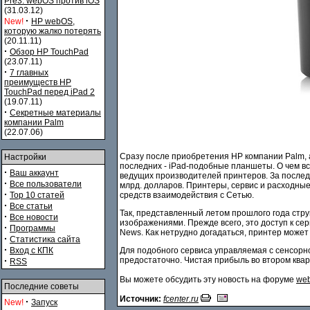
Pre3. webOS против iOS
(31.03.12)
·
New!
HP webOS,
которую жалко потерять
(20.11.11)
·
Обзор HP TouchPad
(23.07.11)
·
7 главных
преимуществ HP
TouchPad перед iPad 2
(19.07.11)
·
Секретные материалы
компании Palm
(22.07.06)
Cразу после приобретения HP компании Palm, 
Настройки
последних - iPad-подобные планшеты. О чем вс
·
Ваш аккаунт
ведущих производителей принтеров. За послед
·
Все пользователи
млрд. долларов. Принтеры, сервис и расходны
·
Top 10 статей
средств взаимодействия с Сетью.
·
Все статьи
Так, представленный летом прошлого года стр
·
Все новости
изображениями. Прежде всего, это доступ к се
·
Программы
News. Как нетрудно догадаться, принтер может 
·
Статистика сайта
·
Вход с КПК
Для подобного сервиса управляемая с сенсорно
·
предостаточно. Чистая прибыль во втором квар
RSS
Вы можете обсудить эту новость на форуме
web
Последние советы
Источник:
fcenter.ru
·
New!
Запуск