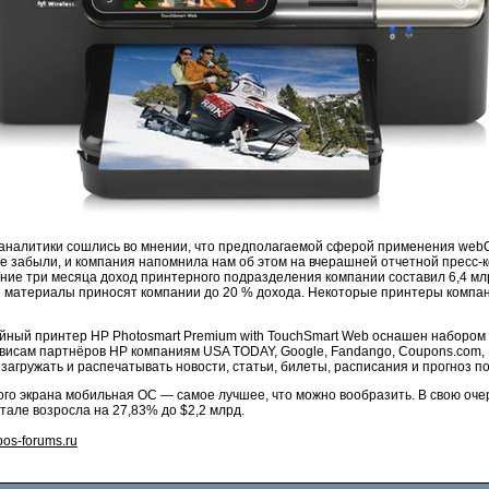
аналитики сошлись во мнении, что предполагаемой сферой применения webO
е забыли, и компания напомнила нам об этом на вчерашней отчетной пресс-ко
ние три месяца доход принтерного подразделения компании составил 6,4 мл
е материалы приносят компании до 20 % дохода. Некоторые принтеры компа
уйный принтер HP Photosmart Premium with TouchSmart Web оснашен наборо
рвисам партнёров HP компаниям USA TODAY, Google, Fandango, Coupons.com, 
загружать и распечатывать новости, статьи, билеты, расписания и прогноз п
го экрана мобильная ОС — самое лучшее, что можно вообразить. В свою оче
тале возросла на 27,83% до $2,2 млрд.
os-forums.ru