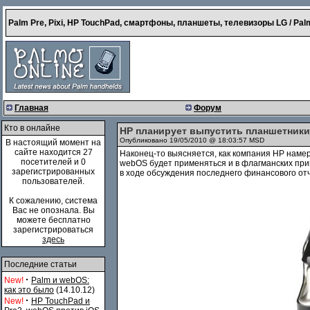
Palm Pre, Pixi, HP TouchPad, смартфоны, планшеты, телевизоры LG / Palm
Главная
Форум
Кто в онлайне
HP планирует выпустить планшетники
Опубликовано 19/05/2010 @ 18:03:57 MSD
В настоящий момент на
сайте находится 27
Наконец-то выясняется, как компания HP нам
посетителей и 0
webOS будет применяться и в флагманских при
зарегистрированных
в ходе обсуждения последнего финансового от
пользователей.
К сожалению, система
Вас не опознала. Вы
можете бесплатно
зарегистрироваться
здесь
Последние статьи
·
New!
Palm и webOS:
как это было
(14.10.12)
·
New!
HP TouchPad и