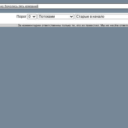
нно боролись пять компаний
Порог
За комментарии ответственны только те, кто их поместил. Мы не несём ответ