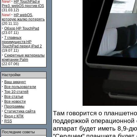
·
New!
HP TouchPad и
Pre3. webOS против iOS
(31.03.12)
·
New!
HP webOS,
которую жалко потерять
(20.11.11)
·
Обзор HP TouchPad
(23.07.11)
·
7 главных
преимуществ HP
TouchPad перед iPad 2
(19.07.11)
·
Секретные материалы
компании Palm
(22.07.06)
Настройки
·
Ваш аккаунт
·
Все пользователи
·
Top 10 статей
·
Все статьи
·
Все новости
·
Программы
·
Статистика сайта
Там говорится о планшетн
·
Вход с КПК
поддержкой операционной
·
RSS
аппарат будет иметь 8,9-д
Последние советы
"Сердцем" планшета будет 