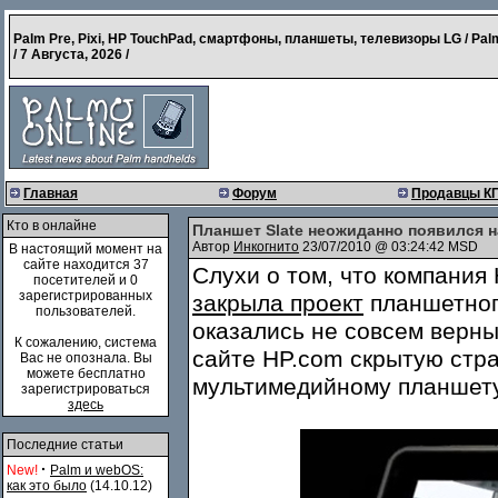
Palm Pre, Pixi, HP TouchPad, смартфоны, планшеты, телевизоры LG / Pal
/
7 Августа, 2026
/
Главная
Форум
Продавцы К
Кто в онлайне
Планшет Slate неожиданно появился н
Автор
Инкогнито
23/07/2010 @ 03:24:42 MSD
В настоящий момент на
сайте находится 37
Слухи о том, что компания 
посетителей и 0
зарегистрированных
закрыла проект
планшетног
пользователей.
оказались не совсем верн
К сожалению, система
сайте HP.com скрытую стр
Вас не опознала. Вы
можете бесплатно
мультимедийному планшету,
зарегистрироваться
здесь
Последние статьи
·
New!
Palm и webOS:
как это было
(14.10.12)