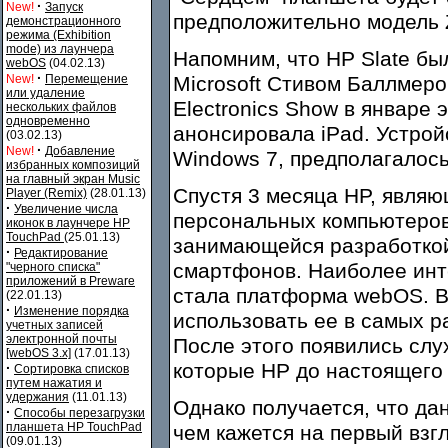
·
New!
Запуск
предположительно модель Z
демонстрационного
режима (Exhibition
mode) из лаунчера
Напомним, что HP Slate б
webOS
(04.02.13)
·
New!
Перемещение
Microsoft Стивом Баллмеро
или удаление
Electronics Show в январе э
нескольких файлов
одновременно
анонсировала iPad. Устро
(03.02.13)
·
New!
Добавление
Windows 7, предполагалось
избранных композиций
на главный экран Music
Спустя 3 месяца HP, явля
Player (Remix)
(28.01.13)
·
Увеличение числа
персональных компьютеров
иконок в лаунчере HP
TouchPad
(25.01.13)
занимающейся разработкой
·
Редактирование
смартфонов. Наиболее инт
"черного списка"
приложений в Preware
стала платформа webOS. В
(22.01.13)
·
Изменение порядка
использовать ее в самых р
учетных записей
электронной почты
После этого появились слух
[webOS 3.x]
(17.01.13)
которые HP до настоящего
·
Сортировка списков
путем нажатия и
удержания
(11.01.13)
Однако получается, что да
·
Способы перезагрузки
планшета HP TouchPad
чем кажется на первый взгл
(09.01.13)