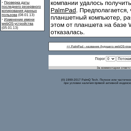
компании удалось получит
·
Проверка даты
последнего резервного
PalmPad
. Предполагается,
копирования данных
пользова
(08.01.13)
планшетный компьютер, р
·
Изменение имени
этом от планшета на базе 
webOS-устройства
(05.01.13)
отказалась.
<< PalmPad - название будущего webOS-пла
Порог
За комментарии ответст
(©) 1999-2017 PalmQ Tech. Полное или частично
при условии наличия прямой активной индекси