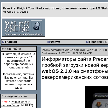
Palm Pre, Pixi, HP TouchPad, смартфоны, планшеты, телевизоры LG / Pal
/
9 Августа, 2026
/
Главная
Форум
Продавцы К
Кто в онлайне
Palm готовит обновление webOS 2.1.0 
Опубликовано 21/01/2011 @ 00:52:16 MSK
В настоящий момент на
сайте находится 34
Информаторы сайта Precen
посетителей и 0
пробной загрузки новой в
зарегистрированных
пользователей.
webOS 2.1.0
на смартфоны 
К сожалению, система
североамериканских сотов
Вас не опознала. Вы
можете бесплатно
зарегистрироваться
здесь
Последние статьи
·
New!
Palm и webOS:
как это было
(14.10.12)