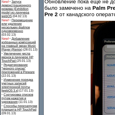
Обновление пока еще не до
·
New!
Запуск
демонстрационного
было замечено на
Palm Pr
режима (Exhibition
mode) из лаунчера
Pre 2
от канадского операт
webOS
(04.02.13)
·
New!
Перемещение
или удаление
нескольких файлов
одновременно
(03.02.13)
·
New!
Добавление
избранных композиций
на главный экран Music
Player (Remix)
(28.01.13)
·
Увеличение числа
иконок в лаунчере HP
TouchPad
(25.01.13)
·
Редактирование
"черного списка"
приложений в Preware
(22.01.13)
·
Изменение порядка
учетных записей
электронной почты
[webOS 3.x]
(17.01.13)
·
Сортировка списков
путем нажатия и
удержания
(11.01.13)
·
Способы перезагрузки
планшета HP TouchPad
(09.01.13)