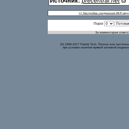
Источник:
precentral.net
<< Настройка соединения Wi-Fi вру
Порог
За комментарии ответст
(©) 1999-2017 PalmQ Tech. Полное или частично
при условии наличия прямой активной индекси