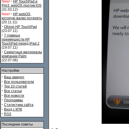
·
New!
HP TouchPad и
Pre3. webOS против iOS
(31.03.12)
·
New!
HP webOS,
которую жалко потерять
(20.11.11)
·
Обзор HP TouchPad
(23.07.11)
·
7 главных
преимуществ HP
TouchPad перед iPad 2
(19.07.11)
·
Секретные материалы
компании Palm
(22.07.06)
Настройки
·
Ваш аккаунт
·
Все пользователи
·
Top 10 статей
·
Все статьи
·
Все новости
·
Программы
·
Статистика сайта
·
Вход с КПК
·
RSS
Последние советы