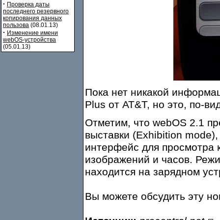
·
Проверка даты
последнего резервного
копирования данных
пользова
(08.01.13)
·
Изменение имени
webOS-устройства
(05.01.13)
Пока нет никакой информац
Plus от AT&T, но это, по-в
Отметим, что webOS 2.1 п
выставки (Exhibition mode
интерфейс для просмотра 
изображений и часов. Режи
находится на зарядном уст
Вы можете обсудить эту н