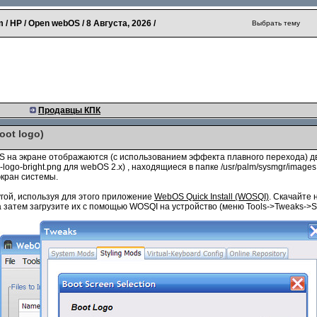
 / HP / Open webOS /
8 Августа, 2026
/
Выбрать тему
Продавцы КПК
oot logo)
S на экране отображаются (с использованием эффекта плавного перехода) д
hp-logo-bright.png для webOS 2.x) , находящиеся в папке /usr/palm/sysmgr/ima
кран системы.
угой, используя для этого приложение
WebOS Quick Install (WOSQI)
. Скачайте
 затем загрузите их с помощью WOSQI на устройство (меню Tools->Tweaks->S