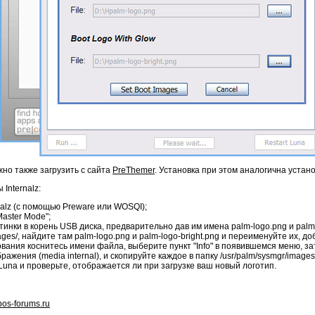
жно также загрузить с сайта
PreThemer
. Установка при этом аналогична уста
Internalz:
alz (с помощью Preware или WOSQI);
Master Mode";
нки в корень USB диска, предварительно дав им имена palm-logo.png и palm-l
ges/, найдите там palm-logo.png и palm-logo-bright.png и переименуйте их, доб
нования коснитесь имени файла, выберите пункт "Info" в появившемся меню, з
ажения (media internal), и скопируйте каждое в папку /usr/palm/sysmgr/images
una и проверьте, отображается ли при загрузке ваш новый логотип.
os-forums.ru