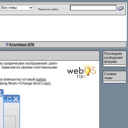
Поиск по сайту
Кладбище КПК
Последние
сообщения
форума
ва графических изображения: palm-
ges. Заменив их своими собственными
Схожие
темы
 на компьютер готовый
набор
tying Mods->Change Boot Logo).