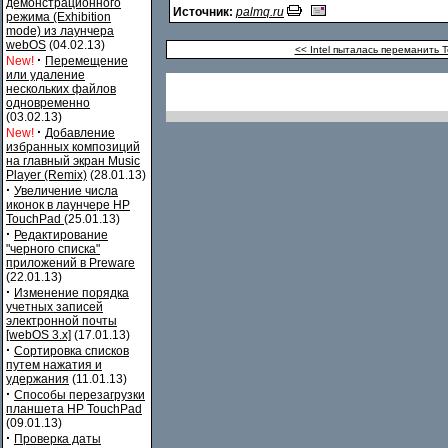
демонстрационного
Источник:
palmq.ru
режима (Exhibition
mode) из лаунчера
webOS
(04.02.13)
<< Intel пыталась переманить 
·
New!
Перемещение
или удаление
нескольких файлов
одновременно
(03.02.13)
·
New!
Добавление
избранных композиций
на главный экран Music
Player (Remix)
(28.01.13)
·
Увеличение числа
иконок в лаунчере HP
TouchPad
(25.01.13)
·
Редактирование
"черного списка"
приложений в Preware
(22.01.13)
·
Изменение порядка
учетных записей
электронной почты
[webOS 3.x]
(17.01.13)
·
Сортировка списков
путем нажатия и
удержания
(11.01.13)
·
Способы перезагрузки
планшета HP TouchPad
(09.01.13)
·
Проверка даты