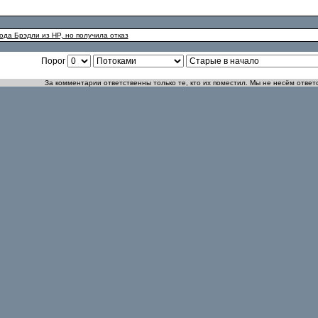
Тода Брэдли из HP, но получила отказ
Порог
За комментарии ответственны только те, кто их поместил. Мы не несём ответ