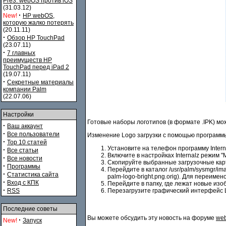
Pre3. webOS против iOS
(31.03.12)
·
New!
HP webOS,
которую жалко потерять
(20.11.11)
·
Обзор HP TouchPad
(23.07.11)
·
7 главных
преимуществ HP
TouchPad перед iPad 2
(19.07.11)
·
Секретные материалы
компании Palm
(22.07.06)
Настройки
Готовые наборы логотипов (в формате .IPK) мо
·
Ваш аккаунт
·
Все пользователи
Изменение Logo загрузки с помощью программы 
·
Top 10 статей
Установите на телефон программу Intern
·
Все статьи
Включите в настройках Internalz режим "
·
Все новости
Скопируйте выбранные загрузочные карти
·
Программы
Перейдите в каталог /usr/palm/sysmgr/ima
·
Статистика сайта
palm-logo-bright.png.orig). Для переиме
·
Вход с КПК
Перейдите в папку, где лежат новые изобр
·
RSS
Перезагрузите графический интерфейс L
Последние советы
Вы можете обсудить эту новость на форуме
web
·
New!
Запуск