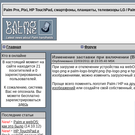
Palm Pre, Pixi, HP TouchPad, смартфоны, планшеты, телевизоры LG / Palm
Главная
Форум
Кто в онлайне
Изменение заставки при включении (B
Опубликовано 22/03/2011 @ 23:05:40 MSK
В настоящий момент на
сайте находится 21
При загрузке и отключении устройства на webO
посетителей и 0
logo.png и palm-logo-bright.png (hp-logo.png и 
зарегистрированных
изображениями, можно изменить загрузочный э
пользователей.
Проще всего поменять логотип Palm / HP на др
К сожалению, система
изображений
или создайте свой собственный, а
Вас не опознала. Вы
можете бесплатно
зарегистрироваться
здесь
Последние статьи
·
New!
Palm и webOS:
как это было
(14.10.12)
·
New!
HP TouchPad и