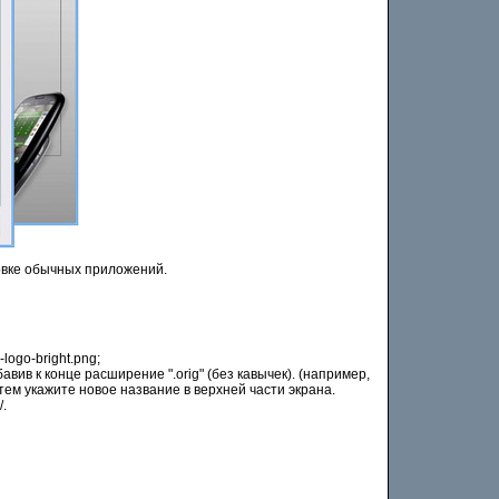
новке обычных приложений.
ogo-bright.png;
авив к конце расширение ".orig" (без кавычек). (например,
атем укажите новое название в верхней части экрана.
/.