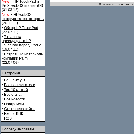
·
New!
HP TouchPad и
За комментарии ответст
Pre3. webOS против iOS
(31.03.12)
·
New!
HP webOS,
которую жалко потерять
(20.11.11)
·
Обзор HP TouchPad
(23.07.11)
·
7 главных
преимуществ HP
TouchPad перед iPad 2
(19.07.11)
·
Секретные материалы
компании Palm
(22.07.06)
Настройки
·
Ваш аккаунт
·
Все пользователи
·
Top 10 статей
·
Все статьи
·
Все новости
·
Программы
·
Статистика сайта
·
Вход с КПК
·
RSS
Последние советы