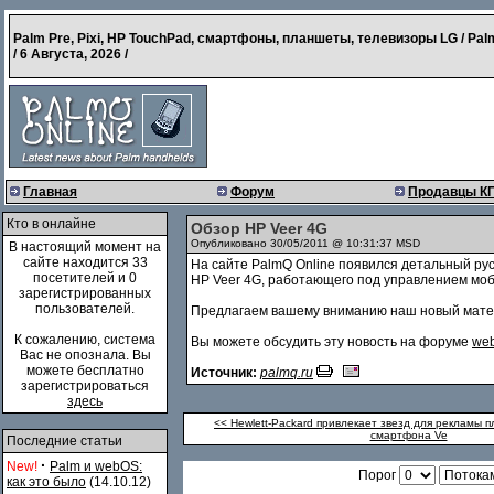
Palm Pre, Pixi, HP TouchPad, смартфоны, планшеты, телевизоры LG / Pal
/
6 Августа, 2026
/
Главная
Форум
Продавцы К
Кто в онлайне
Обзор HP Veer 4G
Опубликовано 30/05/2011 @ 10:31:37 MSD
В настоящий момент на
сайте находится 33
На сайте PalmQ Online появился детальный р
посетителей и 0
HP Veer 4G, работающего под управлением мо
зарегистрированных
пользователей.
Предлагаем вашему вниманию наш новый матер
К сожалению, система
Вы можете обсудить эту новость на форуме
web
Вас не опознала. Вы
можете бесплатно
Источник:
palmq.ru
зарегистрироваться
здесь
<< Hewlett-Packard привлекает звезд для рекламы 
смартфона Ve
Последние статьи
·
New!
Palm и webOS:
Порог
как это было
(14.10.12)