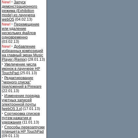
·
New!
Запуск
демонстрационного
режима (Exhibition
mode) из лаунчера
webOS
(04.02.13)
·
New!
Перемещение
или удаление
нескольких файлов
одновременно
(03.02.13)
·
New!
Добавление
избранных композиций
на главный экран Music
Player (Remix)
(28.01.13)
·
Увеличение числа
иконок в лаунчере HP
TouchPad
(25.01.13)
·
Редактирование
"черного списка"
приложений в Preware
(22.01.13)
·
Изменение порядка
учетных записей
электронной почты
[webOS 3.x]
(17.01.13)
·
Сортировка списков
путем нажатия и
удержания
(11.01.13)
·
Способы перезагрузки
планшета HP TouchPad
(09.01.13)