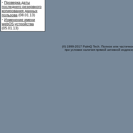
·
Проверка даты
последнего резервного
копирования данных
пользова
(08.01.13)
·
Изменение имени
webOS-устройства
(05.01.13)
(©) 1999-2017 PalmQ Tech. Полное или частично
при условии наличия прямой активной индекси