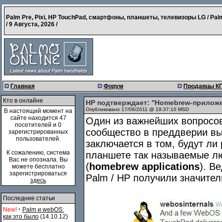
Palm Pre, Pixi, HP TouchPad, смартфоны, планшеты, телевизоры LG / Pal
/
9 Августа, 2026
/
Главная
Форум
Продавцы К
Кто в онлайне
HP подтверждает: ''Homebrew-приложе
Опубликовано 17/06/2011 @ 19:37:10 MSD
В настоящий момент на
сайте находится 47
Один из важнейших вопросо
посетителей и 0
сообщество в преддверии в
зарегистрированных
пользователей.
заключается в том, будут ли
К сожалению, система
планшете так называемые л
Вас не опознала. Вы
(
homebrew applications
). В
можете бесплатно
зарегистрироваться
Palm / HP получили значите
здесь
Последние статьи
·
New!
Palm и webOS:
как это было
(14.10.12)