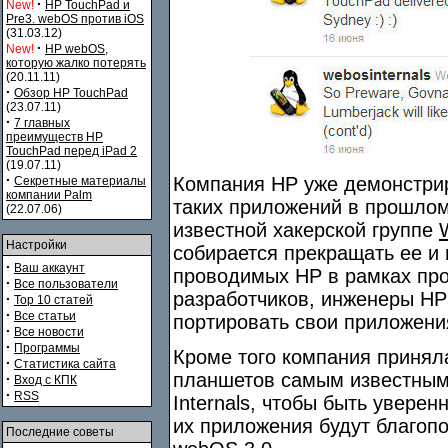
·
New!
HP TouchPad и
Pre3. webOS против iOS
(31.03.12)
·
New!
HP webOS,
которую жалко потерять
(20.11.11)
·
Обзор HP TouchPad
(23.07.11)
·
7 главных
преимуществ HP
TouchPad перед iPad 2
(19.07.11)
·
Компания HP уже демонстри
Секретные материалы
компании Palm
таких приложений в прошло
(22.07.06)
известной хакерской группе
Настройки
собирается прекращать ее и
·
Ваш аккаунт
проводимых HP в рамках пр
·
Все пользователи
разработчиков, инженеры HP
·
Top 10 статей
·
Все статьи
портировать свои приложени
·
Все новости
·
Программы
Кроме того компания принял
·
Статистика сайта
планшетов самым известным
·
Вход с КПК
·
RSS
Internals, чтобы быть уверен
их приложения будут благопо
Последние советы