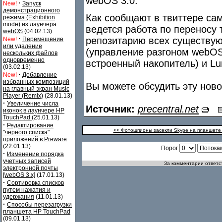
webOS 3.0.
·
New!
Запуск
демонстрационного
Как сообщают в твиттере са
режима (Exhibition
mode) из лаунчера
ведется работа по переносу 
webOS
(04.02.13)
·
репозитарию всех существу
New!
Перемещение
или удаление
(управление разгоном webOS-
нескольких файлов
одновременно
встроенный накопитель) и Lu
(03.02.13)
·
New!
Добавление
избранных композиций
Вы можете обсудить эту нов
на главный экран Music
Player (Remix)
(28.01.13)
·
Увеличение числа
Источник:
precentral.net
иконок в лаунчере HP
TouchPad
(25.01.13)
·
Редактирование
<< Фотошпионы засекли Skype на планшете
"черного списка"
приложений в Preware
(22.01.13)
Порог
·
Изменение порядка
учетных записей
За комментарии ответст
электронной почты
[webOS 3.x]
(17.01.13)
·
Сортировка списков
путем нажатия и
удержания
(11.01.13)
·
Способы перезагрузки
планшета HP TouchPad
(09.01.13)