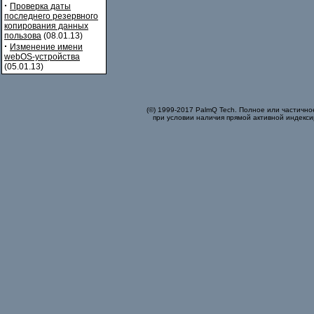
·
Проверка даты
последнего резервного
копирования данных
пользова
(08.01.13)
·
Изменение имени
webOS-устройства
(05.01.13)
(©) 1999-2017 PalmQ Tech. Полное или частично
при условии наличия прямой активной индекси