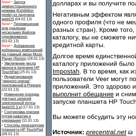
·
долларах и вы получите по
New!
Запуск
демонстрационного
режима (Exhibition
Негативным эффектом являе
mode) из лаунчера
webOS
(04.02.13)
одного профиля (что не ме
·
New!
Перемещение
или удаление
разных стран). Кроме того
нескольких файлов
каталогу, вы не сможете н
одновременно
(03.02.13)
кредитной карты.
·
New!
Добавление
избранных композиций
на главный экран Music
Долгое время единственно
Player (Remix)
(28.01.13)
каталогу приложений было
·
Увеличение числа
иконок в лаунчере HP
Impostah
. В то время, как 
TouchPad
(25.01.13)
·
Редактирование
пользователи Veer могут п
"черного списка"
приложений. Это здорово и
приложений в Preware
(22.01.13)
выполнит обещание
и сним
·
Изменение порядка
учетных записей
запуске планшета HP Touc
электронной почты
[webOS 3.x]
(17.01.13)
·
Сортировка списков
Вы можете обсудить эту н
путем нажатия и
удержания
(11.01.13)
·
Способы перезагрузки
планшета HP TouchPad
Источник:
precentral.net
(09.01.13)