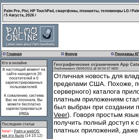
Palm Pre, Pixi, HP TouchPad, смартфоны, планшеты, телевизоры LG / Pal
/
5 Августа, 2026
/
Главная
Форум
Продавцы К
Кто в онлайне
Географические ограничения App Cat
Опубликовано 29/06/2011 @ 00:54:37 MSD
В настоящий момент на
сайте находится 20
Отличная новость для вла
посетителей и 0
пределами США. Похоже, по
зарегистрированных
пользователей.
серверного) каталога при
К сожалению, система
платным приложениям стал 
Вас не опознала. Вы
можете бесплатно
был выбран при создании п
зарегистрироваться
здесь
Veer
). Говоря простым яз
получить полный доступ к 
Последние статьи
платных приложений, даже 
·
New!
Palm и webOS:
как это было
(14.10.12)