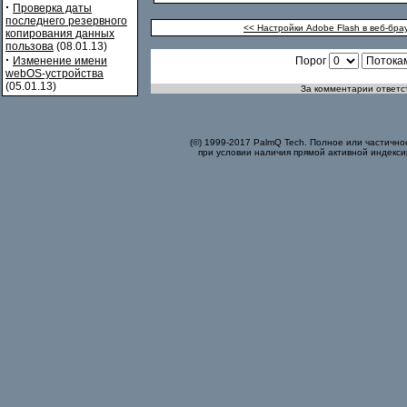
·
Проверка даты
последнего резервного
<< Настройки Adobe Flash в веб-бра
копирования данных
пользова
(08.01.13)
·
Изменение имени
Порог
webOS-устройства
(05.01.13)
За комментарии ответст
(©) 1999-2017 PalmQ Tech. Полное или частично
при условии наличия прямой активной индекси