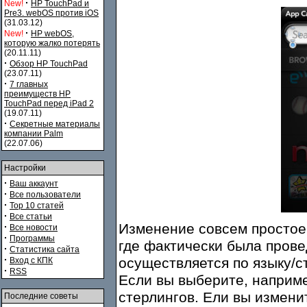
·
New!
HP TouchPad и
Pre3. webOS против iOS
(31.03.12)
·
New!
HP webOS,
которую жалко потерять
(20.11.11)
·
Обзор HP TouchPad
(23.07.11)
·
7 главных
преимуществ HP
TouchPad перед iPad 2
(19.07.11)
·
Секретные материалы
компании Palm
(22.07.06)
Настройки
·
Ваш аккаунт
·
Все пользователи
·
Top 10 статей
·
Все статьи
Изменение совсем простое:
·
Все новости
·
Программы
где фактически была прове
·
Статистика сайта
·
осуществляется по языку/с
Вход с КПК
·
RSS
Если вы выберите, наприме
стерлингов. Ели вы изменит
Последние советы