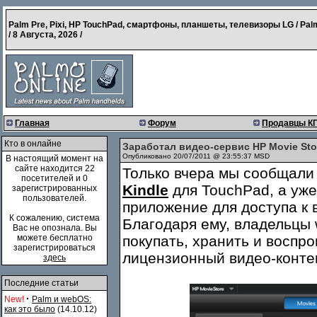
Palm Pre, Pixi, HP TouchPad, смартфоны, планшеты, телевизоры LG / Pal
/
8 Августа, 2026
/
Главная
Форум
Продавцы К
Кто в онлайне
Заработал видео-сервис HP Movie Sto
Опубликовано 20/07/2011 @ 23:55:37 MSD
В настоящий момент на
сайте находится 22
Только вчера мы сообщали
посетителей и 0
Kindle
для TouchPad, а уже
зарегистрированных
пользователей.
приложение для доступа к
К сожалению, система
Благодаря ему, владельцы
Вас не опознала. Вы
можете бесплатно
покупать, хранить и воспр
зарегистрироваться
лицензионный видео-контен
здесь
Последние статьи
·
New!
Palm и webOS:
как это было
(14.10.12)