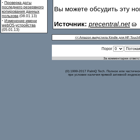
·
Проверка даты
последнего резервного
Вы можете обсудить эту н
копирования данных
пользова
(08.01.13)
·
Изменение имени
Источник:
precentral.net
webOS-устройства
(05.01.13)
<< Amazon выпустила Kindle для HP Touch
Порог
За комментарии ответст
(©) 1999-2017 PalmQ Tech. Полное или частично
при условии наличия прямой активной индекси