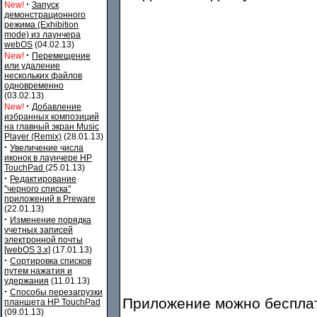
·
New!
Запуск
демонстрационного
режима (Exhibition
mode) из лаунчера
webOS
(04.02.13)
·
New!
Перемещение
или удаление
нескольких файлов
одновременно
(03.02.13)
·
New!
Добавление
избранных композиций
на главный экран Music
Player (Remix)
(28.01.13)
·
Увеличение числа
иконок в лаунчере HP
TouchPad
(25.01.13)
·
Редактирование
"черного списка"
приложений в Preware
(22.01.13)
·
Изменение порядка
учетных записей
электронной почты
[webOS 3.x]
(17.01.13)
·
Сортировка списков
путем нажатия и
удержания
(11.01.13)
·
Способы перезагрузки
Приложение можно бесплат
планшета HP TouchPad
(09.01.13)