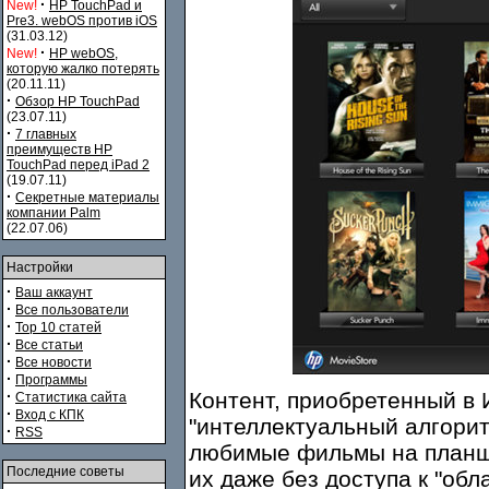
·
New!
HP TouchPad и
Pre3. webOS против iOS
(31.03.12)
·
New!
HP webOS,
которую жалко потерять
(20.11.11)
·
Обзор HP TouchPad
(23.07.11)
·
7 главных
преимуществ HP
TouchPad перед iPad 2
(19.07.11)
·
Секретные материалы
компании Palm
(22.07.06)
Настройки
·
Ваш аккаунт
·
Все пользователи
·
Top 10 статей
·
Все статьи
·
Все новости
·
Программы
·
Контент, приобретенный в И
Статистика сайта
·
Вход с КПК
"интеллектуальный алгорит
·
RSS
любимые фильмы на планше
Последние советы
их даже без доступа к "обла