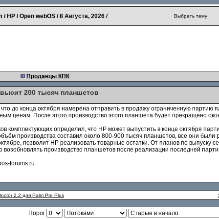
 / HP / Open webOS /
8 Августа, 2026
/
Выбрать тему
Продавцы КПК
евысит 200 тысяч планшетов
, что до конца октября намерена отправить в продажу ограниченную партию 
ым ценам. После этого производство этого планшета будет прекращено око
ков комплектующих определил, что HP может выпустить в конце октября пар
объём производства составил около 800-900 тысяч планшетов, все они были
октябре, позволит HP реализовать товарные остатки. От планов по выпуску 
то возобновлять производство планшетов после реализации последней парти
os-forums.ru
ctor 2.2 для Palm Pre Plus
Порог