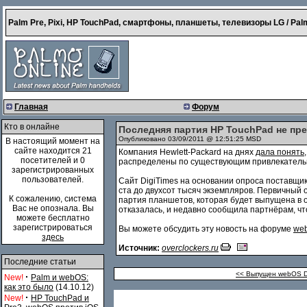
Palm Pre, Pixi, HP TouchPad, смартфоны, планшеты, телевизоры LG / Palm
Главная
Форум
Кто в онлайне
Последняя партия HP TouchPad не пр
Опубликовано 03/09/2011 @ 12:51:25 MSD
В настоящий момент на
сайте находится 21
Компания Hewlett-Packard на днях
дала понять
посетителей и 0
распределены по существующим привлекательн
зарегистрированных
пользователей.
Сайт DigiTimes на основании опроса поставщи
ста до двухсот тысяч экземпляров. Первичный 
К сожалению, система
партия планшетов, которая будет выпущена в 
Вас не опознала. Вы
отказалась, и недавно сообщила партнёрам, ч
можете бесплатно
зарегистрироваться
Вы можете обсудить эту новость на форуме
web
здесь
Источник:
overclockers.ru
Последние статьи
<< Выпущен webOS Do
·
New!
Palm и webOS:
как это было
(14.10.12)
·
New!
HP TouchPad и