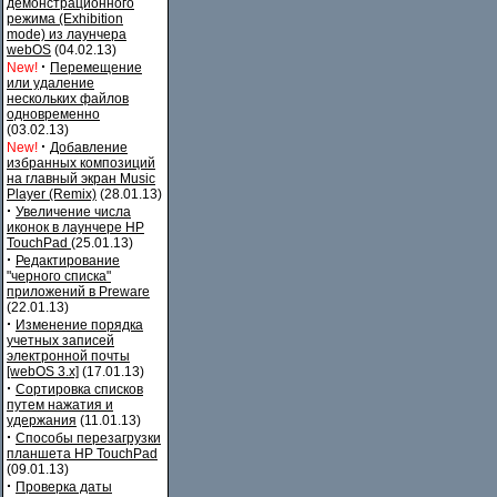
демонстрационного
режима (Exhibition
mode) из лаунчера
webOS
(04.02.13)
·
New!
Перемещение
или удаление
нескольких файлов
одновременно
(03.02.13)
·
New!
Добавление
избранных композиций
на главный экран Music
Player (Remix)
(28.01.13)
·
Увеличение числа
иконок в лаунчере HP
TouchPad
(25.01.13)
·
Редактирование
"черного списка"
приложений в Preware
(22.01.13)
·
Изменение порядка
учетных записей
электронной почты
[webOS 3.x]
(17.01.13)
·
Сортировка списков
путем нажатия и
удержания
(11.01.13)
·
Способы перезагрузки
планшета HP TouchPad
(09.01.13)
·
Проверка даты