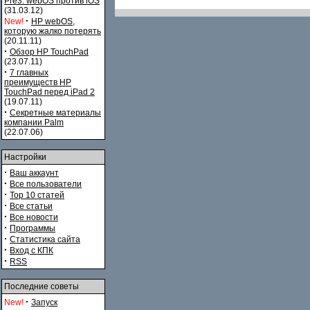
Pre3. webOS против iOS
(31.03.12)
·
New!
HP webOS,
которую жалко потерять
(20.11.11)
·
Обзор HP TouchPad
(23.07.11)
·
7 главных
преимуществ HP
TouchPad перед iPad 2
(19.07.11)
·
Секретные материалы
компании Palm
(22.07.06)
Настройки
·
Ваш аккаунт
·
Все пользователи
·
Top 10 статей
·
Все статьи
·
Все новости
·
Программы
·
Статистика сайта
·
Вход с КПК
·
RSS
Последние советы
·
New!
Запуск