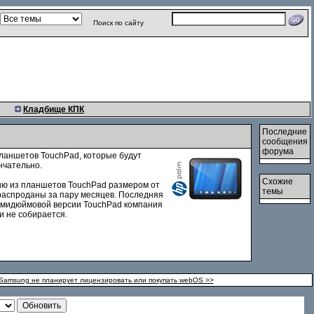
Поиск по сайту
Кладбище КПК
Последние
сообщения
форума
планшетов TouchPad, которые будут
нчательно.
Схожие
тию из планшетов TouchPad размером от
темы
 распроданы за пару месяцев. Последняя
семидюймовой версии TouchPad компания
и не собирается.
Samsung не планирует лицензировать или покупать webOS >>