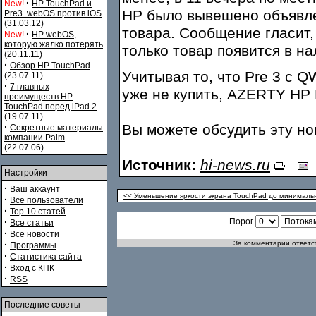
·
New!
HP TouchPad и
НР было вывешено объявле
Pre3. webOS против iOS
(31.03.12)
товара. Сообщение гласит,
·
New!
HP webOS,
которую жалко потерять
только товар появится в на
(20.11.11)
·
Обзор HP TouchPad
Учитывая то, что Pre 3 с 
(23.07.11)
·
7 главных
уже не купить, AZERTY HP P
преимуществ HP
TouchPad перед iPad 2
(19.07.11)
·
Вы можете обсудить эту н
Секретные материалы
компании Palm
(22.07.06)
Источник:
hi-news.ru
Настройки
·
Ваш аккаунт
<< Уменьшение яркости экрана TouchPad до минимальн
·
Все пользователи
·
Top 10 статей
·
Порог
Все статьи
·
Все новости
·
За комментарии ответст
Программы
·
Статистика сайта
·
Вход с КПК
·
RSS
Последние советы