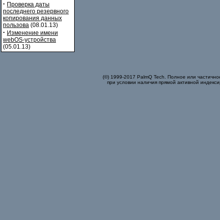
·
Проверка даты
последнего резервного
копирования данных
пользова
(08.01.13)
·
Изменение имени
webOS-устройства
(05.01.13)
(©) 1999-2017 PalmQ Tech. Полное или частично
при условии наличия прямой активной индекси