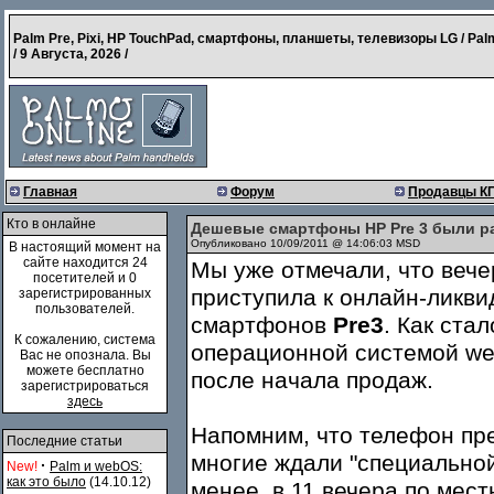
Palm Pre, Pixi, HP TouchPad, смартфоны, планшеты, телевизоры LG / Pal
/
9 Августа, 2026
/
Главная
Форум
Продавцы К
Кто в онлайне
Дешевые смартфоны HP Pre 3 были р
Опубликовано 10/09/2011 @ 14:06:03 MSD
В настоящий момент на
сайте находится 24
Мы уже отмечали, что вече
посетителей и 0
приступила к онлайн-ликви
зарегистрированных
пользователей.
смартфонов
Pre3
. Как ста
К сожалению, система
операционной системой we
Вас не опознала. Вы
можете бесплатно
после начала продаж.
зарегистрироваться
здесь
Напомним, что телефон пред
Последние статьи
многие ждали "специальной
·
New!
Palm и webOS:
как это было
(14.10.12)
менее, в 11 вечера по мес