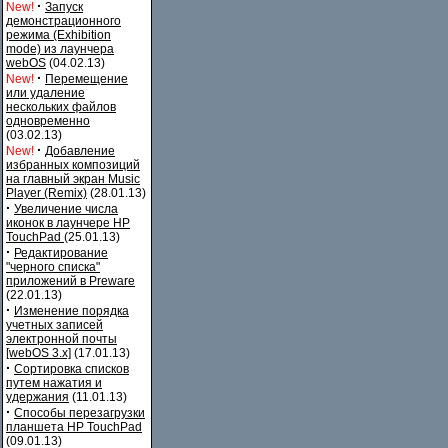
·
New!
Запуск
демонстрационного
режима (Exhibition
mode) из лаунчера
webOS
(04.02.13)
·
New!
Перемещение
или удаление
нескольких файлов
одновременно
(03.02.13)
·
New!
Добавление
избранных композиций
на главный экран Music
Player (Remix)
(28.01.13)
·
Увеличение числа
иконок в лаунчере HP
TouchPad
(25.01.13)
·
Редактирование
"черного списка"
приложений в Preware
(22.01.13)
·
Изменение порядка
учетных записей
электронной почты
[webOS 3.x]
(17.01.13)
·
Сортировка списков
путем нажатия и
удержания
(11.01.13)
·
Способы перезагрузки
планшета HP TouchPad
(09.01.13)