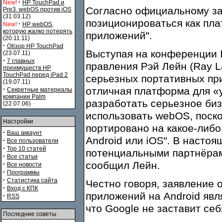
·
New!
HP TouchPad и
Согласно официальному за
Pre3. webOS против iOS
(31.03.12)
позиционироваться как пла
·
New!
HP webOS,
которую жалко потерять
приложений".
(20.11.11)
·
Обзор HP TouchPad
Выступая на конференции I
(23.07.11)
·
7 главных
правления Рэй Лейн (Ray L
преимуществ HP
TouchPad перед iPad 2
серьезных портативных при
(19.07.11)
·
отличная платформа для «
Секретные материалы
компании Palm
разработать серьезное би
(22.07.06)
использовать webOS, поско
Настройки
портировано на какое-либо
·
Ваш аккаунт
Android или iOS". В насто
·
Все пользователи
·
Top 10 статей
потенциальными партнёрам
·
Все статьи
сообщил Лейн.
·
Все новости
·
Программы
·
Статистика сайта
Честно говоря, заявление 
·
Вход с КПК
приложений на Android явл
·
RSS
что Google не заставит себ
Последние советы