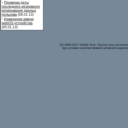
·
Проверка даты
последнего резервного
копирования данных
пользова
(08.01.13)
·
Изменение имени
webOS-устройства
(05.01.13)
(©) 1999-2017 PalmQ Tech. Полное или частично
при условии наличия прямой активной индекси