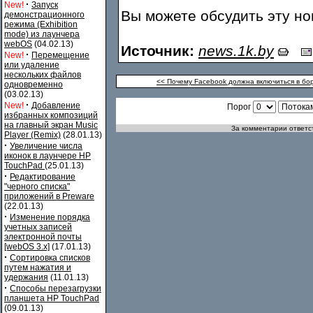
·
New!
Запуск
Вы можете обсудить эту н
демонстрационного
режима (Exhibition
mode) из лаунчера
webOS
(04.02.13)
Источник:
news.1k.by
·
New!
Перемещение
или удаление
нескольких файлов
<< Почему Facebook должна включиться в бо
одновременно
(03.02.13)
·
New!
Добавление
Порог
избранных композиций
на главный экран Music
За комментарии ответст
Player (Remix)
(28.01.13)
·
Увеличение числа
иконок в лаунчере HP
TouchPad
(25.01.13)
·
Редактирование
"черного списка"
приложений в Preware
(22.01.13)
·
Изменение порядка
учетных записей
электронной почты
[webOS 3.x]
(17.01.13)
·
Сортировка списков
путем нажатия и
удержания
(11.01.13)
·
Способы перезагрузки
планшета HP TouchPad
(09.01.13)