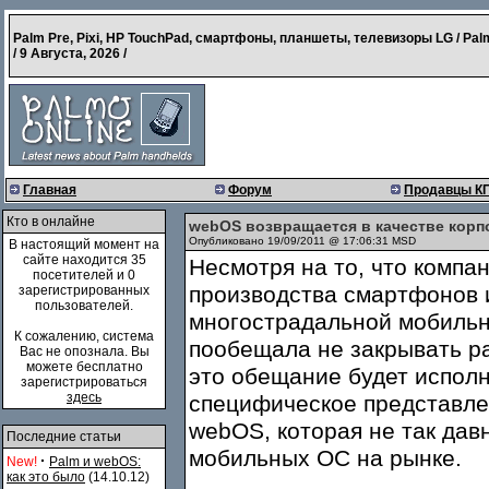
Palm Pre, Pixi, HP TouchPad, смартфоны, планшеты, телевизоры LG / Pal
/
9 Августа, 2026
/
Главная
Форум
Продавцы К
Кто в онлайне
webOS возвращается в качестве кор
Опубликовано 19/09/2011 @ 17:06:31 MSD
В настоящий момент на
сайте находится 35
Несмотря на то, что компа
посетителей и 0
производства смартфонов 
зарегистрированных
пользователей.
многострадальной мобиль
К сожалению, система
пообещала не закрывать ра
Вас не опознала. Вы
можете бесплатно
это обещание будет исполн
зарегистрироваться
здесь
специфическое представлен
webOS, которая не так дав
Последние статьи
мобильных ОС на рынке.
·
New!
Palm и webOS:
как это было
(14.10.12)