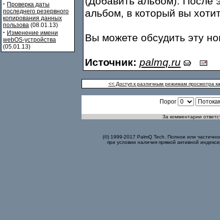
(Добавить альбом). После 
·
Проверка даты
альбом, в который вы хотит
последнего резервного
копирования данных
пользова
(08.01.13)
·
Изменение имени
Вы можете обсудить эту н
webOS-устройства
(05.01.13)
Источник:
palmq.ru
<< Доступ к различным режимам просмотра ка
Порог
За комментарии ответст
(©) 1999-2017 PalmQ Tech. Полное или частично
при условии наличия прямой активной индекси