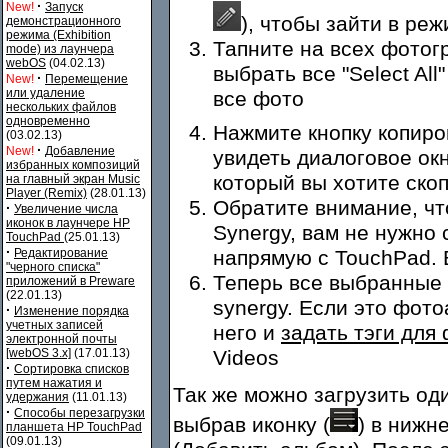
·
New!
Запуск
), чтобы зайти в ре
демонстрационного
режима (Exhibition
Тапните на всех фотог
mode) из лаунчера
webOS
(04.02.13)
выбрать все "Select Al
·
New!
Перемещение
или удаление
все фото
нескольких файлов
одновременно
Нажмите кнопку копиро
(03.02.13)
·
New!
Добавление
увидеть диалоговое ок
избранных композиций
который вы хотите ско
на главный экран Music
Player (Remix)
(28.01.13)
Обратите внимание, что
·
Увеличение числа
иконок в лаунчере HP
Synergy, вам не нужно
TouchPad
(25.01.13)
·
Редактирование
напрямую с TouchPad. 
"черного списка"
Теперь все выбранные 
приложений в Preware
(22.01.13)
synergy. Если это фот
·
Изменение порядка
учетных записей
него и
задать тэги для
электронной почты
[webOS 3.x]
(17.01.13)
Videos
·
Сортировка списков
путем нажатия и
Так же можно загрузить о
удержания
(11.01.13)
·
Способы перезагрузки
выбрав иконку (
) в нижн
планшета HP TouchPad
(09.01.13)