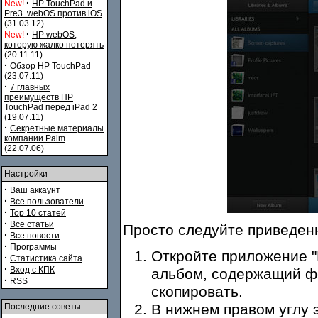
·
New!
HP TouchPad и
Pre3. webOS против iOS
(31.03.12)
·
New!
HP webOS,
которую жалко потерять
(20.11.11)
·
Обзор HP TouchPad
(23.07.11)
·
7 главных
преимуществ HP
TouchPad перед iPad 2
(19.07.11)
·
Секретные материалы
компании Palm
(22.07.06)
Настройки
·
Ваш аккаунт
·
Все пользователи
·
Top 10 статей
·
Все статьи
Просто следуйте приведен
·
Все новости
·
Программы
Откройте приложение "
·
Статистика сайта
·
Вход с КПК
альбом, содержащий ф
·
RSS
скопировать.
В нижнем правом углу э
Последние советы