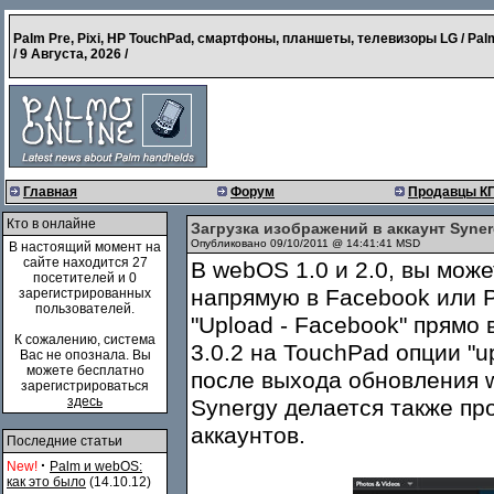
Palm Pre, Pixi, HP TouchPad, смартфоны, планшеты, телевизоры LG / Pal
/
9 Августа, 2026
/
Главная
Форум
Продавцы К
Кто в онлайне
Загрузка изображений в аккаунт Syner
Опубликовано 09/10/2011 @ 14:41:41 MSD
В настоящий момент на
сайте находится 27
В webOS 1.0 и 2.0, вы мож
посетителей и 0
напрямую в Facebook или 
зарегистрированных
пользователей.
"Upload - Facebook" прямо
К сожалению, система
3.0.2 на TouchPad опции "u
Вас не опознала. Вы
можете бесплатно
после выхода обновления w
зарегистрироваться
здесь
Synergy делается также про
аккаунтов.
Последние статьи
·
New!
Palm и webOS:
как это было
(14.10.12)