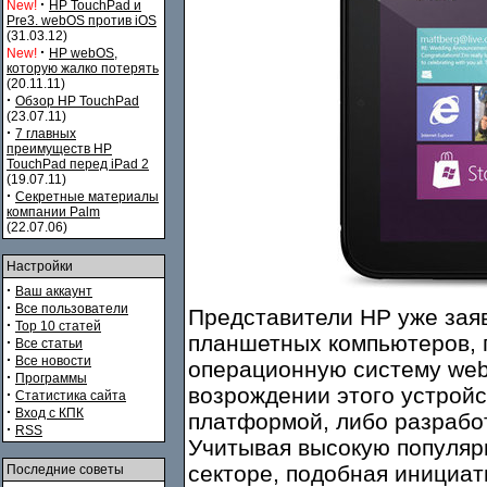
·
New!
HP TouchPad и
Pre3. webOS против iOS
(31.03.12)
·
New!
HP webOS,
которую жалко потерять
(20.11.11)
·
Обзор HP TouchPad
(23.07.11)
·
7 главных
преимуществ HP
TouchPad перед iPad 2
(19.07.11)
·
Секретные материалы
компании Palm
(22.07.06)
Настройки
·
Ваш аккаунт
·
Все пользователи
Представители HP уже заяв
·
Top 10 статей
планшетных компьютеров, п
·
Все статьи
·
Все новости
операционную систему web
·
Программы
возрождении этого устройс
·
Статистика сайта
·
Вход с КПК
платформой, либо разработ
·
RSS
Учитывая высокую популяр
секторе, подобная инициат
Последние советы