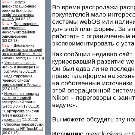
·
New!
Запуск
Во время распродажи расп
демонстрационного
режима (Exhibition
покупателей мало интерес
mode) из лаунчера
webOS
(04.02.13)
системы webOS или наличи
·
New!
Перемещение
для этой платформы. За эт
или удаление
нескольких файлов
работать с ограниченным 
одновременно
(03.02.13)
экспериментировать с уста
·
New!
Добавление
избранных композиций
Как сообщил недавно сайт 
на главный экран Music
Player (Remix)
(28.01.13)
курировавший развитие we
·
Увеличение числа
иконок в лаунчере HP
Он был едва ли не последн
TouchPad
(25.01.13)
право платформы на жизнь
·
Редактирование
"черного списка"
на собственные источники 
приложений в Preware
(22.01.13)
этой операционной систем
·
Изменение порядка
Nikon – переговоры с заи
учетных записей
электронной почты
ведутся.
[webOS 3.x]
(17.01.13)
·
Сортировка списков
путем нажатия и
Вы можете обсудить эту н
удержания
(11.01.13)
·
Способы перезагрузки
планшета HP TouchPad
Источник:
overclockers.ru
(09.01.13)