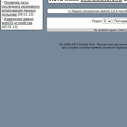
·
Проверка даты
последнего резервного
копирования данных
<< Вышло обновление webOS 3.0.4 для H
пользова
(08.01.13)
·
Изменение имени
Порог
webOS-устройства
(05.01.13)
За комментарии ответст
(©) 1999-2017 PalmQ Tech. Полное или частично
при условии наличия прямой активной индекси