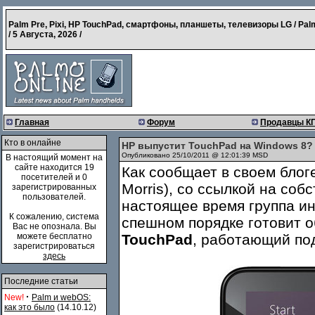
Palm Pre, Pixi, HP TouchPad, смартфоны, планшеты, телевизоры LG / Pal
/
5 Августа, 2026
/
Главная
Форум
Продавцы К
Кто в онлайне
HP выпустит TouchPad на Windows 8?
Опубликовано 25/10/2011 @ 12:01:39 MSD
В настоящий момент на
сайте находится 19
Как сообщает в своем блог
посетителей и 0
Morris), со ссылкой на соб
зарегистрированных
пользователей.
настоящее время группа ин
К сожалению, система
спешном порядке готовит 
Вас не опознала. Вы
можете бесплатно
TouchPad
, работающий по
зарегистрироваться
здесь
Последние статьи
·
New!
Palm и webOS:
как это было
(14.10.12)