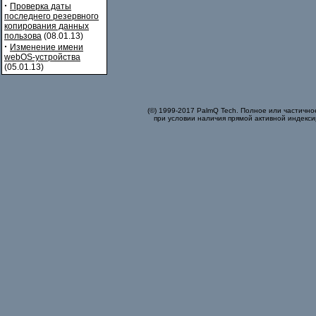
·
Проверка даты
последнего резервного
копирования данных
пользова
(08.01.13)
·
Изменение имени
webOS-устройства
(05.01.13)
(©) 1999-2017 PalmQ Tech. Полное или частично
при условии наличия прямой активной индекси