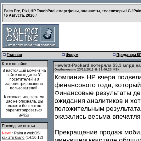
Palm Pre, Pixi, HP TouchPad, смартфоны, планшеты, телевизоры LG / Pal
/
6 Августа, 2026
/
Главная
Форум
Продавцы К
Кто в онлайне
Hewlett-Packard потеряла $3,3 млрд н
Опубликовано 23/11/2011 @ 13:46:26 MSK
В настоящий момент на
сайте находится 31
Компания HP вчера подвела
посетителей и 0
финансового года, который
зарегистрированных
пользователей.
Финансовые результаты де
К сожалению, система
ожидания аналитиков и хот
Вас не опознала. Вы
можете бесплатно
положительным результата
зарегистрироваться
здесь
оказались весьма впечатл
Последние статьи
Прекращение продаж мобил
·
New!
Palm и webOS:
как это было
(14.10.12)
минувшем квартале обошлос