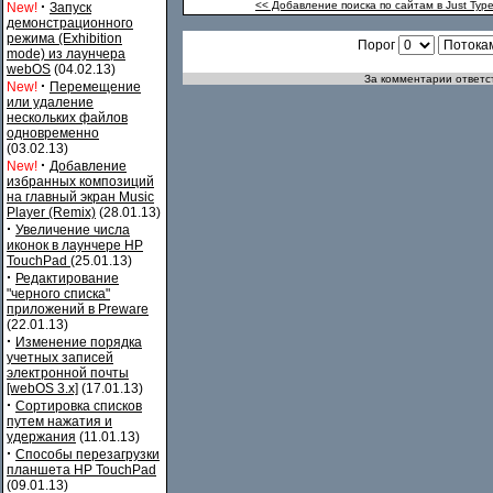
·
<< Добавление поиска по сайтам в Just Type
New!
Запуск
демонстрационного
режима (Exhibition
Порог
mode) из лаунчера
webOS
(04.02.13)
За комментарии ответст
·
New!
Перемещение
или удаление
нескольких файлов
одновременно
(03.02.13)
·
New!
Добавление
избранных композиций
на главный экран Music
Player (Remix)
(28.01.13)
·
Увеличение числа
иконок в лаунчере HP
TouchPad
(25.01.13)
·
Редактирование
"черного списка"
приложений в Preware
(22.01.13)
·
Изменение порядка
учетных записей
электронной почты
[webOS 3.x]
(17.01.13)
·
Сортировка списков
путем нажатия и
удержания
(11.01.13)
·
Способы перезагрузки
планшета HP TouchPad
(09.01.13)