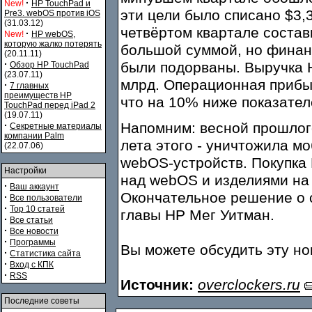
·
New!
HP TouchPad и
эти цели было списано $3,3
Pre3. webOS против iOS
(31.03.12)
четвёртом квартале состави
·
New!
HP webOS,
которую жалко потерять
большой суммой, но финан
(20.11.11)
·
были подорваны. Выручка H
Обзор HP TouchPad
(23.07.11)
млрд. Операционная прибыл
·
7 главных
преимуществ HP
что на 10% ниже показател
TouchPad перед iPad 2
(19.07.11)
·
Напомним: весной прошлого
Секретные материалы
компании Palm
лета этого - уничтожила м
(22.07.06)
webOS-устройств. Покупка 
Настройки
над webOS и изделиями на 
·
Ваш аккаунт
Окончательное решение о 
·
Все пользователи
·
Top 10 статей
главы HP Мег Уитман.
·
Все статьи
·
Все новости
·
Программы
Вы можете обсудить эту н
·
Статистика сайта
·
Вход с КПК
·
RSS
Источник:
overclockers.ru
Последние советы