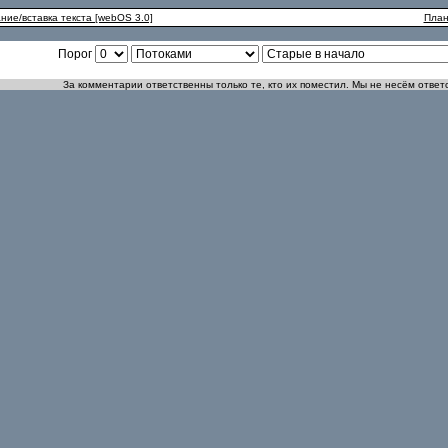
ние/вставка текста [webOS 3.0]
План
Порог
За комментарии ответственны только те, кто их поместил. Мы не несём ответ