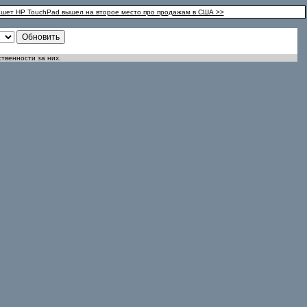
шет HP TouchPad вышел на второе место про продажам в США >>
ственности за них.