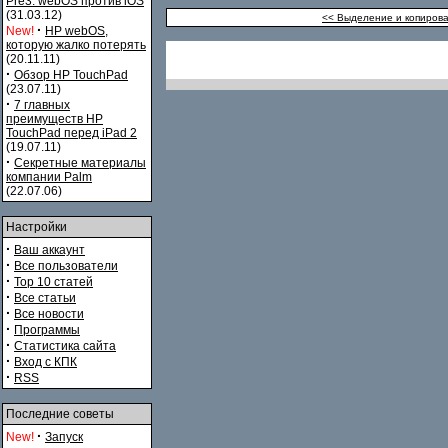
Pre3. webOS против iOS
(31.03.12)
<< Выделение и копирова
·
New!
HP webOS,
которую жалко потерять
(20.11.11)
·
Обзор HP TouchPad
(23.07.11)
·
7 главных
преимуществ HP
TouchPad перед iPad 2
(19.07.11)
·
Секретные материалы
компании Palm
(22.07.06)
Настройки
·
Ваш аккаунт
·
Все пользователи
·
Top 10 статей
·
Все статьи
·
Все новости
·
Программы
·
Статистика сайта
·
Вход с КПК
·
RSS
Последние советы
·
New!
Запуск