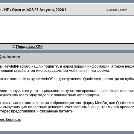
 / HP / Open webOS /
6 Августа, 2026
/
Выбрать тему
Продавцы КПК
 Qualcomm
 Hewlett-Packard нашли подпитку в новой порции информации, а также нек
ьнейшей судьбы этой многострадальной мобильной платформы.
ению возможности покупки webOS-подразделения. Qualcomm, несмотря на пуб
 желает заручиться у потенциального покупателя правами на использование 
предложила всего одну модель с планшетным аксессуаром.
ля вливания свежих сил в пока заброшенную платформу MeeGo, для Qualcomm
, выпускающим целостные решения, составленные из центрального процессо
терес представляют и связанные патенты.
os-forums.ru