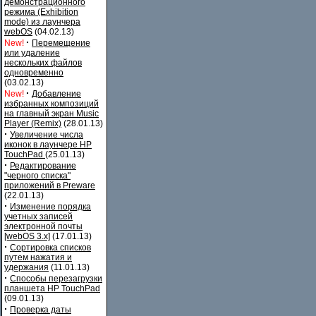
демонстрационного
режима (Exhibition
mode) из лаунчера
webOS
(04.02.13)
·
New!
Перемещение
или удаление
нескольких файлов
одновременно
(03.02.13)
·
New!
Добавление
избранных композиций
на главный экран Music
Player (Remix)
(28.01.13)
·
Увеличение числа
иконок в лаунчере HP
TouchPad
(25.01.13)
·
Редактирование
"черного списка"
приложений в Preware
(22.01.13)
·
Изменение порядка
учетных записей
электронной почты
[webOS 3.x]
(17.01.13)
·
Сортировка списков
путем нажатия и
удержания
(11.01.13)
·
Способы перезагрузки
планшета HP TouchPad
(09.01.13)
·
Проверка даты