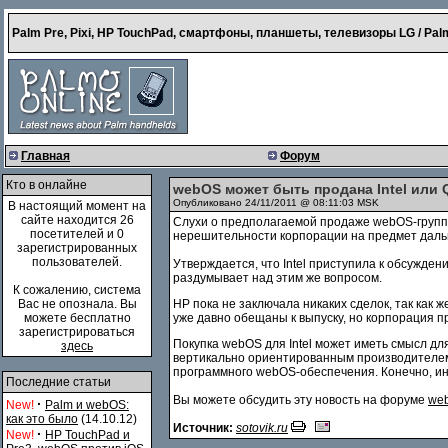
Palm Pre, Pixi, HP TouchPad, смартфоны, планшеты, телевизоры LG / Palm
Главная
Форум
Кто в онлайне
webOS может быть продана Intel или
Опубликовано 24/11/2011 @ 08:11:03 MSK
В настоящий момент на
сайте находится 26
Слухи о предполагаемой продаже webOS-группы
посетителей и 0
нерешительности корпорации на предмет дал
зарегистрированных
пользователей.
Утверждается, что Intel приступила к обсужд
раздумывает над этим же вопросом.
К сожалению, система
Вас не опознала. Вы
HP пока не заключала никаких сделок, так как
можете бесплатно
уже давно обещаны к выпуску, но корпорация 
зарегистрироваться
Покупка webOS для Intel может иметь смысл д
здесь
вертикально ориентированным производителем
программного webOS-обеспечения. Конечно, ин
Последние статьи
Вы можете обсудить эту новость на форуме
web
·
New!
Palm и webOS:
как это было
(14.10.12)
Источник:
sotovik.ru
·
New!
HP TouchPad и