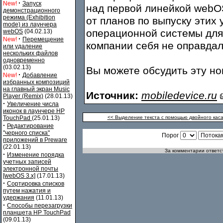
·
New!
Запуск
над первой линейкой webO
демонстрационного
режима (Exhibition
от планов по выпуску этих 
mode) из лаунчера
операционной системы для
webOS
(04.02.13)
·
New!
Перемещение
компании себя не оправдал
или удаление
нескольких файлов
одновременно
(03.02.13)
Вы можете обсудить эту н
·
New!
Добавление
избранных композиций
на главный экран Music
Источник:
mobiledevice.ru
Player (Remix)
(28.01.13)
·
Увеличение числа
иконок в лаунчере HP
TouchPad
(25.01.13)
<< Выделение текста с помощью двойного каса
·
Редактирование
"черного списка"
Порог
приложений в Preware
(22.01.13)
За комментарии ответст
·
Изменение порядка
учетных записей
электронной почты
[webOS 3.x]
(17.01.13)
·
Сортировка списков
путем нажатия и
удержания
(11.01.13)
·
Способы перезагрузки
планшета HP TouchPad
(09.01.13)