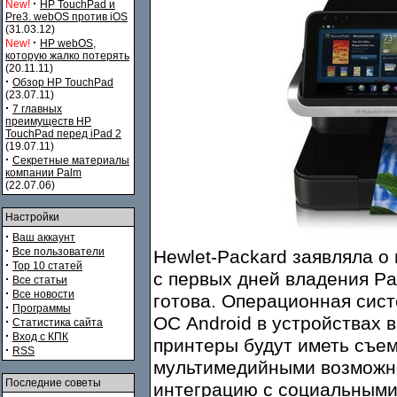
·
New!
HP TouchPad и
Pre3. webOS против iOS
(31.03.12)
·
New!
HP webOS,
которую жалко потерять
(20.11.11)
·
Обзор HP TouchPad
(23.07.11)
·
7 главных
преимуществ HP
TouchPad перед iPad 2
(19.07.11)
·
Секретные материалы
компании Palm
(22.07.06)
Настройки
·
Ваш аккаунт
·
Все пользователи
Hewlet-Packard заявляла 
·
Top 10 статей
с первых дней владения Pa
·
Все статьи
·
Все новости
готова. Операционная сис
·
Программы
ОС Android в устройствах 
·
Статистика сайта
·
Вход с КПК
принтеры будут иметь съе
·
RSS
мультимедийными возможн
Последние советы
интеграцию с социальными 