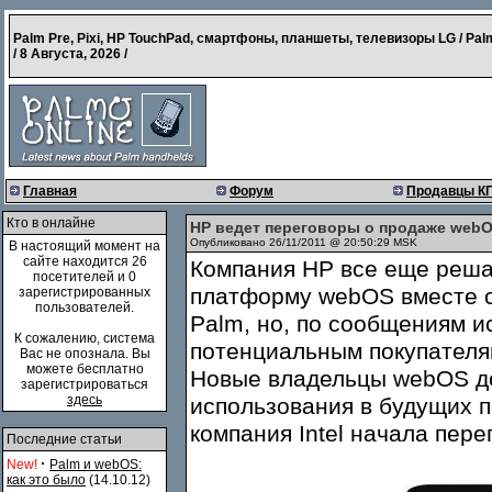
Palm Pre, Pixi, HP TouchPad, смартфоны, планшеты, телевизоры LG / Pal
/
8 Августа, 2026
/
Главная
Форум
Продавцы К
Кто в онлайне
HP ведет переговоры о продаже webO
Опубликовано 26/11/2011 @ 20:50:29 MSK
В настоящий момент на
сайте находится 26
Компания HP все еще реша
посетителей и 0
платформу webOS вместе с
зарегистрированных
пользователей.
Palm, но, по сообщениям и
К сожалению, система
потенциальным покупателя
Вас не опознала. Вы
можете бесплатно
Новые владельцы webOS до
зарегистрироваться
здесь
использования в будущих 
компания Intel начала пере
Последние статьи
·
New!
Palm и webOS:
как это было
(14.10.12)