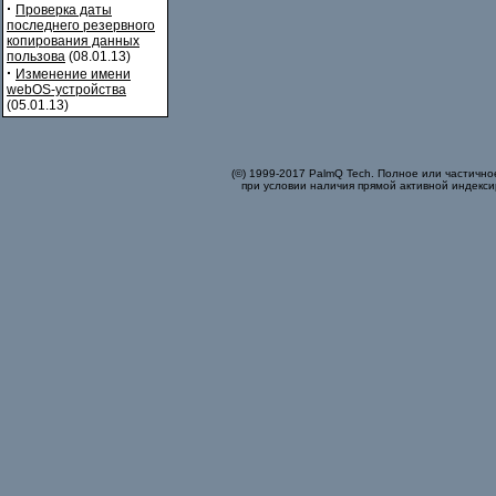
·
Проверка даты
последнего резервного
копирования данных
пользова
(08.01.13)
·
Изменение имени
webOS-устройства
(05.01.13)
(©) 1999-2017 PalmQ Tech. Полное или частично
при условии наличия прямой активной индекси