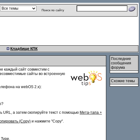
Поиск по сайту
Кладбище КПК
Последние
сообщения
форума
 не каждый сайт совместим с
несовместимые сайты во встроенную
Схожие темы
елефона на webOS 2.x):
p?
ть URL, а затем скопируйте текст с помощью
Мета-тапа +
опировать (Copy)
и нажмите "Copy".
 Type.