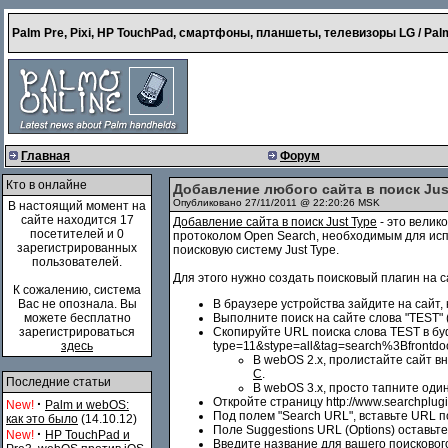
Palm Pre, Pixi, HP TouchPad, смартфоны, планшеты, телевизоры LG / Palm
Главная
Форум
Кто в онлайне
Добавление любого сайта в поиск Just
Опубликовано 27/11/2011 @ 22:20:26 MSK
В настоящий момент на
сайте находится 17
Добавление сайта в поиск Just Type
- это велик
посетителей и 0
протоколом Open Search, необходимым для исп
зарегистрированных
поисковую систему Just Type.
пользователей.
Для этого нужно создать поисковый плагин на 
К сожалению, система
Вас не опознала. Вы
В браузере устройства зайдите на сайт, 
можете бесплатно
Выполните поиск на сайте слова "TEST" 
зарегистрироваться
Скопируйте URL поиска слова TEST в буфе
здесь
type=11&stype=all&tag=search%3Bfrontd
В webOS 2.x, пролистайте сайт в
С
.
Последние статьи
В webOS 3.x, просто тапните оди
Откройте страницу http://www.searchplugi
·
New!
Palm и webOS:
Под полем "Search URL", вставьте URL п
как это было
(14.10.12)
Поле Suggestions URL (Options) оставьте
·
New!
HP TouchPad и
Введите название для вашего поискового д