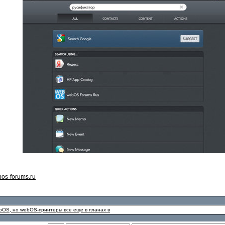
os-forums.ru
bOS, но webOS-принтеры все еще в планах в