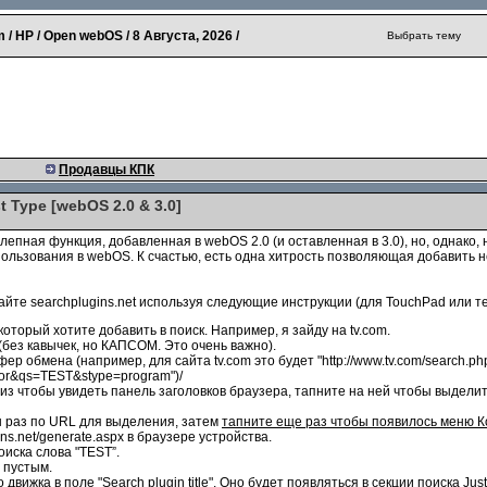
 / HP / Open webOS /
8 Августа, 2026
/
Выбрать тему
Продавцы КПК
 Type [webOS 2.0 & 3.0]
олепная функция, добавленная в webOS 2.0 (и оставленная в 3.0), но, однако,
ользования в webOS. К счастью, есть одна хитрость позволяющая добавить 
сайте searchplugins.net используя следующие инструкции (для TouchPad или т
который хотите добавить в поиск. Например, я зайду на tv.com.
(без кавычек, но КАПСОМ. Это очень важно).
р обмена (например, для сайта tv.com это будет "http://www.tv.com/search.ph
oor&qs=TEST&stype=program")/
низ чтобы увидеть панель заголовков браузера, тапните на ней чтобы выдели
н раз по URL для выделения, затем
тапните еще раз чтобы появилось меню К
ns.net/generate.aspx в браузере устройства.
оиска слова "TEST”.
 пустым.
вижка в поле "Search plugin title". Оно будет появляться в секции поиска Just