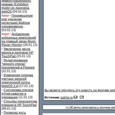
демонстрационного
режима (Exhibition
mode) из лаунчера
webOS
(04.02.13)
·
New!
Перемещение
или удаление
нескольких файлов
одновременно
(03.02.13)
·
New!
Добавление
избранных композиций
на главный экран Music
Player (Remix)
(28.01.13)
·
Увеличение числа
иконок в лаунчере HP
TouchPad
(25.01.13)
·
Редактирование
"черного списка"
приложений в Preware
(22.01.13)
·
Изменение порядка
учетных записей
электронной почты
[webOS 3.x]
(17.01.13)
·
Сортировка списков
Вы можете обсудить эту новость на форуме
web
путем нажатия и
удержания
(11.01.13)
Источник:
palmq.ru
·
Способы перезагрузки
планшета HP TouchPad
<< HP ведет переговоры о продаже we
(09.01.13)
·
Проверка даты