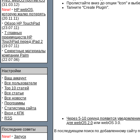
Pre3. webOS против iOS
Пролистайте вниз до опции "Icon" и выбер
(31.03.12)
Тапните "Create Plugin".
·
New!
HP webOS,
которую жалко потерять
(20.11.11)
·
Обзор HP TouchPad
(23.07.11)
·
7 главных
преимуществ HP
TouchPad перед iPad 2
(19.07.11)
·
Секретные материалы
компании Palm
(22.07.06)
Настройки
·
Ваш аккаунт
·
Все пользователи
·
Top 10 статей
·
Все статьи
·
Все новости
·
Программы
·
Статистика сайта
·
Вход с КПК
·
RSS
Через 5-10 секунд появится уведомление
для
webOS 2.0
или webOS 3.0.
Последние советы
В последующем поиск по добавленному сайту по
·
New!
Запуск