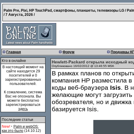
Palm Pre, Pixi, HP TouchPad, смартфоны, планшеты, телевизоры LG / Pal
/
7 Августа, 2026
/
Главная
Форум
Продавцы К
Кто в онлайне
Hewlett-Packard открыла исходный код
Опубликовано 16/02/2012 @ 13:46:55 MSK
В настоящий момент на
сайте находится 29
В рамках планов по откр
посетителей и 0
компания HP разместила в
зарегистрированных
пользователей.
коды веб-браузера
Isis
. В 
К сожалению, система
желающие могут загрузить 
Вас не опознала. Вы
можете бесплатно
обозревателя, но и движка
зарегистрироваться
базируется Isis.
здесь
Последние статьи
·
New!
Palm и webOS:
как это было
(14.10.12)