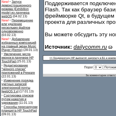
·
New!
Запуск
Поддерживается подключени
демонстрационного
Flash. Так как браузер ба
режима (Exhibition
mode) из лаунчера
фреймворке Qt, в будущем
webOS
(04.02.13)
·
New!
Перемещение
проекта для различных пр
или удаление
нескольких файлов
одновременно
Вы можете обсудить эту н
(03.02.13)
·
New!
Добавление
избранных композиций
Источник:
dailycomm.ru
на главный экран Music
Player (Remix)
(28.01.13)
·
Увеличение числа
иконок в лаунчере HP
<< Гендиректору HP выплатят зарплату в $1 и комп
TouchPad
(25.01.13)
·
Редактирование
Порог
"черного списка"
приложений в Preware
За комментарии ответст
(22.01.13)
·
Изменение порядка
учетных записей
электронной почты
[webOS 3.x]
(17.01.13)
·
Сортировка списков
путем нажатия и
удержания
(11.01.13)
·
Способы перезагрузки
планшета HP TouchPad
(09.01.13)