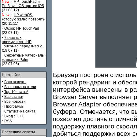
·
New!
HP TouchPad и
Pre3. webOS против iOS
(31.03.12)
·
New!
HP webOS,
которую жалко потерять
(20.11.11)
·
Обзор HP TouchPad
(23.07.11)
·
7 главных
преимуществ HP
TouchPad перед iPad 2
(19.07.11)
·
Секретные материалы
компании Palm
(22.07.06)
Браузер построен с исполь
Настройки
которой рендеринг и обесп
·
Ваш аккаунт
·
Все пользователи
интерфейса вынесены в ра
·
Top 10 статей
Browser Server выполняет 
·
Все статьи
·
Все новости
Browser Adapter обеспечи
·
Программы
буфера. Отмечается, что 
·
Статистика сайта
·
Вход с КПК
позволил достичь отличной
·
RSS
поддержку плавного скролл
Последние советы
добиться поддержки всех 