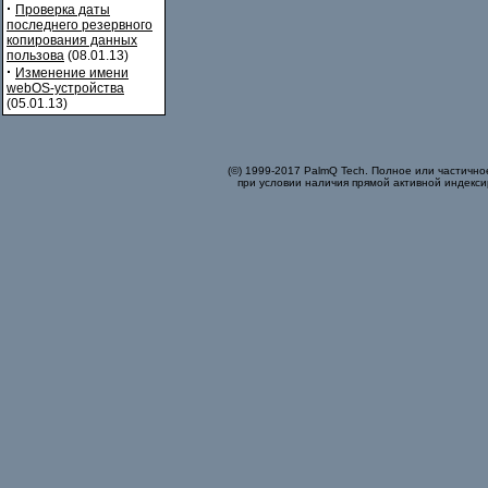
·
Проверка даты
последнего резервного
копирования данных
пользова
(08.01.13)
·
Изменение имени
webOS-устройства
(05.01.13)
(©) 1999-2017 PalmQ Tech. Полное или частично
при условии наличия прямой активной индекси