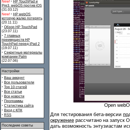
·
New!
HP TouchPad и
Pre3. webOS против iOS
(31.03.12)
·
New!
HP webOS,
которую жалко потерять
(20.11.11)
·
Обзор HP TouchPad
(23.07.11)
·
7 главных
преимуществ HP
TouchPad перед iPad 2
(19.07.11)
·
Секретные материалы
компании Palm
(22.07.06)
Настройки
·
Ваш аккаунт
·
Все пользователи
·
Top 10 статей
·
Все статьи
·
Все новости
·
Программы
Open webOS
·
Статистика сайта
·
Вход с КПК
Для тестирования бета-версии
по
·
RSS
окружение
рассчитано на запуск 
Последние советы
дать возможность энтузиастам ис