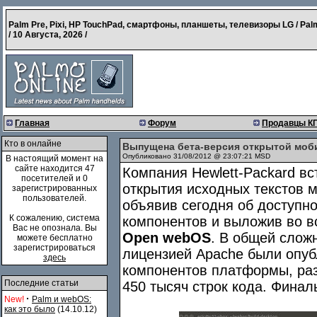
Palm Pre, Pixi, HP TouchPad, смартфоны, планшеты, телевизоры LG / Pal
/
10 Августа, 2026
/
Главная
Форум
Продавцы К
Кто в онлайне
Выпущена бета-версия открытой моб
Опубликовано 31/08/2012 @ 23:07:21 MSD
В настоящий момент на
сайте находится 47
Компания Hewlett-Packard в
посетителей и 0
открытия исходных текстов
зарегистрированных
пользователей.
объявив сегодня об доступн
К сожалению, система
компонентов и выложив во в
Вас не опознала. Вы
Open webOS
. В общей слож
можете бесплатно
зарегистрироваться
лицензией Apache были опуб
здесь
компонентов платформы, раз
Последние статьи
450 тысяч строк кода. Финал
·
New!
Palm и webOS:
как это было
(14.10.12)