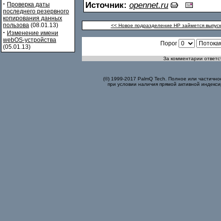
·
Источник:
opennet.ru
Проверка даты
последнего резервного
копирования данных
пользова
(08.01.13)
<< Новое подразделение HP займется выпус
·
Изменение имени
webOS-устройства
Порог
(05.01.13)
За комментарии ответст
(©) 1999-2017 PalmQ Tech. Полное или частично
при условии наличия прямой активной индекси