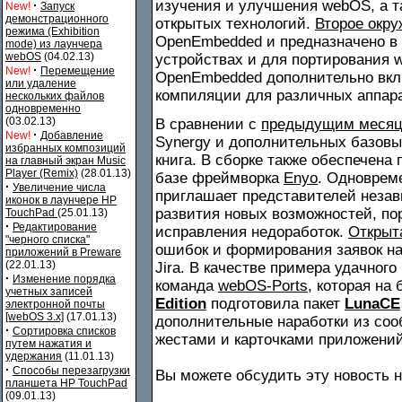
изучения и улучшения webOS, а т
·
New!
Запуск
демонстрационного
открытых технологий.
Второе окру
режима (Exhibition
OpenEmbedded и предназначено в 
mode) из лаунчера
webOS
(04.02.13)
устройствах и для портирования 
·
New!
Перемещение
OpenEmbedded дополнительно вклю
или удаление
компиляции для различных аппар
нескольких файлов
одновременно
(03.02.13)
В сравнении с
предыдущим меся
·
New!
Добавление
Synergy и дополнительных базовы
избранных композиций
книга. В сборке также обеспечена
на главный экран Music
Player (Remix)
(28.01.13)
базе фреймворка
Enyo
. Одноврем
·
Увеличение числа
приглашает представителей неза
иконок в лаунчере HP
развития новых возможностей, по
TouchPad
(25.01.13)
·
Редактирование
исправления недоработок.
Открыт
"черного списка"
ошибок и формирования заявок н
приложений в Preware
(22.01.13)
Jira. В качестве примера удачног
·
Изменение порядка
команда
webOS-Ports
, которая на
учетных записей
Edition
подготовила пакет
LunaCE
электронной почты
[webOS 3.x]
(17.01.13)
дополнительные наработки из соо
·
Сортировка списков
жестами и карточками приложений
путем нажатия и
удержания
(11.01.13)
·
Способы перезагрузки
Вы можете обсудить эту новость
планшета HP TouchPad
(09.01.13)