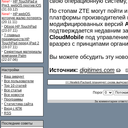
свою операционную систему, 
·
New!
HP TouchPad и
Pre3. webOS против iOS
(31.03.12)
По стопам ZTE могут пойти и
·
New!
HP webOS,
платформы производителей п
которую жалко потерять
(20.11.11)
модифицированных версий
A
·
Обзор HP TouchPad
подтверждается недавним з
(23.07.11)
·
7 главных
CloudMobile
под управлени
преимуществ HP
вразрез с принципами органи
TouchPad перед iPad 2
(19.07.11)
·
Секретные материалы
компании Palm
Вы можете обсудить эту нов
(22.07.06)
Источник:
digitimes.com
Настройки
·
Ваш аккаунт
·
Все пользователи
<< Hewlett-Packard планирует снова выпуск
·
Top 10 статей
·
Все статьи
Порог
·
Все новости
·
Программы
За комментарии ответст
·
Статистика сайта
·
Вход с КПК
·
RSS
Последние советы