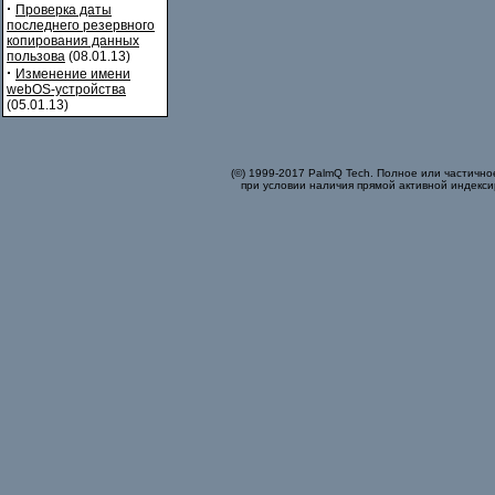
·
Проверка даты
последнего резервного
копирования данных
пользова
(08.01.13)
·
Изменение имени
webOS-устройства
(05.01.13)
(©) 1999-2017 PalmQ Tech. Полное или частично
при условии наличия прямой активной индекси