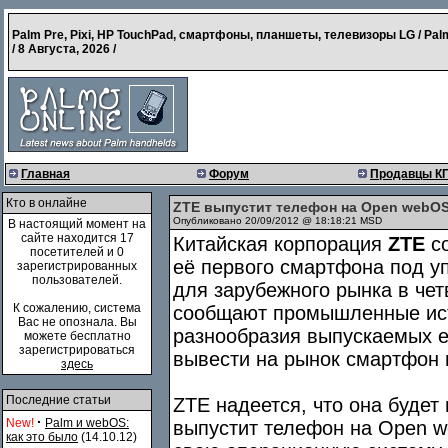
Palm Pre, Pixi, HP TouchPad, смартфоны, планшеты, телевизоры LG / Pal
/
8 Августа, 2026
/
Главная
Форум
Продавцы К
Кто в онлайне
ZTE выпустит телефон на Open webOS 
Опубликовано 20/09/2012 @ 18:18:21 MSD
В настоящий момент на
сайте находится 17
Китайская корпорация
ZTE
со
посетителей и 0
её первого смартфона под 
зарегистрированных
пользователей.
для зарубежного рынка в чет
К сожалению, система
сообщают промышленные ист
Вас не опознала. Вы
разнообразия выпускаемых е
можете бесплатно
зарегистрироваться
вывести на рынок смартфон 
здесь
Последние статьи
ZTE надеется, что она буде
·
New!
Palm и webOS:
выпустит телефон на Open w
как это было
(14.10.12)