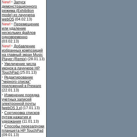
·
New!
Запуск
демонстрационного
режима (Exhibition
mode) из лаунчера
webOS
(04.02.13)
·
New!
Перемещение
или удаление
нескольких файлов
одновременно
(03.02.13)
·
New!
Добавление
избранных композиций
на главный экран Music
Player (Remix)
(28.01.13)
·
Увеличение числа
иконок в лаунчере HP
TouchPad
(25.01.13)
·
Редактирование
"черного списка"
приложений в Preware
(22.01.13)
·
Изменение порядка
учетных записей
электронной почты
[webOS 3.x]
(17.01.13)
·
Сортировка списков
путем нажатия и
удержания
(11.01.13)
·
Способы перезагрузки
планшета HP TouchPad
(09.01.13)