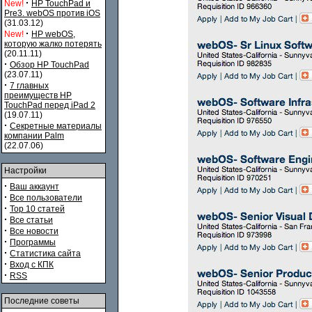
·
New!
HP TouchPad и
Pre3. webOS против iOS
(31.03.12)
·
New!
HP webOS,
которую жалко потерять
(20.11.11)
·
Обзор HP TouchPad
(23.07.11)
·
7 главных
преимуществ HP
TouchPad перед iPad 2
(19.07.11)
·
Секретные материалы
компании Palm
(22.07.06)
Настройки
·
Ваш аккаунт
·
Все пользователи
·
Top 10 статей
·
Все статьи
·
Все новости
·
Программы
·
Статистика сайта
·
Вход с КПК
·
RSS
Последние советы