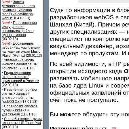
·
New!
Запуск
демонстрационного
Судя по информации в
бло
режима (Exhibition
mode) из лаунчера
разработчиков webOS в св
webOS
(04.02.13)
·
New!
Перемещение
Шанхая (Китай). Причем реч
или удаление
других специализациях — 
нескольких файлов
одновременно
специалист по контролю ка
(03.02.13)
·
New!
Добавление
визуальный дизайнер, архи
избранных композиций
на главный экран Music
менеджер по продуктам. И 
Player (Remix)
(28.01.13)
·
Увеличение числа
По всей видимости, в HP р
иконок в лаунчере HP
TouchPad
(25.01.13)
открытии исходного кода
O
·
Редактирование
"черного списка"
развивать мобильное напр
приложений в Preware
на базе ядра Linux и совр
(22.01.13)
·
Изменение порядка
официальных заявлений от
учетных записей
электронной почты
счёт пока не поступало.
[webOS 3.x]
(17.01.13)
·
Сортировка списков
путем нажатия и
Вы можете обсудить эту н
удержания
(11.01.13)
·
Способы перезагрузки
планшета HP TouchPad
(09.01.13)
Источник:
nixp.ru