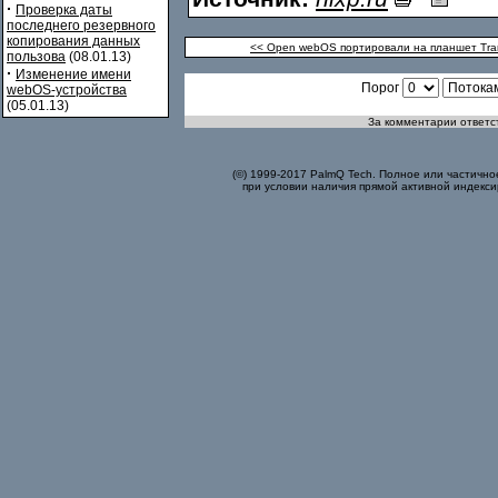
·
Проверка даты
последнего резервного
копирования данных
<< Open webOS портировали на планшет Tran
пользова
(08.01.13)
·
Изменение имени
Порог
webOS-устройства
(05.01.13)
За комментарии ответст
(©) 1999-2017 PalmQ Tech. Полное или частично
при условии наличия прямой активной индекси