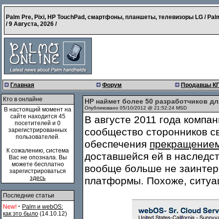
Palm Pre, Pixi, HP TouchPad, смартфоны, планшеты, телевизоры LG / Pal
/
9 Августа, 2026
/
Главная
Форум
Продавцы К
Кто в онлайне
HP наймет более 50 разработчиков д
Опубликовано 05/10/2012 @ 21:52:24 MSD
В настоящий момент на
сайте находится 45
В августе 2011 года компан
посетителей и 0
сообщество сторонников с
зарегистрированных
пользователей.
обеспечения
прекращение
К сожалению, система
доставшейся ей в наследст
Вас не опознала. Вы
можете бесплатно
вообще больше не заинтер
зарегистрироваться
здесь
платформы. Похоже, ситуа
Последние статьи
·
New!
Palm и webOS:
как это было
(14.10.12)