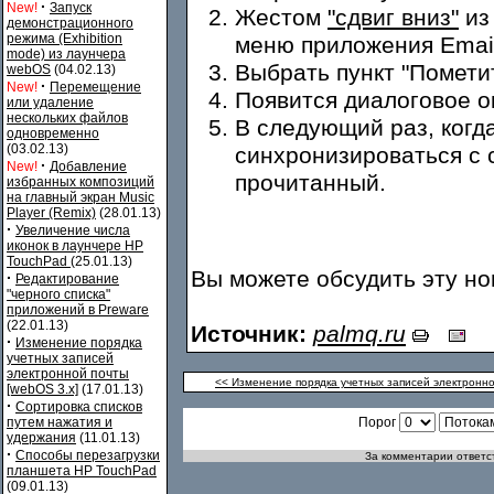
·
New!
Запуск
Жестом
"сдвиг вниз"
из
демонстрационного
режима (Exhibition
меню приложения Email
mode) из лаунчера
Выбрать пункт "Пометит
webOS
(04.02.13)
·
New!
Перемещение
Появится диалоговое о
или удаление
нескольких файлов
В следующий раз, когд
одновременно
(03.02.13)
синхронизироваться с 
·
New!
Добавление
прочитанный.
избранных композиций
на главный экран Music
Player (Remix)
(28.01.13)
·
Увеличение числа
иконок в лаунчере HP
TouchPad
(25.01.13)
Вы можете обсудить эту н
·
Редактирование
"черного списка"
приложений в Preware
(22.01.13)
Источник:
palmq.ru
·
Изменение порядка
учетных записей
электронной почты
<< Изменение порядка учетных записей электронно
[webOS 3.x]
(17.01.13)
·
Сортировка списков
путем нажатия и
Порог
удержания
(11.01.13)
·
Способы перезагрузки
За комментарии ответст
планшета HP TouchPad
(09.01.13)