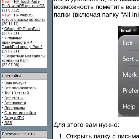
·
New!
HP TouchPad и
возможность пометить все
Pre3. webOS против iOS
(31.03.12)
папки (включая папку "All in
·
New!
HP webOS,
которую жалко потерять
(20.11.11)
·
Обзор HP TouchPad
(23.07.11)
·
7 главных
преимуществ HP
TouchPad перед iPad 2
(19.07.11)
·
Секретные материалы
компании Palm
(22.07.06)
Настройки
·
Ваш аккаунт
·
Все пользователи
·
Top 10 статей
·
Все статьи
·
Все новости
·
Программы
·
Статистика сайта
·
Вход с КПК
·
RSS
Для этого вам нужно:
Последние советы
Открыть папку с письм