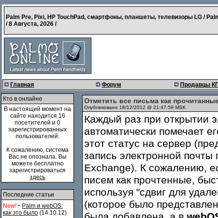
Palm Pre, Pixi, HP TouchPad, смартфоны, планшеты, телевизоры LG / Pal
/
8 Августа, 2026
/
Главная
Форум
Продавцы К
Кто в онлайне
Отметить все письма как прочитанные
Опубликовано 18/12/2012 @ 21:47:59 MSK
В настоящий момент на
сайте находится 16
Каждый раз при открытии э
посетителей и 0
автоматически помечает ег
зарегистрированных
пользователей.
этот статус на сервер (пре
К сожалению, система
запись электронной почты
Вас не опознала. Вы
можете бесплатно
Exchange). К сожалению, е
зарегистрироваться
здесь
писем как прочтенные, быс
используя "сдвиг для удал
Последние статьи
(которое было представлено
·
New!
Palm и webOS:
как это было
(14.10.12)
была добавлена, а в
webOS