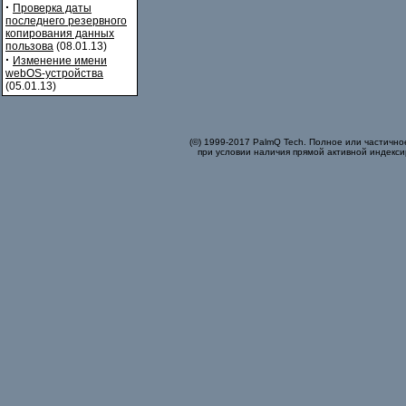
·
Проверка даты
последнего резервного
копирования данных
пользова
(08.01.13)
·
Изменение имени
webOS-устройства
(05.01.13)
(©) 1999-2017 PalmQ Tech. Полное или частично
при условии наличия прямой активной индекси