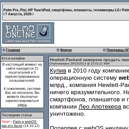
Palm Pre, Pixi, HP TouchPad, смартфоны, планшеты, телевизоры LG / Pal
/
7 Августа, 2026
/
Главная
Форум
Продавцы К
Кто в онлайне
Hewlett-Packard намерена продать па
Опубликовано 28/10/2013 @ 22:02:21 MSK
В настоящий момент на
сайте находится 21
Купив
в 2010 году компани
посетителей и 0
операционную систему
we
зарегистрированных
пользователей.
млрд., компания Hewlett-Pa
К сожалению, система
ничего вразумительного. 
Вас не опознала. Вы
можете бесплатно
смартфонов, планшетов и 
зарегистрироваться
здесь
компании
Лео Апотекера
вс
уничтожено.
Последние статьи
·
New!
Palm и webOS:
как это было
(14.10.12)
Потерпев с webOS неудачу