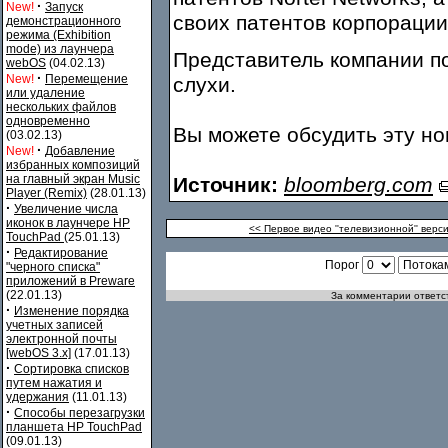
·
New!
Запуск
своих патентов корпорации 
демонстрационного
режима (Exhibition
mode) из лаунчера
Представитель компании п
webOS
(04.02.13)
·
New!
Перемещение
слухи.
или удаление
нескольких файлов
одновременно
Вы можете обсудить эту н
(03.02.13)
·
New!
Добавление
избранных композиций
на главный экран Music
Источник:
bloomberg.com
Player (Remix)
(28.01.13)
·
Увеличение числа
иконок в лаунчере HP
<< Первое видео ''телевизионной'' вер
TouchPad
(25.01.13)
·
Редактирование
Порог
"черного списка"
приложений в Preware
(22.01.13)
За комментарии ответст
·
Изменение порядка
учетных записей
электронной почты
[webOS 3.x]
(17.01.13)
·
Сортировка списков
путем нажатия и
удержания
(11.01.13)
·
Способы перезагрузки
планшета HP TouchPad
(09.01.13)