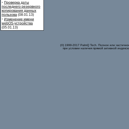
·
Проверка даты
последнего резервного
копирования данных
пользова
(08.01.13)
·
Изменение имени
webOS-устройства
(05.01.13)
(©) 1999-2017 PalmQ Tech. Полное или частично
при условии наличия прямой активной индекси