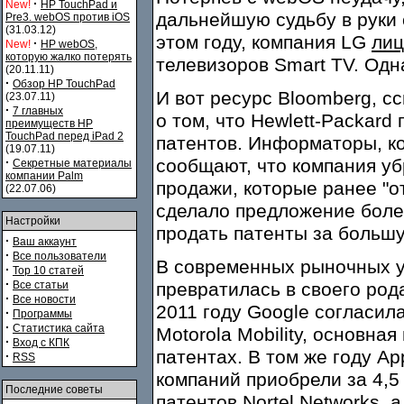
·
New!
HP TouchPad и
дальнейшую судьбу в руки 
Pre3. webOS против iOS
(31.03.12)
этом году, компания LG
лиц
·
New!
HP webOS,
которую жалко потерять
телевизоров Smart TV. Одна
(20.11.11)
·
Обзор HP TouchPad
И вот ресурс Bloomberg, с
(23.07.11)
·
7 главных
о том, что Hewlett-Packard
преимуществ HP
TouchPad перед iPad 2
патентов. Информаторы, к
(19.07.11)
·
сообщают, что компания уб
Секретные материалы
компании Palm
продажи, которые ранее "о
(22.07.06)
сделало предложение более
Настройки
продать патенты за больш
·
Ваш аккаунт
·
Все пользователи
В современных рыночных у
·
Top 10 статей
·
Все статьи
превратилась в своего род
·
Все новости
2011 году Google согласил
·
Программы
·
Статистика сайта
Motorola Mobility, основна
·
Вход с КПК
патентах. В том же году Ap
·
RSS
компаний приобрели за 4,
Последние советы
патентов Nortel Networks, 