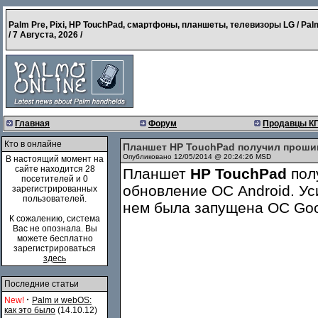
Palm Pre, Pixi, HP TouchPad, смартфоны, планшеты, телевизоры LG / Pal
/
7 Августа, 2026
/
Главная
Форум
Продавцы К
Кто в онлайне
Планшет HP TouchPad получил прошивк
Опубликовано 12/05/2014 @ 20:24:26 MSD
В настоящий момент на
сайте находится 28
Планшет
HP TouchPad
пол
посетителей и 0
обновление ОС Android. Ус
зарегистрированных
пользователей.
нем была запущена ОС Go
К сожалению, система
Вас не опознала. Вы
можете бесплатно
зарегистрироваться
здесь
Последние статьи
·
New!
Palm и webOS:
как это было
(14.10.12)