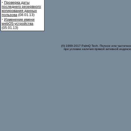
·
Проверка даты
последнего резервного
копирования данных
пользова
(08.01.13)
·
Изменение имени
webOS-устройства
(05.01.13)
(©) 1999-2017 PalmQ Tech. Полное или частично
при условии наличия прямой активной индекси