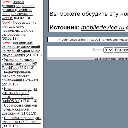
·
New!
Запуск
демонстрационного
режима (Exhibition
Вы можете обсудить эту н
mode) из лаунчера
webOS
(04.02.13)
·
New!
Перемещение
Источник:
mobiledevice.ru
или удаление
нескольких файлов
одновременно
(03.02.13)
<< John Lewis выпустит webOS-телевизоры под с
·
New!
Добавление
избранных композиций
Порог
на главный экран Music
Player (Remix)
(28.01.13)
·
За комментарии ответст
Увеличение числа
иконок в лаунчере HP
TouchPad
(25.01.13)
·
Редактирование
"черного списка"
приложений в Preware
(22.01.13)
·
Изменение порядка
учетных записей
электронной почты
[webOS 3.x]
(17.01.13)
·
Сортировка списков
путем нажатия и
удержания
(11.01.13)
·
Способы перезагрузки
планшета HP TouchPad
(09.01.13)