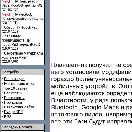
·
New!
HP TouchPad и
Pre3. webOS против iOS
(31.03.12)
·
New!
HP webOS,
которую жалко потерять
(20.11.11)
·
Обзор HP TouchPad
(23.07.11)
·
7 главных
преимуществ HP
TouchPad перед iPad 2
(19.07.11)
·
Секретные материалы
компании Palm
(22.07.06)
Планшетник получил не со
него установили модифиц
Настройки
гораздо более универсальн
·
Ваш аккаунт
·
Все пользователи
мобильных устройств. Это 
·
Top 10 статей
еще наблюдаются определ
·
Все статьи
·
Все новости
В частности, у ряда польз
·
Программы
Bluetooth, Google Maps и 
·
Статистика сайта
·
Вход с КПК
потокового видео, например
·
RSS
все эти баги будут исправ
Последние советы