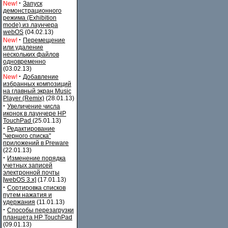
·
New!
Запуск
демонстрационного
режима (Exhibition
mode) из лаунчера
webOS
(04.02.13)
·
New!
Перемещение
или удаление
нескольких файлов
одновременно
(03.02.13)
·
New!
Добавление
избранных композиций
на главный экран Music
Player (Remix)
(28.01.13)
·
Увеличение числа
иконок в лаунчере HP
TouchPad
(25.01.13)
·
Редактирование
"черного списка"
приложений в Preware
(22.01.13)
·
Изменение порядка
учетных записей
электронной почты
[webOS 3.x]
(17.01.13)
·
Сортировка списков
путем нажатия и
удержания
(11.01.13)
·
Способы перезагрузки
планшета HP TouchPad
(09.01.13)