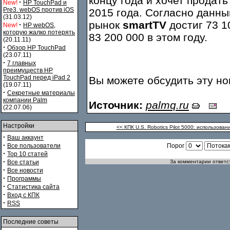
концу года и хочет продат
·
New!
HP TouchPad и
Pre3. webOS против iOS
2015 года. Согласно данны
(31.03.12)
рынок
smartTV
достиг 73 1
·
New!
HP webOS,
которую жалко потерять
83 200 000 в этом году.
(20.11.11)
·
Обзор HP TouchPad
(23.07.11)
·
7 главных
преимуществ HP
TouchPad перед iPad 2
Вы можете обсудить эту н
(19.07.11)
·
Секретные материалы
компании Palm
Источник:
palmq.ru
(22.07.06)
Настройки
<< КПК U.S. Robotics Pilot 5000: использован
·
Ваш аккаунт
·
Все пользователи
Порог
·
Top 10 статей
·
Все статьи
За комментарии ответст
·
Все новости
·
Программы
·
Статистика сайта
·
Вход с КПК
·
RSS
Последние советы