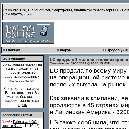
Palm Pre, Pixi, HP TouchPad, смартфоны, планшеты, телевизоры LG / Pal
/
7 Августа, 2026
/
Главная
Форум
Продавцы К
Кто в онлайне
LG продала 1 миллион телевизоров 
Опубликовано 05/06/2014 @ 19:09:35 MSD
В настоящий момент на
сайте находится 23
LG
продала по всему миру 
посетителей и 0
на операционной системе
зарегистрированных
пользователей.
после их выхода на рынок.
К сожалению, система
Вас не опознала. Вы
можете бесплатно
Как заявили в компании, е
зарегистрироваться
продаются в 45 странах м
здесь
и Латинская Америка - 3200
Последние статьи
LG также сообщила, что ст
·
New!
Palm и webOS:
как это было
(14.10.12)