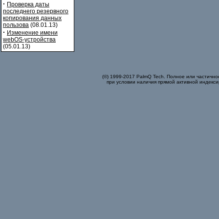
·
Проверка даты
последнего резервного
копирования данных
пользова
(08.01.13)
·
Изменение имени
webOS-устройства
(05.01.13)
(©) 1999-2017 PalmQ Tech. Полное или частично
при условии наличия прямой активной индекси