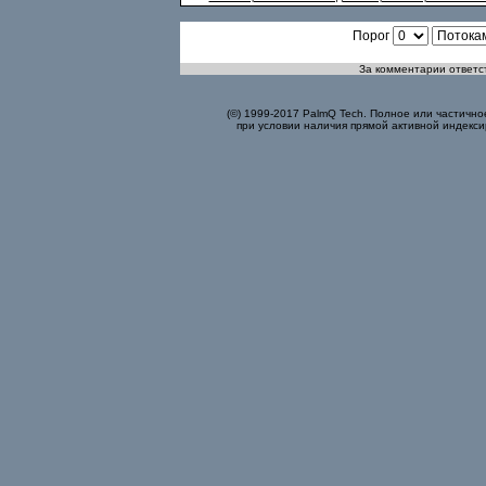
Порог
За комментарии ответст
(©) 1999-2017 PalmQ Tech. Полное или частично
при условии наличия прямой активной индекси