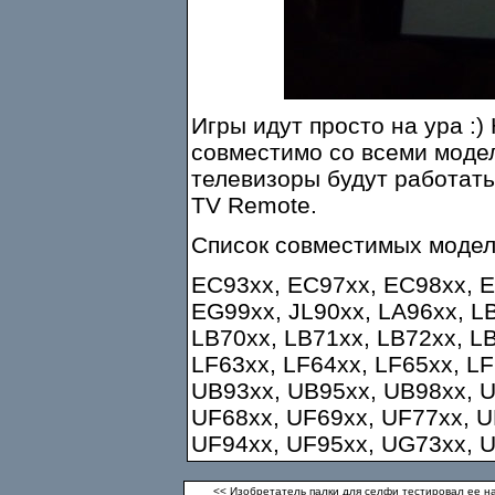
Игры идут просто на ура :)
совместимо со всеми моде
телевизоры будут работат
TV Remote.
Список совместимых модел
EC93xx, EC97xx, EC98xx, E
EG99xx, JL90xx, LA96xx, L
LB70xx, LB71xx, LB72xx, L
LF63xx, LF64xx, LF65xx, L
UB93xx, UB95xx, UB98xx, U
UF68xx, UF69xx, UF77xx, U
UF94xx, UF95xx, UG73xx, 
<< Изобретатель палки для селфи тестировал ее на