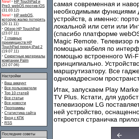
·
New!
HP TouchPad и
самая современная и навор
Pre3. webOS против iOS
необходимыми функциями д
(31.03.12)
·
New!
HP webOS,
устройств, а именно: порто
которую жалко потерять
(20.11.11)
локальной или сети или Ин
·
Обзор HP TouchPad
(спасибо платформе webOS
(23.07.11)
·
7 главных
Magic Remote. Телевизор п
преимуществ HP
TouchPad перед iPad 2
помощью кабеля по интерф
(19.07.11)
помощью встроенного Wi-Fi
·
Секретные материалы
компании Palm
принципиально. Устройство
(22.07.06)
маршрутизатору. Все гадже
Настройки
одномадресном пространств
·
Ваш аккаунт
·
Все пользователи
Итак, запускаем Play Mark
·
Top 10 статей
TV Plus. Кстати, для удобс
·
Все статьи
·
Все новости
телевизором LG поставляет
·
Программы
ней устройство, оснащенно
·
Статистика сайта
·
Вход с КПК
откроется страничка прилож
·
RSS
Последние советы