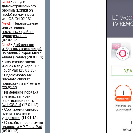
·
New!
Запуск
демонстрационного
режима (Exhibition
mode) из лаунчера
webOS
(04.02.13)
·
New!
Перемещение
или удаление
нескольких файлов
одновременно
(03.02.13)
·
New!
Добавление
избранных композиций
на главный экран Music
Player (Remix)
(28.01.13)
·
Увеличение числа
иконок в лаунчере HP
TouchPad
(25.01.13)
·
Редактирование
"черного списка"
приложений в Preware
(22.01.13)
·
Изменение порядка
учетных записей
электронной почты
[webOS 3.x]
(17.01.13)
·
Сортировка списков
путем нажатия и
удержания
(11.01.13)
·
Способы перезагрузки
планшета HP TouchPad
(09.01.13)