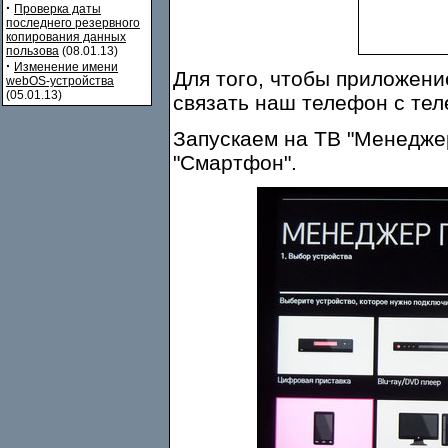
·
Проверка даты
последнего резервного
копирования данных
пользова
(08.01.13)
·
Изменение имени
Для того, чтобы приложени
webOS-устройства
(05.01.13)
связать наш телефон с тел
Запускаем на ТВ "Менедже
"Смартфон".