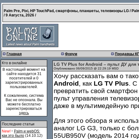
Palm Pre, Pixi, HP TouchPad, смартфоны, планшеты, телевизоры LG / Pal
/
9 Августа, 2026
/
Главная
Форум
Продавцы К
Кто в онлайне
LG TV Plus for Android – пульт ДУ дл
Опубликовано 06/09/2015 @ 22:29:19 MSD
В настоящий момент на
сайте находится 31
Хочу рассказать вам о так
посетителей и 0
Android
, как
LG TV Plus
. С
зарегистрированных
пользователей.
превратить свой смартфон
К сожалению, система
пульт управления телевиз
Вас не опознала. Вы
можете бесплатно
даже в мультимедейную при
зарегистрироваться
здесь
Для этого обзора я исполь
Последние статьи
аналог LG G3, только с бо
·
New!
Palm и webOS:
55UB950V (модель 2014 год
как это было
(14.10.12)