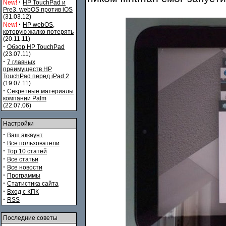
·
New!
HP TouchPad и
Pre3. webOS против iOS
(31.03.12)
·
New!
HP webOS,
которую жалко потерять
(20.11.11)
·
Обзор HP TouchPad
(23.07.11)
·
7 главных
преимуществ HP
TouchPad перед iPad 2
(19.07.11)
·
Секретные материалы
компании Palm
(22.07.06)
Настройки
·
Ваш аккаунт
·
Все пользователи
·
Top 10 статей
·
Все статьи
·
Все новости
·
Программы
·
Статистика сайта
·
Вход с КПК
·
RSS
Последние советы