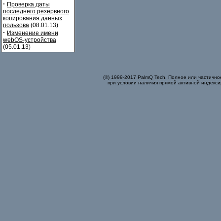
·
Проверка даты
последнего резервного
копирования данных
пользова
(08.01.13)
·
Изменение имени
webOS-устройства
(05.01.13)
(©) 1999-2017 PalmQ Tech. Полное или частично
при условии наличия прямой активной индекси