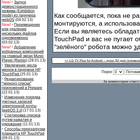
·
New!
Запуск
демонстрационного
режима (Exhibition
Как сообщается, пока не ра
mode) из лаунчера
webOS
(04.02.13)
монтируются, а использов
·
New!
Перемещение
или удаление
Если вы являетесь облада
нескольких файлов
TouchPad и вас не пугает 
одновременно
(03.02.13)
"зелёного" робота можно
з
·
New!
Добавление
избранных композиций
на главный экран Music
Player (Remix)
(28.01.13)
<< LG TV Plus for Android – пульт ДУ для телеви
·
Увеличение числа
иконок в лаунчере HP
Порог
TouchPad
(25.01.13)
·
Редактирование
За комментарии ответст
"черного списка"
приложений в Preware
(22.01.13)
·
Изменение порядка
учетных записей
электронной почты
[webOS 3.x]
(17.01.13)
·
Сортировка списков
путем нажатия и
удержания
(11.01.13)
·
Способы перезагрузки
планшета HP TouchPad
(09.01.13)