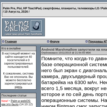
Palm Pre, Pixi, HP TouchPad, смартфоны, планшеты, телевизоры LG / Pal
/
10 Августа, 2026
/
Главная
Форум
Продавцы К
Кто в онлайне
Android Marshmallow запустили на пл
Опубликовано 10/11/2015 @ 21:54:50 MSK
В настоящий момент на
сайте находится 40
Помните, что когда-то давн
посетителей и 0
базе операционной систе
зарегистрированных
пользователей.
него был экран с диагонал
К сожалению, система
камера, двухъядерный проц
Вас не опознала. Вы
можете бесплатно
батарейка на 6300 мАч. Не
зарегистрироваться
здесь
всего 1,5 месяца, вокруг н
которое и по сей день пор
Последние статьи
операционные системы. Нап
·
New!
Palm и webOS:
как это было
(14.10.12)
ником flintman смог запуст