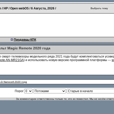
 / HP / Open webOS /
6 Августа, 2026
/
Выбрать тему
Продавцы КПК
льт Magic Remote 2020 года
ые смарт-телевизоры модельного ряда 2021 года будут комплектоваться усо
mote AN-MR21GA
) и использовать новую версию программной платформы —
w
LG Nanocell 2020 года
Порог
За комментарии ответственны только те, кто их поместил. Мы не несём ответ