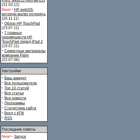
Pre3. webOS против iOS
(31.03.12)
·
New!
HP webOS,
которую жалко потерять
(20.11.11)
·
Обзор HP TouchPad
(23.07.11)
·
7 главных
преимуществ HP
TouchPad перед iPad 2
(19.07.11)
·
Секретные материалы
компании Palm
(22.07.06)
Настройки
·
Ваш аккаунт
·
Все пользователи
·
Top 10 статей
·
Все статьи
·
Все новости
·
Программы
·
Статистика сайта
·
Вход с КПК
·
RSS
Последние советы
·
New!
Запуск