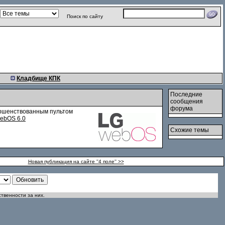
Поиск по сайту
Кладбище КПК
Последние
сообщения
форума
вершенствованным пультом
ebOS 6.0
Схожие темы
Новая публикация на сайте ''4 поле'' >>
ственности за них.