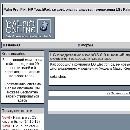
Palm Pre, Pixi, HP TouchPad, смартфоны, планшеты, телевизоры LG / Palm
Главная
Форум
Кто в онлайне
LG представила webOS 6.0 и новый пу
Опубликовано 09/01/2021 @ 13:33:15 MSK
В настоящий момент на
сайте находится 29
Как сообщила компания LG Electronics, её нов
посетителей и 0
дистанционного управления (модель
Magic Re
зарегистрированных
пользователей.
seks shop
К сожалению, система
Вас не опознала. Вы
можете бесплатно
<< Телевизоры 
зарегистрироваться
здесь
Последние статьи
·
New!
Palm и webOS:
как это было
(14.10.12)
·
New!
HP TouchPad и