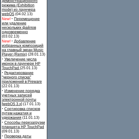
демонстрационного
режима (Exhibition
mode) из лаунчера
webOS
(04.02.13)
·
New!
Перемещение
или удаление
нескольких файлов
одновременно
(03.02.13)
·
New!
Добавление
избранных композиций
на главный экран Music
Player (Remix)
(28.01.13)
·
Увеличение числа
иконок в лаунчере HP
TouchPad
(25.01.13)
·
Редактирование
"черного списка"
приложений в Preware
(22.01.13)
·
Изменение порядка
учетных записей
электронной почты
[webOS 3.x]
(17.01.13)
·
Сортировка списков
путем нажатия и
удержания
(11.01.13)
·
Способы перезагрузки
планшета HP TouchPad
(09.01.13)
·
Проверка даты