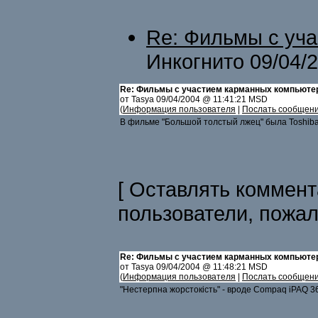
Re: Фильмы с уч
Инкогнито 09/04/
Re: Фильмы с участием карманных компьюте
от Tasya 09/04/2004 @ 11:41:21 MSD
(
Информация пользователя
|
Послать сообщен
В фильме "Большой толстый лжец" была Toshiba
[ Оставлять коммент
пользователи, пожа
Re: Фильмы с участием карманных компьюте
от Tasya 09/04/2004 @ 11:48:21 MSD
(
Информация пользователя
|
Послать сообщен
"Нестерпна жорстокість" - вроде Compaq iPAQ 366