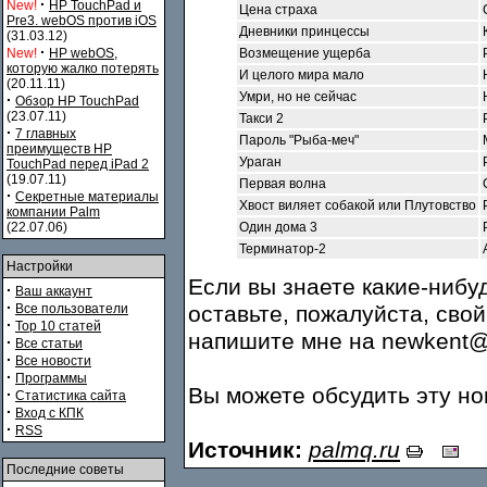
·
New!
HP TouchPad и
Цена страха
Pre3. webOS против iOS
Дневники принцессы
(31.03.12)
·
New!
HP webOS,
Возмещение ущерба
которую жалко потерять
И целого мира мало
(20.11.11)
Умри, но не сейчас
·
Обзор HP TouchPad
(23.07.11)
Такси 2
·
7 главных
Пароль "Рыба-меч"
преимуществ HP
Ураган
TouchPad перед iPad 2
(19.07.11)
Первая волна
·
Секретные материалы
Хвост виляет собакой или Плутовство
компании Palm
(22.07.06)
Один дома 3
Терминатор-2
Настройки
Если вы знаете какие-нибу
·
Ваш аккаунт
·
Все пользователи
оставьте, пожалуйста, сво
·
Top 10 статей
напишите мне на newkent@m
·
Все статьи
·
Все новости
·
Программы
Вы можете обсудить эту н
·
Статистика сайта
·
Вход с КПК
·
RSS
Источник:
palmq.ru
Последние советы