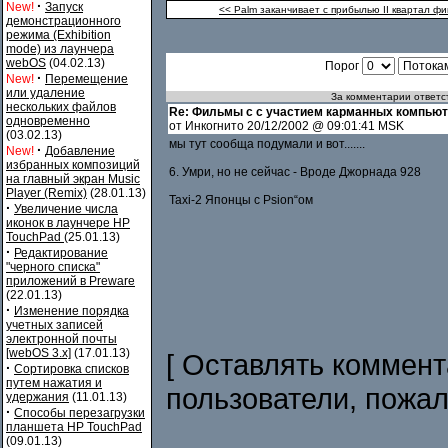
·
New!
Запуск
<< Palm заканчивает с прибылью II квартал ф
демонстрационного
режима (Exhibition
mode) из лаунчера
webOS
(04.02.13)
Порог
·
New!
Перемещение
или удаление
За комментарии ответст
нескольких файлов
Re: Фильмы с с участием карманных компью
одновременно
от Инкогнито 20/12/2002 @ 09:01:41 MSK
(03.02.13)
мы тут сообща подумали и вот.......
·
New!
Добавление
избранных композиций
6. Умри, но не сейчас - Вроде Джорнада 928
на главный экран Music
Player (Remix)
(28.01.13)
Taxi-2 Японцы с Psion“ом
·
Увеличение числа
иконок в лаунчере HP
TouchPad
(25.01.13)
·
Редактирование
"черного списка"
приложений в Preware
(22.01.13)
·
Изменение порядка
учетных записей
электронной почты
[webOS 3.x]
(17.01.13)
[ Оставлять коммент
·
Сортировка списков
путем нажатия и
пользователи, пожа
удержания
(11.01.13)
·
Способы перезагрузки
планшета HP TouchPad
(09.01.13)