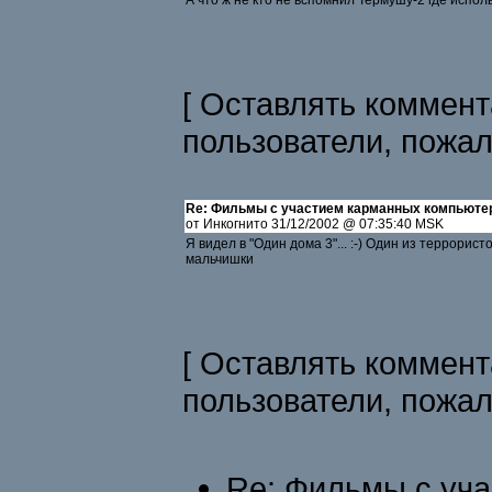
А что ж не кто не вспомнил Термушу-2 где испо
[ Оставлять коммент
пользователи, пожа
Re: Фильмы с участием карманных компьюте
от Инкогнито 31/12/2002 @ 07:35:40 MSK
Я видел в "Один дома 3"... :-) Один из террорист
мальчишки
[ Оставлять коммент
пользователи, пожа
Re: Фильмы с уч