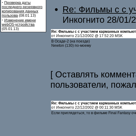
·
Проверка даты
Re: Фильмы с с 
последнего резервного
копирования данных
пользова
(08.01.13)
Инкогнито 28/01/
·
Изменение имени
webOS-устройства
(05.01.13)
Re: Фильмы с с участием карманных компью
от Инкогнито 21/12/2002 @ 17:52:20 MSK
В Осаде-2 (на поезде)
Newton (130) по-моему
[ Оставлять коммент
пользователи, пожа
Re: Фильмы с с участием карманных компью
от Инкогнито 22/12/2002 @ 00:11:30 MSK
Если приглядеться, то в фильме Final Fantasy о