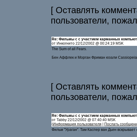
[ Оставлять коммент
пользователи, пожа
Re: Фильмы с с участием карманных компью
от Инкогнито 22/12/2002 @ 00:24:19 MSK
The Sum of all Fears.
Бен Аффлек и Морган Фриман юзали Cassiopeia.
[ Оставлять коммент
пользователи, пожа
Re: Фильмы с с участием карманных компью
от Tabby 22/12/2002 @ 07:40:40 MSK
(
Информация пользователя
|
Послать сообщен
Фильм "Ураган". Там Каспер ван Дьен вскрывае