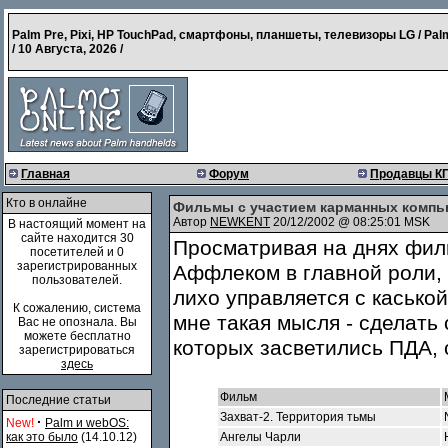
Palm Pre, Pixi, HP TouchPad, смартфоны, планшеты, телевизоры LG / Pal
/
10 Августа, 2026
/
Главная
Форум
Продавцы К
Кто в онлайне
Фильмы с участием карманных комп
Автор
NEWKENT
20/12/2002 @ 08:25:01 MSK
В настоящий момент на
сайте находится 30
Просматривая на днях фил
посетителей и 0
зарегистрированных
Аффлеком в главной роли, 
пользователей.
лихо управляется с каськой
К сожалению, система
мне такая мысля - сделать
Вас не опознала. Вы
можете бесплатно
которых засветились ПДА, 
зарегистрироваться
здесь
Фильм
Последние статьи
Захват-2. Территория тьмы
·
New!
Palm и webOS:
как это было
(14.10.12)
Ангелы Чарли