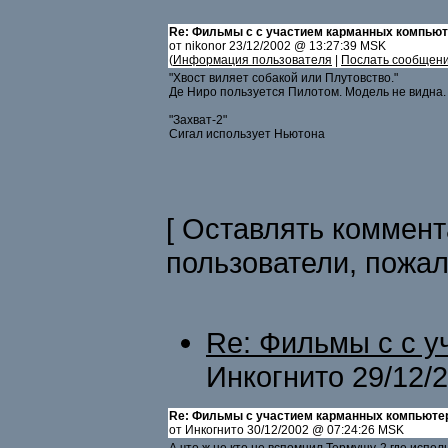
Re: Фильмы с с участием карманных компью
от nikonor 23/12/2002 @ 13:27:39 MSK
(
Информация пользователя
|
Послать сообщен
"Хвост виляет собакой или Плутовство."
Де Ниро пользуется Пилотом. Модель не видна.
"Захват-2"
Сигал использует Ньютона
[ Оставлять коммент
пользователи, пожа
Re: Фильмы с с 
Инкогнито 29/12/
Re: Фильмы с участием карманных компьюте
от Инкогнито 30/12/2002 @ 07:24:26 MSK