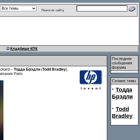
Поиск по сайту
Кладбище КПК
Последние
сообщения
форума
ackard –
Тодда Брэдли
(
Todd Bradley
),
омпания Palm.
Схожие темы
·
Тодда
Брэдли
·
Todd
Bradley