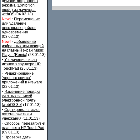
демонстрационного
режима (Exhibition
mode) из лаунчера
webOS
(04.02.13)
·
New!
Перемещение
или удаление
нескольких файлов
одновременно
(03.02.13)
·
New!
Добавление
избранных композиций
на главный экран Music
Player (Remix)
(28.01.13)
·
Увеличение числа
иконок в лаунчере HP
TouchPad
(25.01.13)
·
Редактирование
"черного списка"
приложений в Preware
(22.01.13)
·
Изменение порядка
учетных записей
электронной почты
[webOS 3.x]
(17.01.13)
·
Сортировка списков
путем нажатия и
удержания
(11.01.13)
·
Способы перезагрузки
планшета HP TouchPad
(09.01.13)
·
Проверка даты