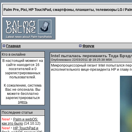
Palm Pre, Pixi, HP TouchPad, смартфоны, планшеты, телевизоры LG / Palm
Главная
Форум
Кто в онлайне
Intel пыталась переманить Тода Брэдл
Опубликовано 22/03/2011 @ 18:25:38 MSK
В настоящий момент на
сайте находится 16
Микропроцессорный гигант Intel попытался пер
посетителей и 0
исполнительного вице-президента HP и главу п
зарегистрированных
пользователей.
К сожалению, система
Вас не опознала. Вы
можете бесплатно
зарегистрироваться
здесь
Последние статьи
·
New!
Palm и webOS:
как это было
(14.10.12)
·
New!
HP TouchPad и