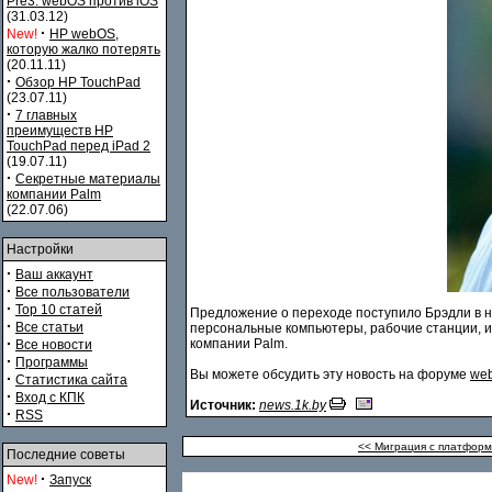
Pre3. webOS против iOS
(31.03.12)
·
New!
HP webOS,
которую жалко потерять
(20.11.11)
·
Обзор HP TouchPad
(23.07.11)
·
7 главных
преимуществ HP
TouchPad перед iPad 2
(19.07.11)
·
Секретные материалы
компании Palm
(22.07.06)
Настройки
·
Ваш аккаунт
·
Все пользователи
·
Top 10 статей
Предложение о переходе поступило Брэдли в на
·
Все статьи
персональные компьютеры, рабочие станции, и
·
компании Palm.
Все новости
·
Программы
Вы можете обсудить эту новость на форуме
web
·
Статистика сайта
·
Вход с КПК
Источник:
news.1k.by
·
RSS
<< Миграция с платформ
Последние советы
·
New!
Запуск