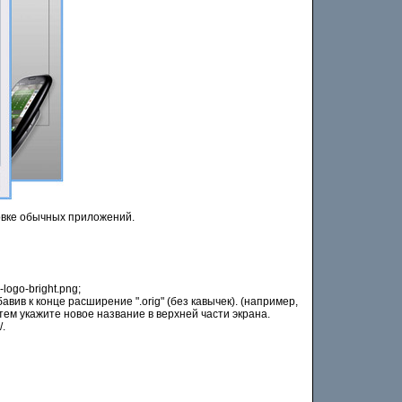
новке обычных приложений.
ogo-bright.png;
авив к конце расширение ".orig" (без кавычек). (например,
атем укажите новое название в верхней части экрана.
/.