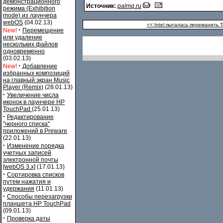
демонстрационного
Источник:
palmq.ru
режима (Exhibition
mode) из лаунчера
webOS
(04.02.13)
<< Intel пыталась переманить 
·
New!
Перемещение
или удаление
нескольких файлов
одновременно
(03.02.13)
·
New!
Добавление
избранных композиций
на главный экран Music
Player (Remix)
(28.01.13)
·
Увеличение числа
иконок в лаунчере HP
TouchPad
(25.01.13)
·
Редактирование
"черного списка"
приложений в Preware
(22.01.13)
·
Изменение порядка
учетных записей
электронной почты
[webOS 3.x]
(17.01.13)
·
Сортировка списков
путем нажатия и
удержания
(11.01.13)
·
Способы перезагрузки
планшета HP TouchPad
(09.01.13)
·
Проверка даты