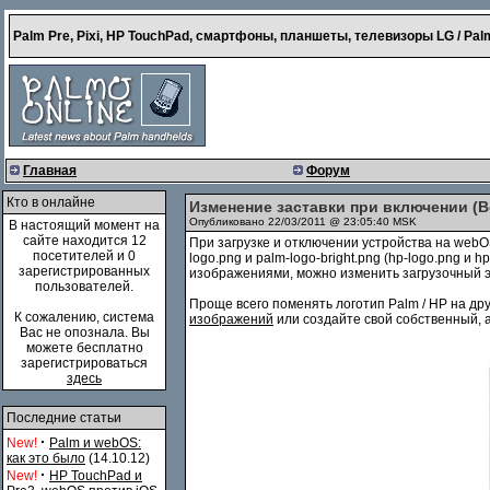
Palm Pre, Pixi, HP TouchPad, смартфоны, планшеты, телевизоры LG / Palm
Главная
Форум
Кто в онлайне
Изменение заставки при включении (B
Опубликовано 22/03/2011 @ 23:05:40 MSK
В настоящий момент на
сайте находится 12
При загрузке и отключении устройства на webO
посетителей и 0
logo.png и palm-logo-bright.png (hp-logo.png и 
зарегистрированных
изображениями, можно изменить загрузочный э
пользователей.
Проще всего поменять логотип Palm / HP на др
К сожалению, система
изображений
или создайте свой собственный, а
Вас не опознала. Вы
можете бесплатно
зарегистрироваться
здесь
Последние статьи
·
New!
Palm и webOS:
как это было
(14.10.12)
·
New!
HP TouchPad и