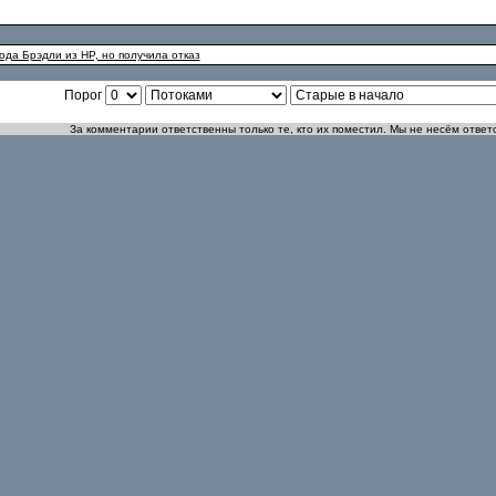
Тода Брэдли из HP, но получила отказ
Порог
За комментарии ответственны только те, кто их поместил. Мы не несём ответ