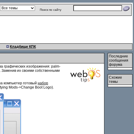
Поиск по сайту
Кладбище КПК
Последние
сообщения
форума
ва графических изображения: palm-
ges. Заменив их своими собственными
Схожие
темы
 на компьютер готовый
набор
tying Mods->Change Boot Logo).