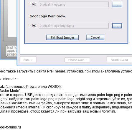
жно также загрузить с сайта
PreThemer
. Установка при этом аналогична уста
Internalz:
alz (с помощью Preware или WOSQI);
Master Mode";
нки в корень USB диска, предварительно дав им имена palm-logo.png и palm-l
ges/, найдите там palm-logo.png и palm-logo-bright.png и переименуйте их, доб
нования коснитесь имени файла, выберите пункт "Info" в появившемся меню, з
ажения (media internal), и скопируйте каждое в папку /usr/palm/sysmgr/images
una и проверьте, отображается ли при загрузке ваш новый логотип.
os-forums.ru