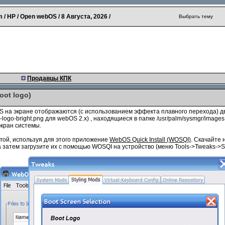
 / HP / Open webOS /
8 Августа, 2026
/
Выбрать тему
Продавцы КПК
oot logo)
S на экране отображаются (с использованием эффекта плавного перехода) д
hp-logo-bright.png для webOS 2.x) , находящиеся в папке /usr/palm/sysmgr/ima
кран системы.
угой, используя для этого приложение
WebOS Quick Install (WOSQI)
. Скачайте
 затем загрузите их с помощью WOSQI на устройство (меню Tools->Tweaks->S