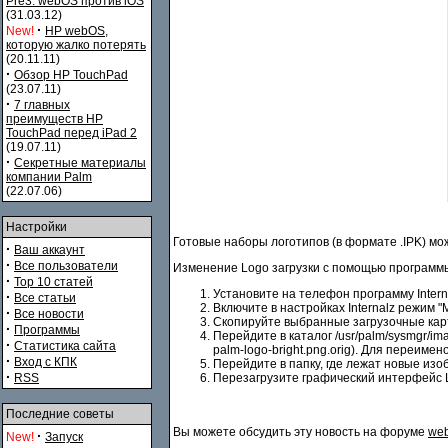
Pre3. webOS против iOS
(31.03.12)
·
New!
HP webOS,
которую жалко потерять
(20.11.11)
·
Обзор HP TouchPad
(23.07.11)
·
7 главных
преимуществ HP
TouchPad перед iPad 2
(19.07.11)
·
Секретные материалы
компании Palm
(22.07.06)
Настройки
Готовые наборы логотипов (в формате .IPK) мо
·
Ваш аккаунт
·
Все пользователи
Изменение Logo загрузки с помощью программы 
·
Top 10 статей
Установите на телефон программу Intern
·
Все статьи
Включите в настройках Internalz режим "
·
Все новости
Скопируйте выбранные загрузочные карти
·
Программы
Перейдите в каталог /usr/palm/sysmgr/ima
·
Статистика сайта
palm-logo-bright.png.orig). Для переиме
·
Вход с КПК
Перейдите в папку, где лежат новые изобр
·
RSS
Перезагрузите графический интерфейс L
Последние советы
Вы можете обсудить эту новость на форуме
web
·
New!
Запуск