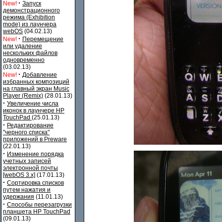
·
New!
Запуск
демонстрационного
режима (Exhibition
mode) из лаунчера
webOS
(04.02.13)
·
New!
Перемещение
или удаление
нескольких файлов
одновременно
(03.02.13)
·
New!
Добавление
избранных композиций
на главный экран Music
Player (Remix)
(28.01.13)
·
Увеличение числа
иконок в лаунчере HP
TouchPad
(25.01.13)
·
Редактирование
"черного списка"
приложений в Preware
(22.01.13)
·
Изменение порядка
учетных записей
электронной почты
[webOS 3.x]
(17.01.13)
·
Сортировка списков
путем нажатия и
удержания
(11.01.13)
·
Способы перезагрузки
планшета HP TouchPad
(09.01.13)