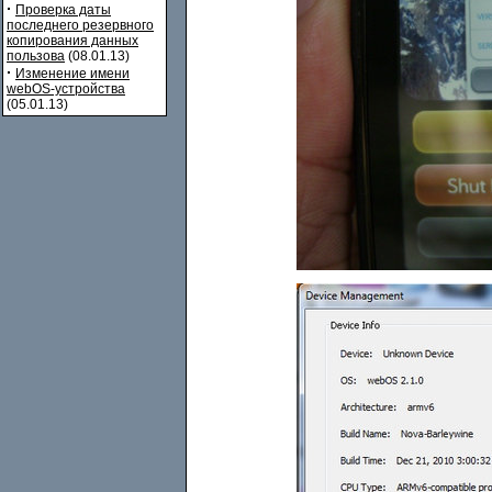
·
Проверка даты
последнего резервного
копирования данных
пользова
(08.01.13)
·
Изменение имени
webOS-устройства
(05.01.13)