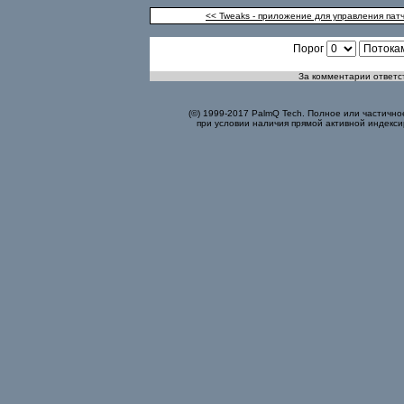
<< Tweaks - приложение для управления па
Порог
За комментарии ответст
(©) 1999-2017 PalmQ Tech. Полное или частично
при условии наличия прямой активной индекси