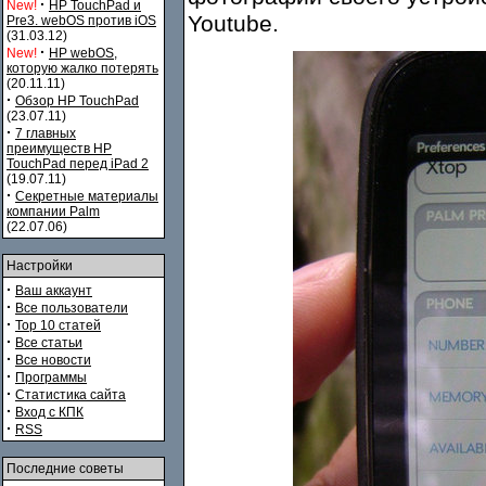
·
New!
HP TouchPad и
Youtube.
Pre3. webOS против iOS
(31.03.12)
·
New!
HP webOS,
которую жалко потерять
(20.11.11)
·
Обзор HP TouchPad
(23.07.11)
·
7 главных
преимуществ HP
TouchPad перед iPad 2
(19.07.11)
·
Секретные материалы
компании Palm
(22.07.06)
Настройки
·
Ваш аккаунт
·
Все пользователи
·
Top 10 статей
·
Все статьи
·
Все новости
·
Программы
·
Статистика сайта
·
Вход с КПК
·
RSS
Последние советы