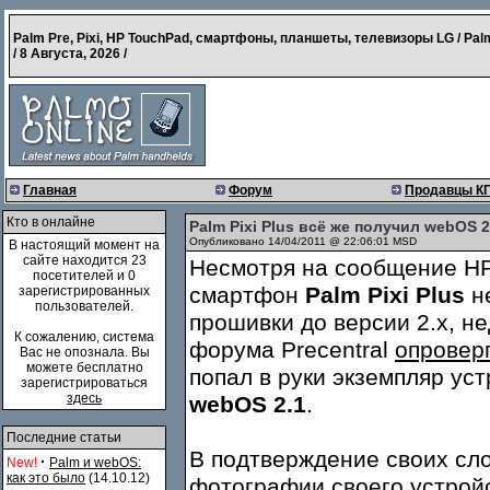
Palm Pre, Pixi, HP TouchPad, смартфоны, планшеты, телевизоры LG / Pal
/
8 Августа, 2026
/
Главная
Форум
Продавцы К
Кто в онлайне
Palm Pixi Plus всё же получил webOS 
Опубликовано 14/04/2011 @ 22:06:01 MSD
В настоящий момент на
сайте находится 23
Несмотря на сообщение HP
посетителей и 0
смартфон
Palm Pixi Plus
не
зарегистрированных
пользователей.
прошивки до версии 2.х, н
К сожалению, система
форума Precentral
опровер
Вас не опознала. Вы
можете бесплатно
попал в руки экземпляр ус
зарегистрироваться
здесь
webOS 2.1
.
Последние статьи
В подтверждение своих сло
·
New!
Palm и webOS:
как это было
(14.10.12)
фотографии своего устройс