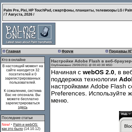
Palm Pre, Pixi, HP TouchPad, смартфоны, планшеты, телевизоры LG / Pal
/
7 Августа, 2026
/
Главная
Форум
Продавцы К
Кто в онлайне
Настройки Adobe Flash в веб-браузер
Опубликовано 29/06/2011 @ 00:40:38 MSD
В настоящий момент на
сайте находится 32
Начиная с
webOS 2.0
, в в
посетителей и 0
поддержка технологии
Ado
зарегистрированных
пользователей.
настройками Adobe Flash 
К сожалению, система
Preferences. Используйте 
Вас не опознала. Вы
можете бесплатно
меню.
зарегистрироваться
здесь
Последние статьи
·
New!
Palm и webOS:
как это было
(14.10.12)