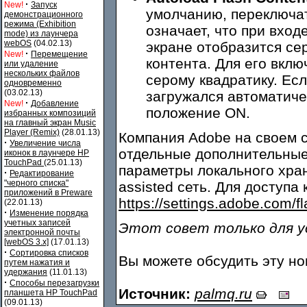
·
New!
Запуск
умолчанию, переключат
демонстрационного
режима (Exhibition
означает, что при вход
mode) из лаунчера
webOS
(04.02.13)
экране отобразится се
·
New!
Перемещение
контента. Для его вкл
или удаление
нескольких файлов
серому квадратику. Есл
одновременно
(03.02.13)
загружался автоматиче
·
New!
Добавление
положение ON.
избранных композиций
на главный экран Music
Player (Remix)
(28.01.13)
Компания Adobe на своем с
·
Увеличение числа
отдельные дополнительные 
иконок в лаунчере HP
TouchPad
(25.01.13)
параметры локального хра
·
Редактирование
"черного списка"
assisted сеть. Для доступа
приложений в Preware
https://settings.adobe.com/f
(22.01.13)
·
Изменение порядка
учетных записей
Этот совет только для у
электронной почты
[webOS 3.x]
(17.01.13)
·
Сортировка списков
Вы можете обсудить эту н
путем нажатия и
удержания
(11.01.13)
·
Способы перезагрузки
Источник:
palmq.ru
планшета HP TouchPad
(09.01.13)