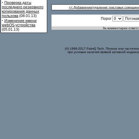
·
Проверка даты
последнего резервного
<< Добавление/удаление текстовых сокращений
копирования данных
пользова
(08.01.13)
Порог
·
Изменение имени
webOS-устройства
За комментарии ответст
(05.01.13)
(©) 1999-2017 PalmQ Tech. Полное или частично
при условии наличия прямой активной индекси