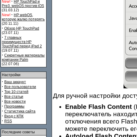
·
New!
HP TouchPad и
Pre3. webOS против iOS
(31.03.12)
·
New!
HP webOS,
которую жалко потерять
(20.11.11)
·
Обзор HP TouchPad
(23.07.11)
·
7 главных
преимуществ HP
TouchPad перед iPad 2
(19.07.11)
·
Секретные материалы
компании Palm
(22.07.06)
Настройки
·
Ваш аккаунт
·
Все пользователи
·
Top 10 статей
Для ручной настройки дост
·
Все статьи
·
Все новости
Enable Flash Content
(
·
Программы
·
Статистика сайта
переключатель находит
·
Вход с КПК
отключения всего Flash
·
RSS
можете переключить е
Последние советы
Autoload Flash Conten