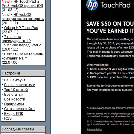
·
New!
HP TouchPad и
Pre3. webOS против iOS
(31.03.12)
·
New!
HP webOS,
которую жалко потерять
(20.11.11)
·
Обзор HP TouchPad
(23.07.11)
·
7 главных
преимуществ HP
TouchPad перед iPad 2
(19.07.11)
·
Секретные материалы
компании Palm
(22.07.06)
Настройки
·
Ваш аккаунт
·
Все пользователи
·
Top 10 статей
·
Все статьи
·
Все новости
·
Программы
·
Статистика сайта
·
Вход с КПК
·
RSS
Последние советы