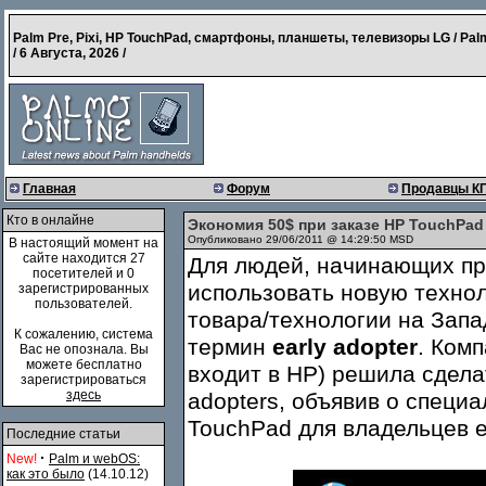
Palm Pre, Pixi, HP TouchPad, смартфоны, планшеты, телевизоры LG / Pal
/
6 Августа, 2026
/
Главная
Форум
Продавцы К
Кто в онлайне
Экономия 50$ при заказе HP TouchPa
Опубликовано 29/06/2011 @ 14:29:50 MSD
В настоящий момент на
сайте находится 27
Для людей, начинающих пр
посетителей и 0
использовать новую техно
зарегистрированных
пользователей.
товара/технологии на Зап
К сожалению, система
термин
early adopter
. Ком
Вас не опознала. Вы
можете бесплатно
входит в HP) решила сдела
зарегистрироваться
здесь
adopters, объявив о специ
TouchPad для владельцев е
Последние статьи
·
New!
Palm и webOS:
как это было
(14.10.12)