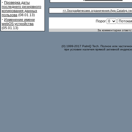
·
Проверка даты
последнего резервного
копирования данных
<< Географические ограничения App Catalog т
пользова
(08.01.13)
·
Изменение имени
Порог
webOS-устройства
(05.01.13)
За комментарии ответст
(©) 1999-2017 PalmQ Tech. Полное или частично
при условии наличия прямой активной индекси