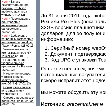
·
New!
Запуск
демонстрационного
режима (Exhibition
mode) из лаунчера
До 31 июля 2011 года любо
webOS
(04.02.13)
·
New!
Перемещение
Pixi или Pixi Plus (пока т
или удаление
нескольких файлов
32GB версию планшетника 
одновременно
(03.02.13)
долларов. Для ее получен
·
New!
Добавление
информацию:
избранных композиций
на главный экран Music
Player (Remix)
(28.01.13)
Серийный номер webO
·
Увеличение числа
иконок в лаунчере HP
Документ, подтверждаю
TouchPad
(25.01.13)
Код UPC с упаковки To
·
Редактирование
"черного списка"
приложений в Preware
Остается неясным, почему 
(22.01.13)
·
потенциальные покупатели
Изменение порядка
учетных записей
вскоре исправит этот недоч
электронной почты
[webOS 3.x]
(17.01.13)
·
Сортировка списков
путем нажатия и
Вы можете обсудить эту н
удержания
(11.01.13)
·
Способы перезагрузки
планшета HP TouchPad
Источник:
precentral.net
(09.01.13)