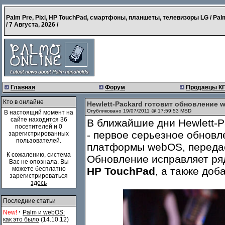
Palm Pre, Pixi, HP TouchPad, смартфоны, планшеты, телевизоры LG / Pal
/
7 Августа, 2026
/
Главная
Форум
Продавцы К
Кто в онлайне
Hewlett-Packard готовит обновление 
Опубликовано 19/07/2011 @ 17:59:53 MSD
В настоящий момент на
сайте находится 36
В ближайшие дни Hewlett-
посетителей и 0
- первое серьезное обновл
зарегистрированных
пользователей.
платформы webOS, передает
К сожалению, система
Обновление исправляет ря
Вас не опознала. Вы
можете бесплатно
HP TouchPad
, а также доб
зарегистрироваться
здесь
Последние статьи
·
New!
Palm и webOS:
как это было
(14.10.12)