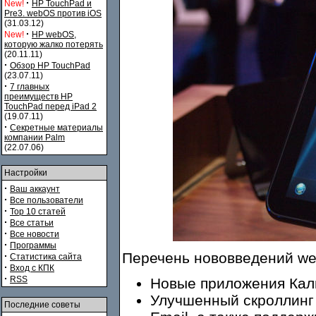
·
New!
HP TouchPad и
Pre3. webOS против iOS
(31.03.12)
·
New!
HP webOS,
которую жалко потерять
(20.11.11)
·
Обзор HP TouchPad
(23.07.11)
·
7 главных
преимуществ HP
TouchPad перед iPad 2
(19.07.11)
·
Секретные материалы
компании Palm
(22.07.06)
Настройки
·
Ваш аккаунт
·
Все пользователи
·
Top 10 статей
·
Все статьи
·
Все новости
·
Программы
Перечень нововведений web
·
Статистика сайта
·
Вход с КПК
·
RSS
Новые приложения Кал
Улучшенный скроллинг
Последние советы