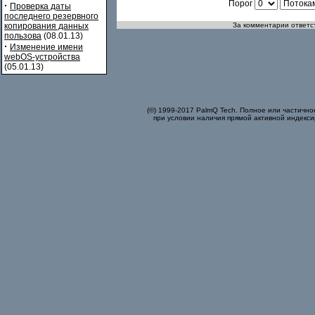
Порог
·
Проверка даты
последнего резервного
копирования данных
За комментарии ответст
пользова
(08.01.13)
·
Изменение имени
webOS-устройства
(05.01.13)
(©) 1999-2017 PalmQ Tech. Полное или частично
при условии наличия прямой активной индекси