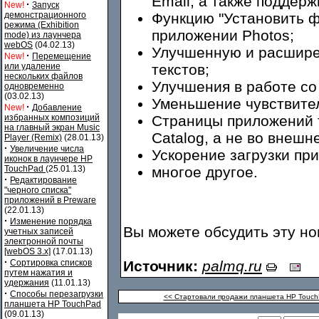
Email, а также поддерж
·
New!
Запуск
демонстрационного
Функцию "Установить фо
режима (Exhibition
приложении Photos;
mode) из лаунчера
webOS
(04.02.13)
Улучшенную и расшире
·
New!
Перемещение
или удаление
текстов;
нескольких файлов
Улучшения в работе со 
одновременно
(03.02.13)
Уменьшение чувствител
·
New!
Добавление
избранных композиций
Страницы приложений 
на главный экран Music
Catalog, а не во внешн
Player (Remix)
(28.01.13)
·
Увеличение числа
Ускорение загрузки п
иконок в лаунчере HP
TouchPad
(25.01.13)
многое другое.
·
Редактирование
"черного списка"
приложений в Preware
(22.01.13)
·
Изменение порядка
Вы можете обсудить эту н
учетных записей
электронной почты
[webOS 3.x]
(17.01.13)
·
Сортировка списков
Источник:
palmq.ru
путем нажатия и
удержания
(11.01.13)
·
Способы перезагрузки
<< Стартовали продажи планшета HP Touch
планшета HP TouchPad
(09.01.13)