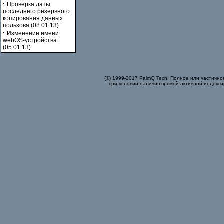
·
Проверка даты
последнего резервного
копирования данных
пользова
(08.01.13)
·
Изменение имени
webOS-устройства
(05.01.13)
(©) 1999-2017 PalmQ Tech. Полное или частично
при условии наличия прямой активной индекси