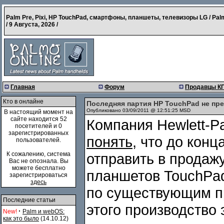
Palm Pre, Pixi, HP TouchPad, смартфоны, планшеты, телевизоры LG / Pal
/
9 Августа, 2026
/
Главная
Форум
Продавцы К
Кто в онлайне
Последняя партия HP TouchPad не пр
Опубликовано 03/09/2011 @ 12:51:25 MSD
В настоящий момент на
сайте находится 52
Компания Hewlett-P
посетителей и 0
зарегистрированных
понять
, что до кон
пользователей.
К сожалению, система
отправить в продаж
Вас не опознала. Вы
можете бесплатно
планшетов TouchPad
зарегистрироваться
здесь
по существующим п
Последние статьи
этого производство 
·
New!
Palm и webOS:
как это было
(14.10.12)