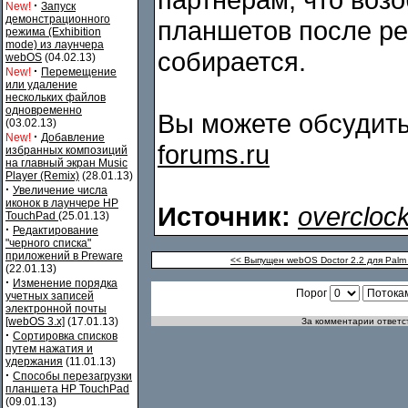
·
New!
Запуск
демонстрационного
планшетов после ре
режима (Exhibition
mode) из лаунчера
собирается.
webOS
(04.02.13)
·
New!
Перемещение
или удаление
нескольких файлов
одновременно
Вы можете обсудить
(03.02.13)
·
New!
Добавление
forums.ru
избранных композиций
на главный экран Music
Player (Remix)
(28.01.13)
·
Увеличение числа
иконок в лаунчере HP
Источник:
overclock
TouchPad
(25.01.13)
·
Редактирование
"черного списка"
приложений в Preware
<< Выпущен webOS Doctor 2.2 для Palm 
(22.01.13)
·
Изменение порядка
Порог
учетных записей
электронной почты
[webOS 3.x]
(17.01.13)
За комментарии ответст
·
Сортировка списков
путем нажатия и
удержания
(11.01.13)
·
Способы перезагрузки
планшета HP TouchPad
(09.01.13)