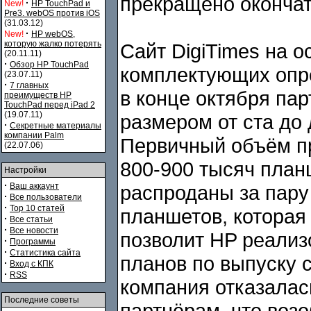
прекращено окончат
·
New!
HP TouchPad и
Pre3. webOS против iOS
(31.03.12)
·
New!
HP webOS,
которую жалко потерять
Сайт DigiTimes на 
(20.11.11)
·
Обзор HP TouchPad
комплектующих опре
(23.07.11)
·
7 главных
в конце октября па
преимуществ HP
TouchPad перед iPad 2
(19.07.11)
размером от ста до 
·
Секретные материалы
компании Palm
Первичный объём пр
(22.07.06)
800-900 тысяч план
Настройки
·
Ваш аккаунт
распроданы за пару
·
Все пользователи
·
Top 10 статей
планшетов, которая
·
Все статьи
·
Все новости
позволит HP реализ
·
Программы
·
Статистика сайта
планов по выпуску
·
Вход с КПК
·
RSS
компания отказалас
Последние советы
партнёрам, что воз