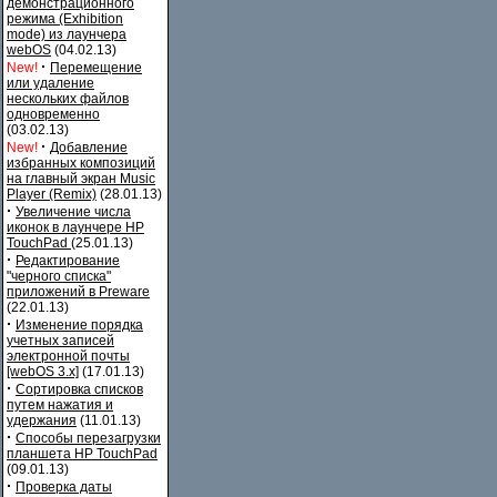
демонстрационного
режима (Exhibition
mode) из лаунчера
webOS
(04.02.13)
·
New!
Перемещение
или удаление
нескольких файлов
одновременно
(03.02.13)
·
New!
Добавление
избранных композиций
на главный экран Music
Player (Remix)
(28.01.13)
·
Увеличение числа
иконок в лаунчере HP
TouchPad
(25.01.13)
·
Редактирование
"черного списка"
приложений в Preware
(22.01.13)
·
Изменение порядка
учетных записей
электронной почты
[webOS 3.x]
(17.01.13)
·
Сортировка списков
путем нажатия и
удержания
(11.01.13)
·
Способы перезагрузки
планшета HP TouchPad
(09.01.13)
·
Проверка даты