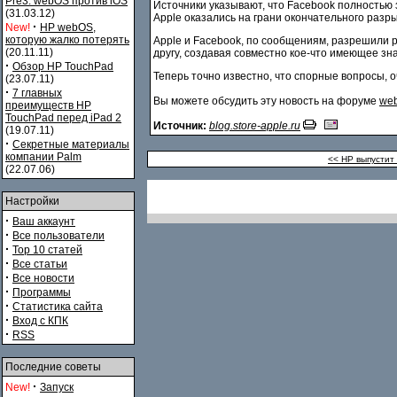
Pre3. webOS против iOS
Источники указывают, что Facebook полностью з
(31.03.12)
Apple оказались на грани окончательного разры
·
New!
HP webOS,
которую жалко потерять
Apple и Facebook, по сообщениям, разрешили ра
(20.11.11)
другу, создавая совместно кое-что имеющее зн
·
Обзор HP TouchPad
Теперь точно известно, что спорные вопросы, 
(23.07.11)
·
7 главных
Вы можете обсудить эту новость на форуме
web
преимуществ HP
TouchPad перед iPad 2
Источник:
blog.store-apple.ru
(19.07.11)
·
Секретные материалы
компании Palm
<< HP выпустит
(22.07.06)
Настройки
·
Ваш аккаунт
·
Все пользователи
·
Top 10 статей
·
Все статьи
·
Все новости
·
Программы
·
Статистика сайта
·
Вход с КПК
·
RSS
Последние советы
·
New!
Запуск