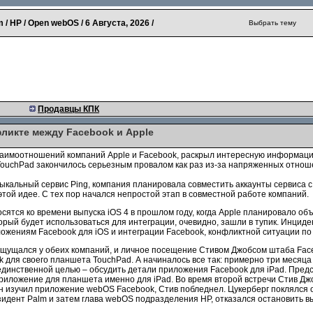
 / HP / Open webOS /
6 Августа, 2026
/
Выбрать тему
Продавцы КПК
ликте между Facebook и Apple
заимоотношений компаний Apple и Facebook, раскрыл интересную информаци
ouchPad закончилось серьезным провалом как раз из-за напряженных отноше
музыкальный сервис Ping, компания планировала совместить аккаунты сервиса
этой идее. С тех пор начался непростой этап в совместной работе компаний.
ятся ко времени выпуска iOS 4 в прошлом году, когда Apple планировало об
торый будет использоваться для интеграции, очевидно, зашли в тупик. Инци
ожениям Facebook для iOS и интеграции Facebook, конфликтной ситуации по 
ощущался у обеих компаний, и личное посещение Стивом Джобсом штаба Faceb
ля своего планшета TouchPad. А начиналось все так: примерно три месяца 
 единственной целью – обсудить детали приложения Facebook для iPad. Предс
риложение для планшета именно для iPad. Во время второй встречи Стив Джо
он изучил приложение webOS Facebook, Стив побледнел. Цукерберг поклялся 
зидент Palm и затем глава webOS подразделения HP, отказался остановить в