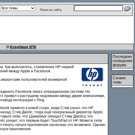
Поиск по сайту
Кладбище КПК
Последние
сообщения
форума
ю. Как выяснилось, стремление HP первой
ний между Apple и Facebook.
Схожие
 с аккаунтами пользователей всемирной
темы
ъединить Facebook через операционную систему. Но
дент привел к растущему недоверию между двумя компаниями,
поводу интеграции с Ping.
ook привело к новой ссоре, когда Стив узнал, что HP
назад, Стив Джобс, тогда ещё генеральный директор Apple,
тавьте себе, что Цукерберг обещал Стиву Джобсу, что
бс узнает, что первым будет TouchPad от HP. Можете себе
оттянуть запуск приложения насколько это возможно. Однако
ыпуск приложения.