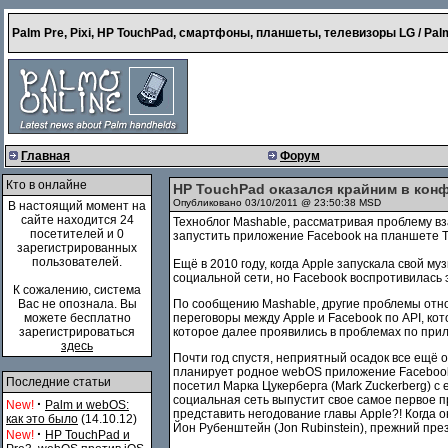
Palm Pre, Pixi, HP TouchPad, смартфоны, планшеты, телевизоры LG / Palm
Главная
Форум
Кто в онлайне
HP TouchPad оказался крайним в конф
Опубликовано 03/10/2011 @ 23:50:38 MSD
В настоящий момент на
сайте находится 24
Техноблог Mashable, рассматривая проблему в
посетителей и 0
запустить приложение Facebook на планшете T
зарегистрированных
пользователей.
Ещё в 2010 году, когда Apple запускала свой 
социальной сети, но Facebook воспротивилась 
К сожалению, система
Вас не опознала. Вы
По сообщению Mashable, другие проблемы относ
можете бесплатно
переговоры между Apple и Facebook по API, ко
зарегистрироваться
которое далее проявились в проблемах по прил
здесь
Почти год спустя, неприятный осадок все ещё 
планирует родное webOS приложение Facebook д
Последние статьи
посетил Марка Цукерберга (Mark Zuckerberg) с
социальная сеть выпустит свое самое первое п
·
New!
Palm и webOS:
представить негодование главы Apple?! Когда 
как это было
(14.10.12)
Йон Рубенштейн (Jon Rubinstein), прежний пре
·
New!
HP TouchPad и