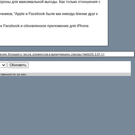
стороны для максимальной выгоды. Как только отношения с
иков, "Apple и Facebook были как никогда близки друг к
ие Facebook и обновленное приложение для iPhone.
ние большего числа элементов в выпадающих списках [webOS 3.0] >>
ственности за них.