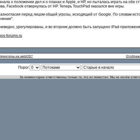
нала о положении дел и о планах и Apple, и HP, но пыталась играть на обе 
ва, Facebook отвернулась от HP. Теперь TouchPad оказался вне игры.
зногласия перед лицом общей угрозы, исходящей от Google. По словам источн
ачение".
очевидно, урегулированы, и во вторник должно быть запущено iPad-приложен
os-forums.ru
 принтеры на webOS?
Отображе
Порог
За комментарии ответственны только те, кто их поместил. Мы не несём ответ