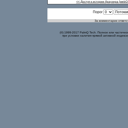
<< Доступ к истории браузера [webO
Порог
За комментарии ответст
(©) 1999-2017 PalmQ Tech. Полное или частично
при условии наличия прямой активной индекси