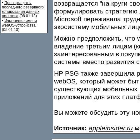
возвращается "на круги сво
·
Проверка даты
последнего резервного
формулировать стратегию л
копирования данных
пользова
(08.01.13)
Microsoft переживала труд
·
Изменение имени
webOS-устройства
экосистему мобильных лиц
(05.01.13)
Можно предположить, что 
владение третьим лицам (
заинтересованным в покуп
системы вместо развития с
HP PSG также завершила р
webOS, который может быт
существующих мобильных п
приложений для этих плат
Вы можете обсудить эту н
Источник:
appleinsider.ru