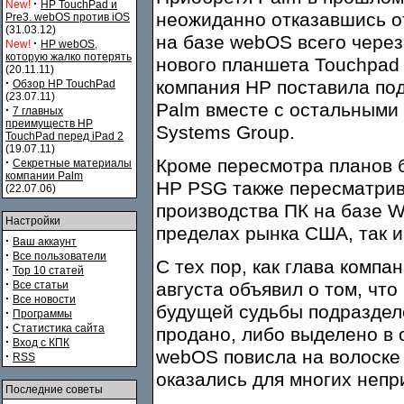
·
New!
HP TouchPad и
неожиданно отказавшись о
Pre3. webOS против iOS
(31.03.12)
на базе webOS всего через
·
New!
HP webOS,
которую жалко потерять
нового планшета Touchpad
(20.11.11)
·
компания HP поставила по
Обзор HP TouchPad
(23.07.11)
Palm вместе с остальными 
·
7 главных
преимуществ HP
Systems Group.
TouchPad перед iPad 2
(19.07.11)
·
Кроме пересмотра планов 
Секретные материалы
компании Palm
HP PSG также пересматрив
(22.07.06)
производства ПК на базе W
Настройки
пределах рынка США, так 
·
Ваш аккаунт
·
Все пользователи
С тех пор, как глава компа
·
Top 10 статей
·
Все статьи
августа объявил о том, чт
·
Все новости
будущей судьбы подраздел
·
Программы
·
Статистика сайта
продано, либо выделено в
·
Вход с КПК
webOS повисла на волоске 
·
RSS
оказались для многих неп
Последние советы