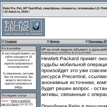
Palm Pre, Pixi, HP TouchPad, смартфоны, планшеты, телевизоры LG / Pal
/
10 Августа, 2026
/
Главная
Форум
Продавцы К
Кто в онлайне
HP на этой неделе объявит о дальне
Опубликовано 11/10/2011 @ 23:31:04 MSD
В настоящий момент на
сайте находится 18
Hewlett-Packard примет о
посетителей и 0
судьбы мобильной операц
зарегистрированных
пользователей.
произойдет это уже совсем
К сожалению, система
ресурса Precentral, ссыл
Вас не опознала. Вы
можете бесплатно
анонимные источники, комп
зарегистрироваться
здесь
будет решен вопрос - оста
активы, связанные с опера
Последние статьи
·
New!
Palm и webOS:
как это было
(14.10.12)
Приобретя Palm в прошлом 