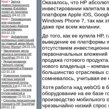
·
Оказалось, что HP абсолю
New!
Запуск
демонстрационного
инвестировании капитала в
режима (Exhibition
mode) из лаунчера
платформ Apple iOS, Google
webOS
(04.02.13)
·
New!
Перемещение
Windows Phone 7, так как э
или удаление
даже при всем желании.
нескольких файлов
одновременно
(03.02.13)
До того, как ее купила HP
·
New!
Добавление
избранных композиций
выведение ее платформы 
на главный экран Music
отсутствием инвестиционно
Player (Remix)
(28.01.13)
·
Увеличение числа
первоначальных вложений в
иконок в лаунчере HP
TouchPad
(25.01.13)
продажа готового продукта.
·
Редактирование
"черного списка"
нового владельца – компан
приложений в Preware
большинство отраслевых с
(22.01.13)
·
Изменение порядка
сомневалось, учитывая ее 
учетных записей
электронной почты
[webOS 3.x]
(17.01.13)
Хотя работа над webOS в 
·
Сортировка списков
оборудование на ее базе г
путем нажатия и
удержания
(11.01.13)
производство мобильного 
·
Способы перезагрузки
планшета HP TouchPad
чрезвычайно низкий спрос 
(09.01.13)