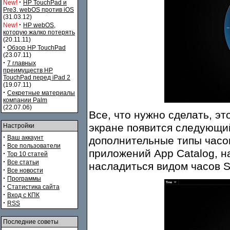
·
New!
HP TouchPad и
Pre3. webOS против iOS
(31.03.12)
·
New!
HP webOS,
которую жалко потерять
(20.11.11)
·
Обзор HP TouchPad
(23.07.11)
·
7 главных
преимуществ HP
TouchPad перед iPad 2
(19.07.11)
·
Секретные материалы
компании Palm
(22.07.06)
Все, что нужно сделать, эт
экране появится следующий
Настройки
·
Ваш аккаунт
дополнительные типы часов
·
Все пользователи
приложений App Catalog, 
·
Top 10 статей
·
Все статьи
насладиться видом часов St
·
Все новости
·
Программы
·
Статистика сайта
·
Вход с КПК
·
RSS
Последние советы