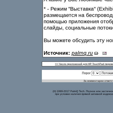
* - Режим "Выставка" (Exhib
размещается на беспроводн
помощью приложения отобр
слайды, социальные потоки,
Вы можете обсудить эту н
Источник:
palmq.ru
<< Число приложений для HP TouchPad перева
Порог
За комментарии ответст
(©) 1999-2017 PalmQ Tech. Полное или частично
при условии наличия прямой активной индекси