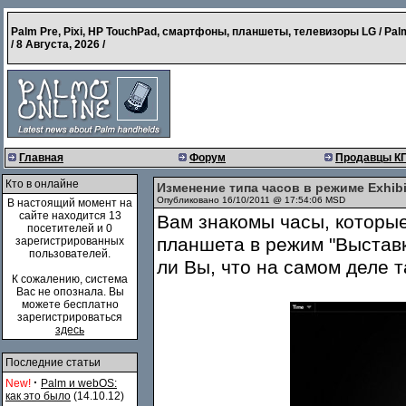
Palm Pre, Pixi, HP TouchPad, смартфоны, планшеты, телевизоры LG / Pal
/
8 Августа, 2026
/
Главная
Форум
Продавцы К
Кто в онлайне
Изменение типа часов в режиме Exhibi
Опубликовано 16/10/2011 @ 17:54:06 MSD
В настоящий момент на
сайте находится 13
Вам знакомы часы, которы
посетителей и 0
планшета в режим "Выставка
зарегистрированных
пользователей.
ли Вы, что на самом деле 
К сожалению, система
Вас не опознала. Вы
можете бесплатно
зарегистрироваться
здесь
Последние статьи
·
New!
Palm и webOS:
как это было
(14.10.12)