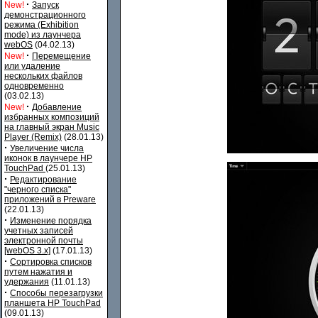
·
New!
Запуск
демонстрационного
режима (Exhibition
mode) из лаунчера
webOS
(04.02.13)
·
New!
Перемещение
или удаление
нескольких файлов
одновременно
(03.02.13)
·
New!
Добавление
избранных композиций
на главный экран Music
Player (Remix)
(28.01.13)
·
Увеличение числа
иконок в лаунчере HP
TouchPad
(25.01.13)
·
Редактирование
"черного списка"
приложений в Preware
(22.01.13)
·
Изменение порядка
учетных записей
электронной почты
[webOS 3.x]
(17.01.13)
·
Сортировка списков
путем нажатия и
удержания
(11.01.13)
·
Способы перезагрузки
планшета HP TouchPad
(09.01.13)