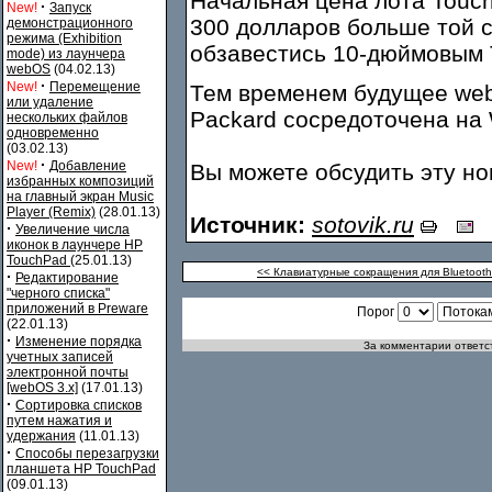
Начальная цена лота Touch
·
New!
Запуск
300 долларов больше той 
демонстрационного
режима (Exhibition
обзавестись 10-дюймовым 
mode) из лаунчера
webOS
(04.02.13)
·
New!
Перемещение
Тем временем будущее web
или удаление
Packard сосредоточена на 
нескольких файлов
одновременно
(03.02.13)
·
New!
Добавление
Вы можете обсудить эту н
избранных композиций
на главный экран Music
Player (Remix)
(28.01.13)
Источник:
sotovik.ru
·
Увеличение числа
иконок в лаунчере HP
TouchPad
(25.01.13)
<< Клавиатурные сокращения для Bluetoot
·
Редактирование
"черного списка"
приложений в Preware
Порог
(22.01.13)
·
Изменение порядка
За комментарии ответст
учетных записей
электронной почты
[webOS 3.x]
(17.01.13)
·
Сортировка списков
путем нажатия и
удержания
(11.01.13)
·
Способы перезагрузки
планшета HP TouchPad
(09.01.13)