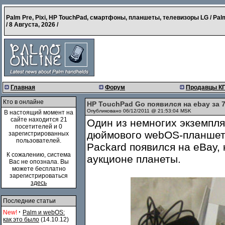
Palm Pre, Pixi, HP TouchPad, смартфоны, планшеты, телевизоры LG / Pal
/
8 Августа, 2026
/
Главная
Форум
Продавцы К
Кто в онлайне
HP TouchPad Go появился на ebay за 
Опубликовано 06/12/2011 @ 21:53:04 MSK
В настоящий момент на
сайте находится 21
Один из немногих экземпля
посетителей и 0
дюймового webOS-планше
зарегистрированных
пользователей.
Packard появился на eBay
К сожалению, система
аукционе планеты.
Вас не опознала. Вы
можете бесплатно
зарегистрироваться
здесь
Последние статьи
·
New!
Palm и webOS:
как это было
(14.10.12)