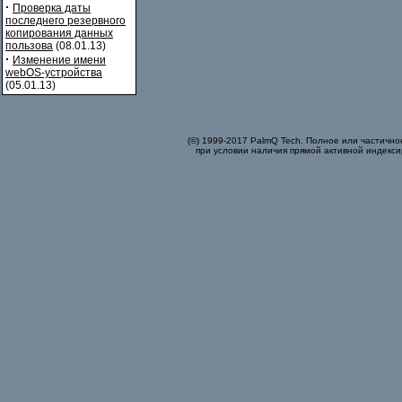
·
Проверка даты
последнего резервного
копирования данных
пользова
(08.01.13)
·
Изменение имени
webOS-устройства
(05.01.13)
(©) 1999-2017 PalmQ Tech. Полное или частично
при условии наличия прямой активной индекси