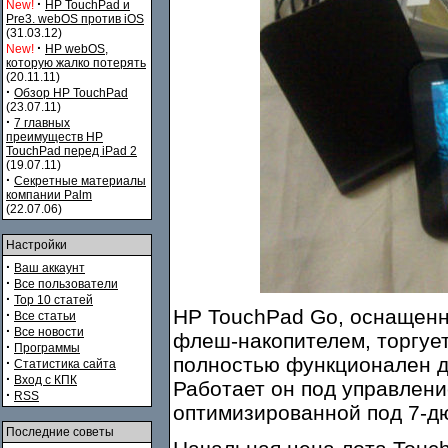
·
New!
HP TouchPad и
Pre3. webOS против iOS
(31.03.12)
·
New!
HP webOS,
которую жалко потерять
(20.11.11)
·
Обзор HP TouchPad
(23.07.11)
·
7 главных
преимуществ HP
TouchPad перед iPad 2
(19.07.11)
·
Секретные материалы
компании Palm
(22.07.06)
Настройки
·
Ваш аккаунт
·
Все пользователи
·
Top 10 статей
HP TouchPad Go, оснащенн
·
Все статьи
·
Все новости
флеш-накопителем, торгует
·
Программы
полностью функционален да
·
Статистика сайта
·
Вход с КПК
Работает он под управлен
·
RSS
оптимизированной под 7-д
Последние советы