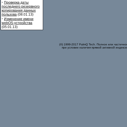
·
Проверка даты
последнего резервного
копирования данных
пользова
(08.01.13)
·
Изменение имени
webOS-устройства
(05.01.13)
(©) 1999-2017 PalmQ Tech. Полное или частично
при условии наличия прямой активной индекси