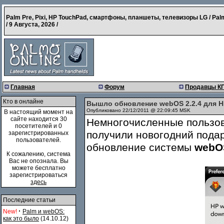
Palm Pre, Pixi, HP TouchPad, смартфоны, планшеты, телевизоры LG / Pal
/
9 Августа, 2026
/
Главная
Форум
Продавцы К
Кто в онлайне
Вышло обновление webOS 2.2.4 для H
Опубликовано 22/12/2011 @ 22:09:45 MSK
В настоящий момент на
сайте находится 30
Немногочисленные пользо
посетителей и 0
получили новогодний подаро
зарегистрированных
пользователей.
обновление системы
webOS
К сожалению, система
Вас не опознала. Вы
можете бесплатно
зарегистрироваться
здесь
Последние статьи
·
New!
Palm и webOS:
как это было
(14.10.12)