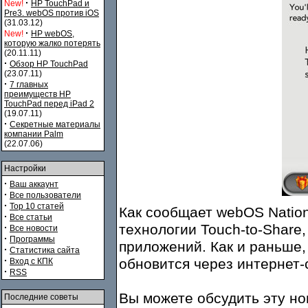
·
New!
HP TouchPad и
Pre3. webOS против iOS
(31.03.12)
·
New!
HP webOS,
которую жалко потерять
(20.11.11)
·
Обзор HP TouchPad
(23.07.11)
·
7 главных
преимуществ HP
TouchPad перед iPad 2
(19.07.11)
·
Секретные материалы
компании Palm
(22.07.06)
Настройки
·
Ваш аккаунт
·
Все пользователи
·
Top 10 статей
Как сообщает webOS Nation
·
Все статьи
технологии Touch-to-Share
·
Все новости
·
Программы
приложений. Как и раньше,
·
Статистика сайта
·
обновится через интернет-
Вход с КПК
·
RSS
Вы можете обсудить эту н
Последние советы