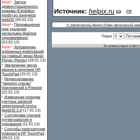
·
New!
Запуск
демонстрационного
Источник:
helpix.ru
режима (Exhibition
mode) из лаунчера
webOS
(04.02.13)
·
New!
Перемещение
<< Аккумуляторы Mugen Power увеличненой емк
или удаление
нескольких файлов
Порог
одновременно
(03.02.13)
За комментарии ответст
·
New!
Добавление
избранных композиций
на главный экран Music
Player (Remix)
(28.01.13)
·
Увеличение числа
иконок в лаунчере HP
TouchPad
(25.01.13)
·
Редактирование
"черного списка"
приложений в Preware
(22.01.13)
·
Изменение порядка
учетных записей
электронной почты
[webOS 3.x]
(17.01.13)
·
Сортировка списков
путем нажатия и
удержания
(11.01.13)
·
Способы перезагрузки
планшета HP TouchPad
(09.01.13)