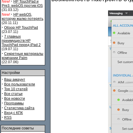
·
New!
HP TouchPad и
Pre3. webOS против iOS
(31.03.12)
·
New!
HP webOS,
которую жалко потерять
(20.11.11)
·
Обзор HP TouchPad
(23.07.11)
·
7 главных
преимуществ HP
TouchPad перед iPad 2
(19.07.11)
·
Секретные материалы
компании Palm
(22.07.06)
Настройки
·
Ваш аккаунт
·
Все пользователи
·
Top 10 статей
·
Все статьи
·
Все новости
·
Программы
·
Статистика сайта
·
Вход с КПК
·
RSS
Последние советы