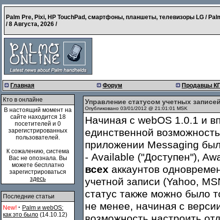
Palm Pre, Pixi, HP TouchPad, смартфоны, планшеты, телевизоры LG / Pal
/
8 Августа, 2026
/
Главная
Форум
Продавцы К
Кто в онлайне
Управление статусом учетных записей
Опубликовано 03/01/2012 @ 21:01:01 MSK
В настоящий момент на
сайте находится 18
Начиная с webOS 1.0.1 и в
посетителей и 0
единственной возможность
зарегистрированных
пользователей.
приложении Messaging был 
К сожалению, система
- Available ("Доступен"), Aw
Вас не опознала. Вы
можете бесплатно
всех
аккаунтов одновремен
зарегистрироваться
здесь
учетной записи (Yahoo, MS
статус также можно было т
Последние статьи
не менее, начиная с верси
·
New!
Palm и webOS:
как это было
(14.10.12)
возможность настроить отд