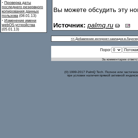
·
Проверка даты
последнего резервного
Вы можете обсудить эту н
копирования данных
пользова
(08.01.13)
·
Изменение имени
Источник:
palmq.ru
webOS-устройства
(05.01.13)
<< Добавление интернет-закладок в Лаунчер
Порог
За комментарии ответст
(©) 1999-2017 PalmQ Tech. Полное или частично
при условии наличия прямой активной индекси