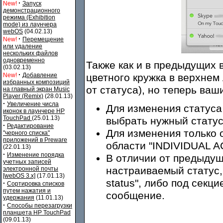
·
New!
Запуск
демонстрационного
режима (Exhibition
mode) из лаунчера
webOS
(04.02.13)
·
New!
Перемещение
или удаление
нескольких файлов
одновременно
Также как и в предыдущих 
(03.02.13)
·
New!
Добавление
цветного кружка в верхнем 
избранных композиций
от статуса), но теперь ва
на главный экран Music
Player (Remix)
(28.01.13)
·
Увеличение числа
Для изменения статуса
иконок в лаунчере HP
TouchPad
(25.01.13)
выбрать нужный статус
·
Редактирование
Для изменения только о
"черного списка"
приложений в Preware
области "INDIVIDUAL 
(22.01.13)
·
Изменение порядка
В отличии от предыдущ
учетных записей
настраиваемый статус,
электронной почты
[webOS 3.x]
(17.01.13)
status", либо под секц
·
Сортировка списков
путем нажатия и
сообщение.
удержания
(11.01.13)
·
Способы перезагрузки
планшета HP TouchPad
(09.01.13)