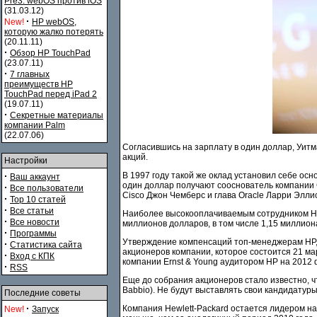
Pre3. webOS против iOS
(31.03.12)
·
New!
HP webOS,
которую жалко потерять
(20.11.11)
·
Обзор HP TouchPad
(23.07.11)
·
7 главных
преимуществ HP
TouchPad перед iPad 2
(19.07.11)
·
Секретные материалы
компании Palm
(22.07.06)
Согласившись на зарплату в один доллар, Уитм
акций.
Настройки
·
В 1997 году такой же оклад установил себе осн
Ваш аккаунт
один доллар получают сооснователь компании 
·
Все пользователи
Cisco Джон Чемберс и глава Oracle Ларри Эллис
·
Top 10 статей
·
Все статьи
Наиболее высокооплачиваемым сотрудником HP 
·
Все новости
миллионов долларов, в том числе 1,15 миллион
·
Программы
Утверждение компенсаций топ-менеджерам HP, 
·
Статистика сайта
акционеров компании, которое состоится 21 ма
·
Вход с КПК
компании Ernst & Young аудитором HP на 2012 
·
RSS
Еще до собрания акционеров стало известно, ч
Babbio). Не будут выставлять свои кандидатуры
Последние советы
·
Компания Hewlett-Packard остается лидером на
New!
Запуск