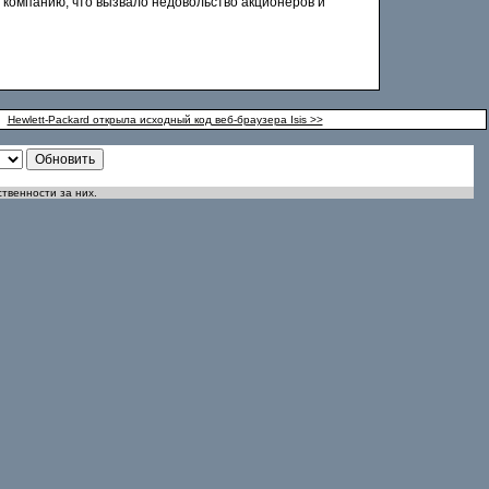
 компанию, что вызвало недовольство акционеров и
Hewlett-Packard открыла исходный код веб-браузера Isis >>
ственности за них.