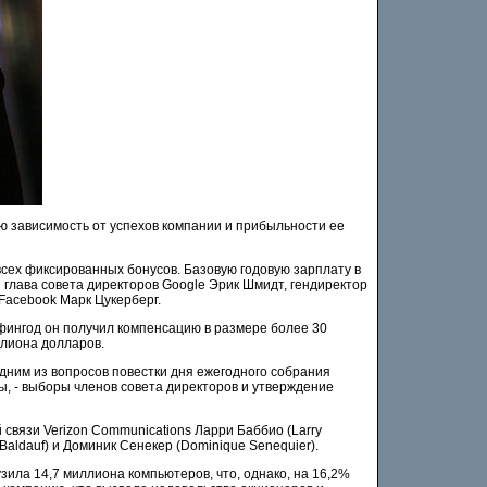
ю зависимость от успехов компании и прибыльности ее
 всех фиксированных бонусов. Базовую годовую зарплату в
глава совета директоров Google Эрик Шмидт, гендиректор
 Facebook Марк Цукерберг.
фингод он получил компенсацию в размере более 30
ллиона долларов.
дним из вопросов повестки дня ежегодного собрания
ры, - выборы членов совета директоров и утверждение
 связи Verizon Communications Ларри Баббио (Larry
Baldauf) и Доминик Сенекер (Dominique Senequier).
зила 14,7 миллиона компьютеров, что, однако, на 16,2%