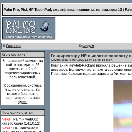
Palm Pre, Pixi, HP TouchPad, смартфоны, планшеты, телевизоры LG / Palm
Главная
Форум
Кто в онлайне
Гендиректору HP выплатят зарплату в
Опубликовано 09/02/2012 @ 13:48:16 MSK
В настоящий момент на
сайте находится 25
Компания Hewlett-Packard приняла решение в
посетителей и 0
долларов. Большую часть пакета составил опци
зарегистрированных
При этом, базовая годовая зарплата Уитман, к
пользователей.
К сожалению, система
Вас не опознала. Вы
можете бесплатно
зарегистрироваться
здесь
Последние статьи
·
New!
Palm и webOS:
как это было
(14.10.12)
·
New!
HP TouchPad и