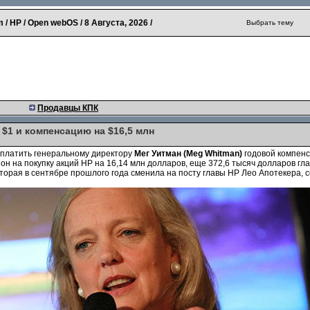
 / HP / Open webOS /
8 Августа, 2026
/
Выбрать тему
Продавцы КПК
 $1 и компенсацию на $16,5 млн
ыплатить генеральному директору
Мег Уитман
(
Meg Whitman
)
годовой компенс
он на покупку акций HP на 16,14 млн долларов, еще 372,6 тысяч долларов гл
оторая в сентябре прошлого года сменила на посту главы HP Лео Апотекера, 