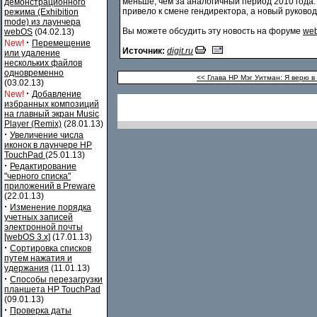
меньше, чем за аналогичный период 2010 года
демонстрационного
привело к смене гендиректора, а новый руково
режима (Exhibition
mode) из лаунчера
Вы можете обсудить эту новость на форуме
web
webOS
(04.02.13)
·
New!
Перемещение
Источник:
digit.ru
или удаление
нескольких файлов
одновременно
<< Глава HP Мэг Уитман: Я верю 
(03.02.13)
·
New!
Добавление
избранных композиций
на главный экран Music
Player (Remix)
(28.01.13)
·
Увеличение числа
иконок в лаунчере HP
TouchPad
(25.01.13)
·
Редактирование
"черного списка"
приложений в Preware
(22.01.13)
·
Изменение порядка
учетных записей
электронной почты
[webOS 3.x]
(17.01.13)
·
Сортировка списков
путем нажатия и
удержания
(11.01.13)
·
Способы перезагрузки
планшета HP TouchPad
(09.01.13)
·
Проверка даты