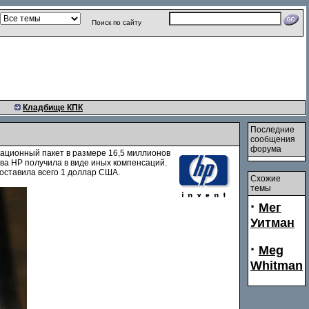
Поиск по сайту
Кладбище КПК
Последние
сообщения
форума
ационный пакет в размере 16,5 миллионов
ава HP получила в виде иных компенсаций.
составила всего 1 доллар США.
Схожие
темы
·
Мег
Уитман
·
Meg
Whitman