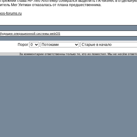
. Прежний глава HP Лео Апотекер собирался выделить ПК-бизнес в отдельную
дитель Мег Уитман отказалась от плана предшественника.
os-forums.ru
в будущее операционной системы webOS
Порог
За комментарии ответственны только те, кто их поместил. Мы не несём ответ