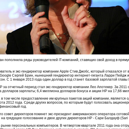
ан пополнила ряды руководителей IT-компаний, ставящих свой доход в пряму
ователь и экс-гендиректор компании Apple Стив Джобс, который отказался от
Google Сергей Брин, нынешний гендиректор интернет-гиганта Ларри Пейдж и 
он. С 1 января 2013 года один доллар в год станет базовой зарплатой главы
за отчетный период стал экс-гендиректор компании Лео Апотекер. За 2011 
а долларов зарплаты; 6,4 миллиона долларов бонуса и акции HP на 17,66 ми
в том числе предоставление им крупных пакетов акций компании, является о
рта 2012 года. Среди других вопросов, по которым будут голосовать акционе
финансовый год.
то совет директоров покинет экс-президент американского оператора сотовой
 на грядущее голосование и двое других директоров HP - Сари Балдауф (Sari 
 рынке персональных компьютеров. В четвертом квартале 2011 года она отгру