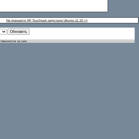
На планшете HP Touchpad запустили Ubuntu 11.10 >>
ственности за них.