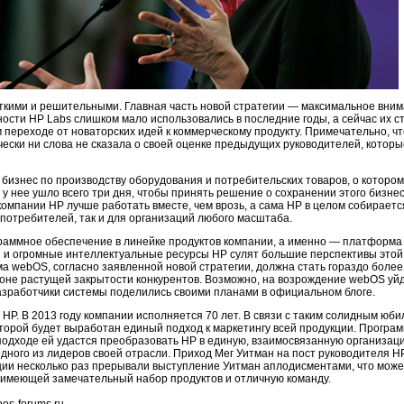
ткими и решительными. Главная часть новой стратегии — максимальное вним
ости HP Labs слишком мало использовались в последние годы, а сейчас их с
м переходе от новаторских идей к коммерческому продукту. Примечательно, 
ески ни слова не сказала о своей оценке предыдущих руководителей, которы
бизнес по производству оборудования и потребительских товаров, о котором
у нее ушло всего три дня, чтобы принять решение о сохранении этого бизнес
компании HP лучше работать вместе, чем врозь, а сама HP в целом собирае
 потребителей, так и для организаций любого масштаба.
раммное обеспечение в линейке продуктов компании, а именно — платформа 
 и огромные интеллектуальные ресурсы HP сулят большие перспективы этой
 webOS, согласно заявленной новой стратегии, должна стать гораздо более о
оне растущей закрытости конкурентов. Возможно, на возрождение webOS уйде
азработчики системы поделились своими планами в официальном блоге.
P. В 2013 году компании исполняется 70 лет. В связи с таким солидным юб
которой будет выработан единый подход к маркетингу всей продукции. Прогр
подходе ей удастся преобразовать HP в единую, взаимосвязанную организац
одного из лидеров своей отрасли. Приход Мег Уитман на пост руководителя 
ии несколько раз прерывали выступление Уитман аплодисментами, что может
 имеющей замечательный набор продуктов и отличную команду.