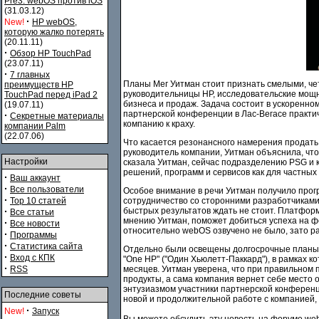
Pre3. webOS против iOS
(31.03.12)
·
New!
HP webOS,
которую жалко потерять
(20.11.11)
·
Обзор HP TouchPad
(23.07.11)
·
7 главных
Планы Мег Уитман стоит признать смелыми, че
преимуществ HP
руководительницы HP, исследовательские мощн
TouchPad перед iPad 2
бизнеса и продаж. Задача состоит в ускоренно
(19.07.11)
партнерской конференции в Лас-Вегасе практич
·
Секретные материалы
компанию к краху.
компании Palm
(22.07.06)
Что касается резонансного намерения продать 
руководитель компании, Уитман объяснила, что 
Настройки
сказала Уитман, сейчас подразделению PSG и 
решений, программ и сервисов как для частных
·
Ваш аккаунт
·
Все пользователи
Особое внимание в речи Уитман получило прог
·
Top 10 статей
сотрудничество со сторонними разработчиками
·
быстрых результатов ждать не стоит. Платформа
Все статьи
мнению Уитман, поможет добиться успеха на ф
·
Все новости
относительно webOS озвучено не было, зато р
·
Программы
·
Статистика сайта
Отдельно были освещены долгосрочные планы H
·
Вход с КПК
"One HP" ("Один Хьюлетт-Паккард"), в рамках 
·
RSS
месяцев. Уитман уверена, что при правильном 
продукты, а сама компания вернет себе место 
энтузиазмом участники партнерской конференц
Последние советы
новой и продолжительной работе с компанией,
·
New!
Запуск