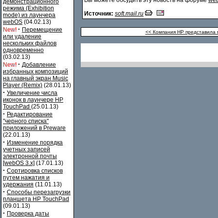
Вы можете обсудить эту новость на форуме
web
демонстрационного
режима (Exhibition
Источник:
soft.mail.ru
mode) из лаунчера
webOS
(04.02.13)
·
New!
Перемещение
<< Компания HP представила
или удаление
нескольких файлов
одновременно
(03.02.13)
·
New!
Добавление
избранных композиций
на главный экран Music
Player (Remix)
(28.01.13)
·
Увеличение числа
иконок в лаунчере HP
TouchPad
(25.01.13)
·
Редактирование
"черного списка"
приложений в Preware
(22.01.13)
·
Изменение порядка
учетных записей
электронной почты
[webOS 3.x]
(17.01.13)
·
Сортировка списков
путем нажатия и
удержания
(11.01.13)
·
Способы перезагрузки
планшета HP TouchPad
(09.01.13)
·
Проверка даты