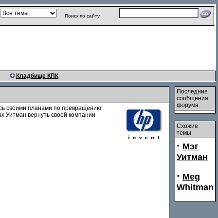
Поиск по сайту
Кладбище КПК
Последние
сообщения
форума
ь своими планами по превращению
ах Уитман вернуть своей компании
Схожие
темы
·
Мэг
Уитман
·
Meg
Whitman