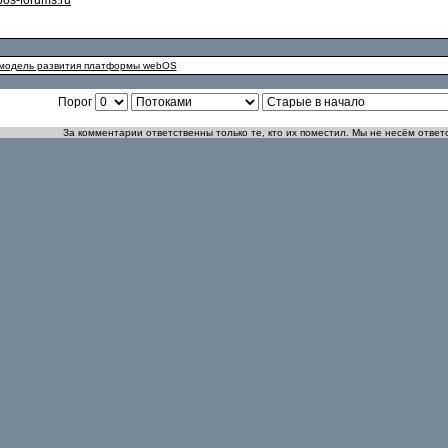
os-forums.ru
 модель развития платформы webOS
Порог
За комментарии ответственны только те, кто их поместил. Мы не несём ответ