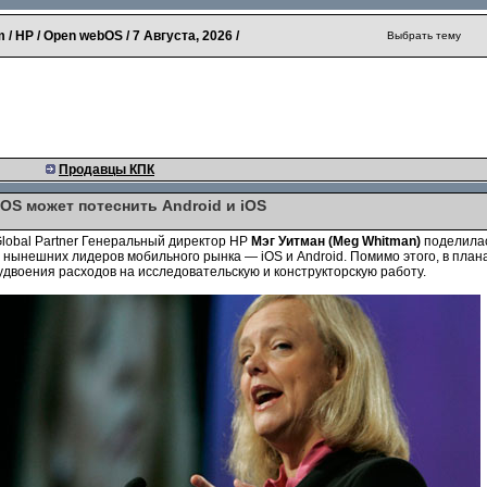
 / HP / Open webOS /
7 Августа, 2026
/
Выбрать тему
Продавцы КПК
bOS может потеснить Android и iOS
obal Partner Генераль­ный директор HP
Мэг Уитман
(
Meg Whitman
)
поделилас
нынешних лидеров мобильного рынка — iOS и Android. Помимо этого, в план
 удвоения расходов на исследовательскую и конструкторскую работу.