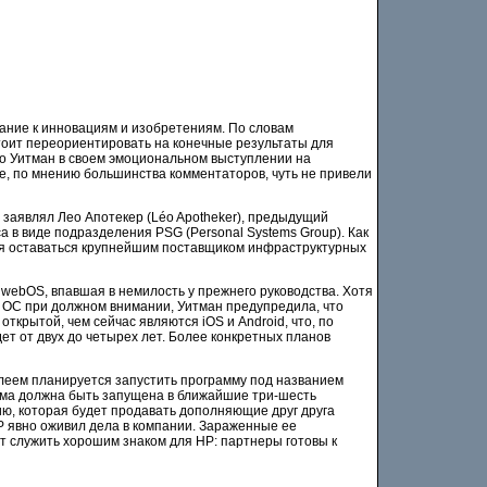
ание к инновациям и изобретениям. По словам
тоит переориентировать на конечные результаты для
что Уитман в своем эмоциональном выступлении на
е, по мнению большинства комментаторов, чуть не привели
 заявлял Лео Апотекер (Léo Apotheker), предыдущий
а в виде подразделения PSG (Personal Systems Group). Как
тся оставаться крупнейшим поставщиком инфраструктурных
webOS, впавшая в немилость у прежнего руководства. Хотя
 ОС при должном внимании, Уитман предупредила, что
ткрытой, чем сейчас являются iOS и Android, что, по
т от двух до четырех лет. Более конкретных планов
илеем планируется запустить программу под названием
амма должна быть запущена в ближайшие три-шесть
ию, которая будет продавать дополняющие друг друга
HP явно оживил дела в компании. Зараженные ее
 служить хорошим знаком для HP: партнеры готовы к