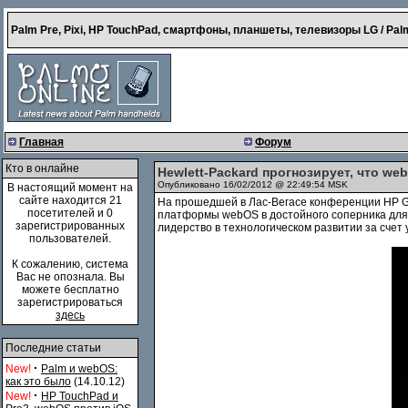
Palm Pre, Pixi, HP TouchPad, смартфоны, планшеты, телевизоры LG / Palm
Главная
Форум
Кто в онлайне
Hewlett-Packard прогнозирует, что we
Опубликовано 16/02/2012 @ 22:49:54 MSK
В настоящий момент на
сайте находится 21
На прошедшей в Лас-Вегасе конференции HP Gl
посетителей и 0
платформы webOS в достойного соперника для 
зарегистрированных
лидерство в технологическом развитии за счет
пользователей.
К сожалению, система
Вас не опознала. Вы
можете бесплатно
зарегистрироваться
здесь
Последние статьи
·
New!
Palm и webOS:
как это было
(14.10.12)
·
New!
HP TouchPad и