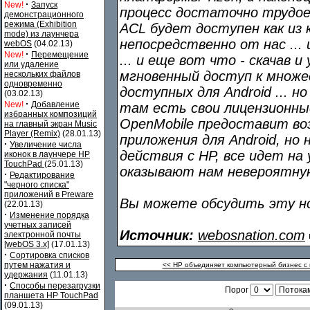
·
New!
Запуск
процесс достаточно трудое
демонстрационного
режима (Exhibition
ACL будет доступен как из 
mode) из лаунчера
непосредственно от нас ...
webOS
(04.02.13)
·
New!
Перемещение
... и еще вот что - скачав 
или удаление
мгновенный доступ к множ
нескольких файлов
одновременно
доступных для Android ... но
(03.02.13)
·
New!
Добавление
там есть свои лицензионные
избранных композиций
OpenMobile предоставит в
на главный экран Music
Player (Remix)
(28.01.13)
приложения для Android, но
·
Увеличение числа
действия с HP, все идет на
иконок в лаунчере HP
TouchPad
(25.01.13)
оказывают нам невероятную
·
Редактирование
"черного списка"
приложений в Preware
Вы можете обсудить эту н
(22.01.13)
·
Изменение порядка
учетных записей
Источник:
webosnation.com
электронной почты
[webOS 3.x]
(17.01.13)
·
Сортировка списков
путем нажатия и
<< HP объединяет компьютерный бизнес с
удержания
(11.01.13)
·
Способы перезагрузки
Порог
планшета HP TouchPad
(09.01.13)