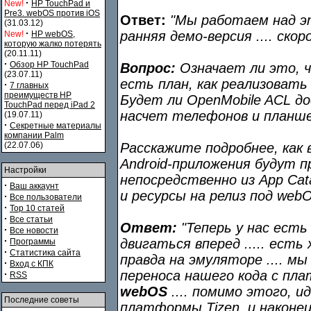
·
New!
HP TouchPad и
Pre3. webOS против iOS
Ответ:
"Мы работаем над эт
(31.03.12)
·
ранняя демо-версия .... ско
New!
HP webOS,
которую жалко потерять
(20.11.11)
·
Обзор HP TouchPad
Вопрос:
Означает ли это, ч
(23.07.11)
есть план, как реализоват
·
7 главных
преимуществ HP
Будет ли OpenMobile ACL до
TouchPad перед iPad 2
насчет телефонов и планш
(19.07.11)
·
Секретные материалы
компании Palm
(22.07.06)
Расскажите подробнее, как
Android-приложения будут 
Настройки
непосредственно из App Cat
·
Ваш аккаунт
и ресурсы на релиз под web
·
Все пользователи
·
Top 10 статей
·
Все статьи
Ответ:
"Теперь у нас есть
·
Все новости
·
двигаться вперед ..... ест
Программы
·
Статистика сайта
правда на эмуляторе .... м
·
Вход с КПК
переноса нашего кода с п
·
RSS
webOS
.... помимо этого, и
Последние советы
платформы Tizen, и наконец 