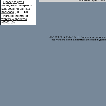
За комментарии ответст
·
Проверка даты
последнего резервного
копирования данных
пользова
(08.01.13)
·
Изменение имени
webOS-устройства
(05.01.13)
(©) 1999-2017 PalmQ Tech. Полное или частично
при условии наличия прямой активной индекси