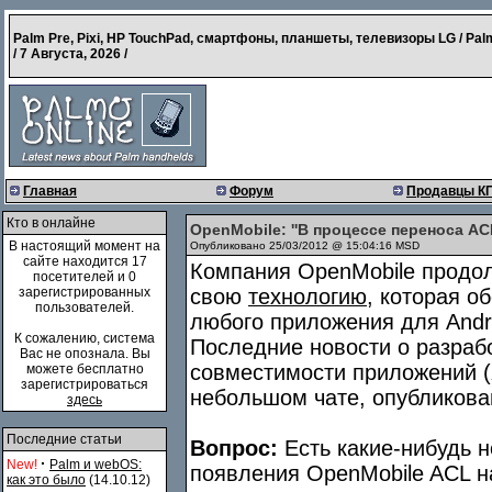
Palm Pre, Pixi, HP TouchPad, смартфоны, планшеты, телевизоры LG / Pal
/
7 Августа, 2026
/
Главная
Форум
Продавцы К
Кто в онлайне
OpenMobile: ''В процессе переноса 
В настоящий момент на
Опубликовано 25/03/2012 @ 15:04:16 MSD
сайте находится 17
Компания OpenMobile продо
посетителей и 0
зарегистрированных
свою
технологию
, которая о
пользователей.
любого приложения для Andr
К сожалению, система
Последние новости о разраб
Вас не опознала. Вы
совместимости приложений (
можете бесплатно
зарегистрироваться
небольшом чате, опубликова
здесь
Последние статьи
Вопрос:
Есть какие-нибудь н
·
New!
Palm и webOS:
появления OpenMobile ACL 
как это было
(14.10.12)