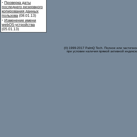
·
Проверка даты
последнего резервного
копирования данных
пользова
(08.01.13)
·
Изменение имени
webOS-устройства
(05.01.13)
(©) 1999-2017 PalmQ Tech. Полное или частично
при условии наличия прямой активной индекси