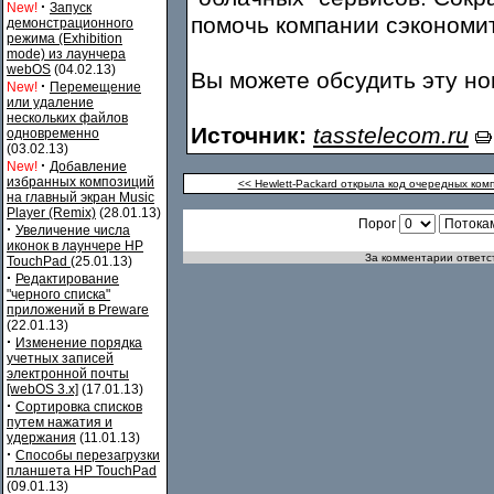
·
New!
Запуск
помочь компании сэкономит
демонстрационного
режима (Exhibition
mode) из лаунчера
webOS
(04.02.13)
Вы можете обсудить эту н
·
New!
Перемещение
или удаление
нескольких файлов
Источник:
tasstelecom.ru
одновременно
(03.02.13)
·
New!
Добавление
избранных композиций
<< Hewlett-Packard открыла код очередных ко
на главный экран Music
Player (Remix)
(28.01.13)
Порог
·
Увеличение числа
иконок в лаунчере HP
За комментарии ответст
TouchPad
(25.01.13)
·
Редактирование
"черного списка"
приложений в Preware
(22.01.13)
·
Изменение порядка
учетных записей
электронной почты
[webOS 3.x]
(17.01.13)
·
Сортировка списков
путем нажатия и
удержания
(11.01.13)
·
Способы перезагрузки
планшета HP TouchPad
(09.01.13)