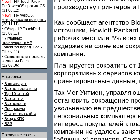
·
New!
HP TouchPad и
производству принтеров и 
Pre3. webOS против iOS
(31.03.12)
·
New!
HP webOS,
которую жалко потерять
Как сообщает агентство Bl
(20.11.11)
·
источники, Hewlett-Packar
Обзор HP TouchPad
(23.07.11)
рабочих мест или 8% всех 
·
7 главных
преимуществ HP
издержек на фоне всё сок
TouchPad перед iPad 2
(19.07.11)
компании.
·
Секретные материалы
компании Palm
Планируется сократить от 
(22.07.06)
корпоративных сервисов ко
Настройки
ориентировочные данные, 
·
Ваш аккаунт
·
Все пользователи
Так Мег Уитмен, управляющ
·
Top 10 статей
·
Все статьи
остановить сокращение пр
·
Все новости
увольнению её предшестве
·
Программы
·
Статистика сайта
персональных компьютеров
·
Вход с КПК
интереса покупателей к пл
·
RSS
компании не удалось заня
Последние советы
"облачных" сервисов. Сокр