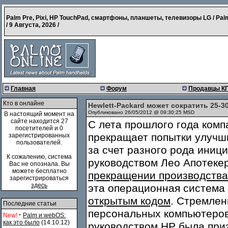
Palm Pre, Pixi, HP TouchPad, смартфоны, планшеты, телевизоры LG / Pal
/
9 Августа, 2026
/
Главная
Форум
Продавцы К
Кто в онлайне
Hewlett-Packard может сократить 25-3
Опубликовано 26/05/2012 @ 09:30:25 MSD
В настоящий момент на
сайте находится 27
С лета прошлого года комп
посетителей и 0
прекращает попытки улучш
зарегистрированных
пользователей.
за счет разного рода иниц
К сожалению, система
руководством Лео Апотеке
Вас не опознала. Вы
можете бесплатно
прекращении производства
зарегистрироваться
здесь
эта операционная система
открытым кодом
. Стремлен
Последние статьи
персональных компьютеро
·
New!
Palm и webOS:
как это было
(14.10.12)
руководством HP была при