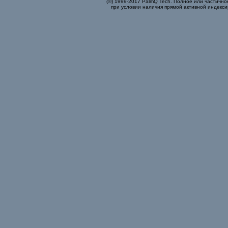
(©) 1999-2017 PalmQ Tech. Полное или частично
при условии наличия прямой активной индекси