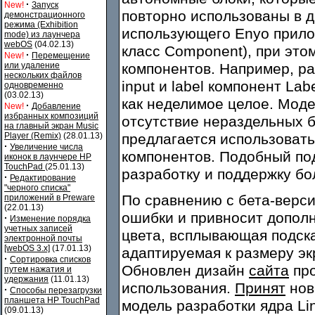
·
New!
Запуск
повторно использованы в д
демонстрационного
режима (Exhibition
использующего Enyo прило
mode) из лаунчера
webOS
(04.02.13)
класс Component), при это
·
New!
Перемещение
или удаление
компонентов. Например, ра
нескольких файлов
input и label компонент La
одновременно
(03.02.13)
как неделимое целое. Мод
·
New!
Добавление
избранных композиций
отсутствие нераздельных б
на главный экран Music
Player (Remix)
(28.01.13)
предлагается использоват
·
Увеличение числа
компонентов. Подобный под
иконок в лаунчере HP
TouchPad
(25.01.13)
разработку и поддержку бо
·
Редактирование
"черного списка"
По сравнению с бета-верс
приложений в Preware
(22.01.13)
ошибки и привносит дополн
·
Изменение порядка
учетных записей
цвета, всплывающая подска
электронной почты
[webOS 3.x]
(17.01.13)
адаптируемая к размеру эк
·
Сортировка списков
Обновлен дизайн
сайта
про
путем нажатия и
удержания
(11.01.13)
использования.
Принят
нов
·
Способы перезагрузки
планшета HP TouchPad
модель разработки ядра Li
(09.01.13)