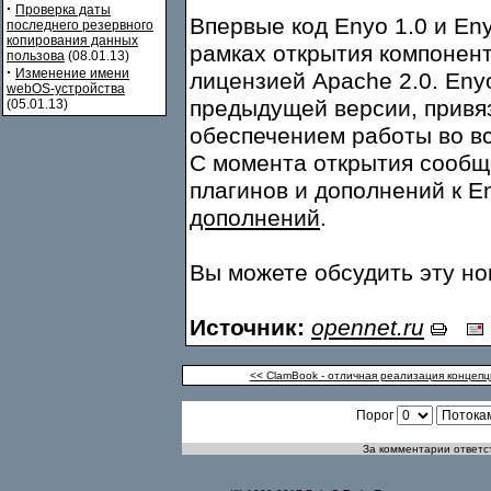
·
Проверка даты
Впервые код Enyo 1.0 и En
последнего резервного
копирования данных
рамках открытия компонен
пользова
(08.01.13)
·
Изменение имени
лицензией Apache 2.0. Eny
webOS-устройства
предыдущей версии, привя
(05.01.13)
обеспечением работы во 
С момента открытия сообщ
плагинов и дополнений к E
дополнений
.
Вы можете обсудить эту н
Источник:
opennet.ru
<< ClamBook - отличная реализация концепц
Порог
За комментарии ответст