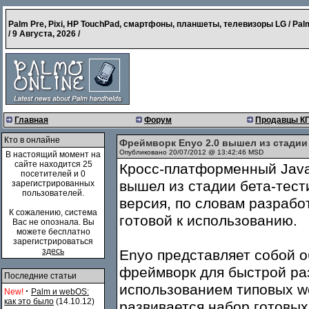
Palm Pre, Pixi, HP TouchPad, смартфоны, планшеты, телевизоры LG / Pal
/
9 Августа, 2026
/
Главная
Форум
Продавцы К
Кто в онлайне
Фреймворк Enyo 2.0 вышел из стадии
Опубликовано 20/07/2012 @ 13:42:46 MSD
В настоящий момент на
сайте находится 25
Кросс-платформенный Jav
посетителей и 0
вышел из стадии бета-тес
зарегистрированных
пользователей.
версия, по словам разрабо
К сожалению, система
готовой к использованию.
Вас не опознала. Вы
можете бесплатно
зарегистрироваться
здесь
Enyo представляет собой 
фреймворк для быстрой раз
Последние статьи
использованием типовых w
·
New!
Palm и webOS:
как это было
(14.10.12)
развивается набор готовых