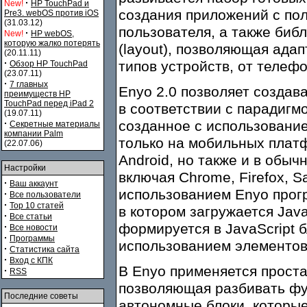
·
New!
HP TouchPad и
создания приложений с п
Pre3. webOS против iOS
(31.03.12)
пользователя, а также биб
·
New!
HP webOS,
которую жалко потерять
(layout), позволяющая ада
(20.11.11)
·
типов устройств, от телефо
Обзор HP TouchPad
(23.07.11)
·
7 главных
Enyo 2.0 позволяет созда
преимуществ HP
TouchPad перед iPad 2
в соответствии с парадигмо
(19.07.11)
·
созданное с использование
Секретные материалы
компании Palm
только на мобильных платф
(22.07.06)
Android, но также и в обы
Настройки
включая Chrome, Firefox, Sa
·
Ваш аккаунт
использованием Enyo прог
·
Все пользователи
·
Top 10 статей
в котором загружается Java
·
Все статьи
формируется в JavaScript 
·
Все новости
·
Программы
использованием элементов 
·
Статистика сайта
·
Вход с КПК
В Enyo применяется проста
·
RSS
позволяющая разбивать фу
Последние советы
автономные блоки, которые