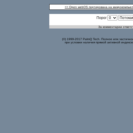
<< Open webOS портирована на микрокомпьюте
Порог
За комментарии ответст
(©) 1999-2017 PalmQ Tech. Полное или частично
при условии наличия прямой активной индекси