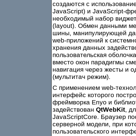
создаются с использовани
JavaScript) и JavaScript-ф
необходимый набор виджет
(layout). Обмен данными м
шины, манипулирующей да
web-приложений к системно
хранения данных задейст
пользовательская оболочк
вместо окон парадигмы сме
навигация через жесты и о
(мультитач режим).
С применением web-технол
интерфейс которого постро
фреймворка Enyo и библиот
задействован
QtWebKit
, д
JavaScriptCore. Браузер п
серверной модели, при кот
пользовательского интерф