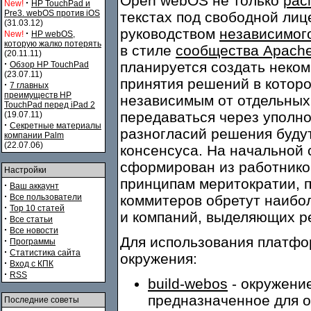
Open webOS не только
рас
·
New!
HP TouchPad и
Pre3. webOS против iOS
текстах под свободной лиц
(31.03.12)
руководством
независимог
·
New!
HP webOS,
которую жалко потерять
в стиле
сообщества Apach
(20.11.11)
·
планируется создать неко
Обзор HP TouchPad
(23.07.11)
принятия решений в котор
·
7 главных
преимуществ HP
независимым от отдельных
TouchPad перед iPad 2
передаваться через уполн
(19.07.11)
·
Секретные материалы
разногласий решения буду
компании Palm
(22.07.06)
консенсуса. На начальной 
сформирован из работников
Настройки
принципам меритократии, 
·
Ваш аккаунт
·
Все пользователи
коммитеров обретут наибо
·
Top 10 статей
и компаний, выделяющих р
·
Все статьи
·
Все новости
Для использования платф
·
Программы
·
Статистика сайта
окружения:
·
Вход с КПК
·
RSS
build-webos
- окружени
предназначенное для о
Последние советы