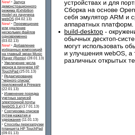
устройствах и для пор
·
New!
Запуск
демонстрационного
Сборка на основе Ope
режима (Exhibition
mode) из лаунчера
себя эмулятор ARM и с
webOS
(04.02.13)
аппаратных платформ.
·
New!
Перемещение
или удаление
build-desktop
- окружен
нескольких файлов
одновременно
обычных десктоп-систе
(03.02.13)
могут использовать об
·
New!
Добавление
избранных композиций
и улучшения webOS, а 
на главный экран Music
Player (Remix)
(28.01.13)
различных открытых те
·
Увеличение числа
иконок в лаунчере HP
TouchPad
(25.01.13)
·
Редактирование
"черного списка"
приложений в Preware
(22.01.13)
·
Изменение порядка
учетных записей
электронной почты
[webOS 3.x]
(17.01.13)
·
Сортировка списков
путем нажатия и
удержания
(11.01.13)
·
Способы перезагрузки
планшета HP TouchPad
(09.01.13)