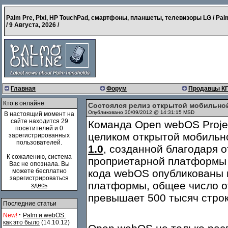
Palm Pre, Pixi, HP TouchPad, смартфоны, планшеты, телевизоры LG / Pal
/
9 Августа, 2026
/
Главная
Форум
Продавцы К
Кто в онлайне
Состоялся релиз открытой мобильно
Опубликовано 30/09/2012 @ 14:31:15 MSD
В настоящий момент на
сайте находится 29
Команда Open webOS Proj
посетителей и 0
целиком открытой мобиль
зарегистрированных
пользователей.
1.0
, созданной благодаря 
К сожалению, система
проприетарной платформы 
Вас не опознала. Вы
можете бесплатно
кода webOS опубликованы 
зарегистрироваться
платформы, общее число о
здесь
превышает 500 тысяч строк
Последние статьи
·
New!
Palm и webOS:
как это было
(14.10.12)