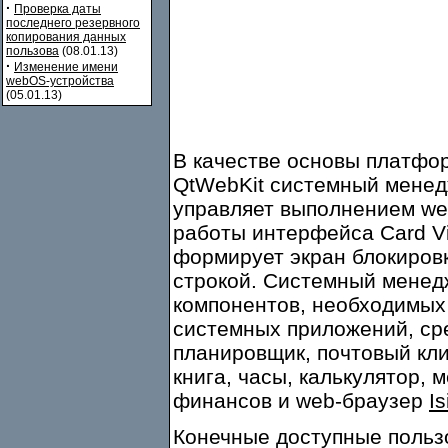
·
Проверка даты
последнего резервного
копирования данных
пользова
(08.01.13)
·
Изменение имени
webOS-устройства
(05.01.13)
В качестве основы платфо
QtWebKit системный менед
управляет выполнением we
работы интерфейса Card Vi
формирует экран блокировк
строкой. Системный менед
компонентов, необходимых 
системных приложений, сре
планировщик, почтовый кли
книга, часы, калькулятор,
финансов и web-браузер
Is
Конечные доступные польз