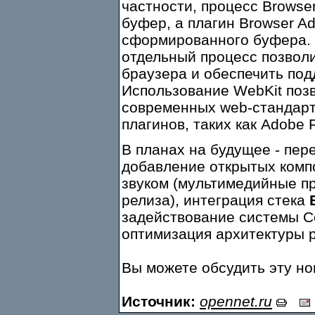
частности, процесс Browse
буфер, а плагин Browser A
сформированного буфера. 
отдельный процесс позвол
браузера и обеспечить под
Использование WebKit позв
современных web-стандарт
плагинов, таких как Adobe F
В планах на будущее - пер
добавление открытых комп
звуком (мультимедийные пр
релиза), интеграция стека
задействование системы C
оптимизация архитектуры 
Вы можете обсудить эту н
Источник:
opennet.ru