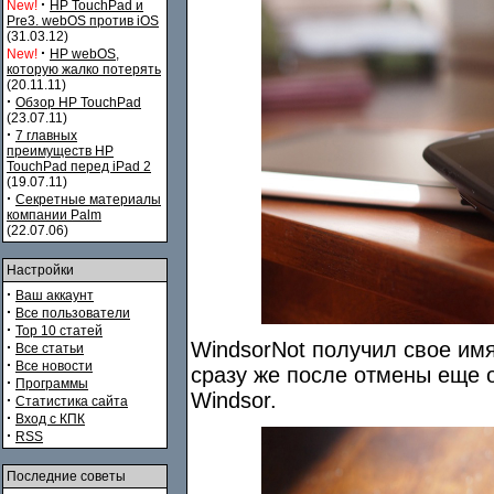
·
New!
HP TouchPad и
Pre3. webOS против iOS
(31.03.12)
·
New!
HP webOS,
которую жалко потерять
(20.11.11)
·
Обзор HP TouchPad
(23.07.11)
·
7 главных
преимуществ HP
TouchPad перед iPad 2
(19.07.11)
·
Секретные материалы
компании Palm
(22.07.06)
Настройки
·
Ваш аккаунт
·
Все пользователи
·
Top 10 статей
WindsorNot получил свое имя
·
Все статьи
·
Все новости
сразу же после отмены еще 
·
Программы
Windsor.
·
Статистика сайта
·
Вход с КПК
·
RSS
Последние советы