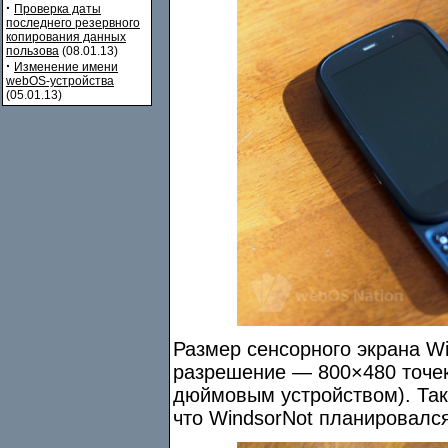
·
Проверка даты
последнего резервного
копирования данных
пользова
(08.01.13)
·
Изменение имени
webOS-устройства
(05.01.13)
Размер сенсорного экрана Wi
разрешение — 800×480 точек 
дюймовым устройством). Так
что WindsorNot планировался