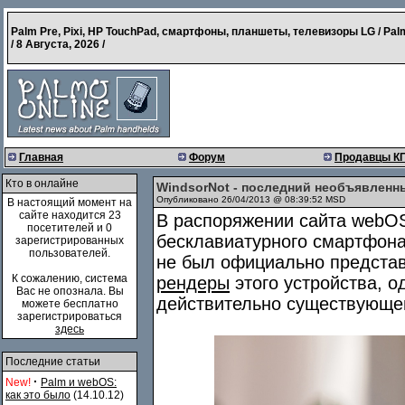
Palm Pre, Pixi, HP TouchPad, смартфоны, планшеты, телевизоры LG / Pal
/
8 Августа, 2026
/
Главная
Форум
Продавцы К
Кто в онлайне
WindsorNot - последний необъявленн
Опубликовано 26/04/2013 @ 08:39:52 MSD
В настоящий момент на
сайте находится 23
В распоряжении сайта webOS
посетителей и 0
бесклавиатурного смартфон
зарегистрированных
пользователей.
не был официально представ
К сожалению, система
рендеры
этого устройства, од
Вас не опознала. Вы
действительно существующе
можете бесплатно
зарегистрироваться
здесь
Последние статьи
·
New!
Palm и webOS:
как это было
(14.10.12)