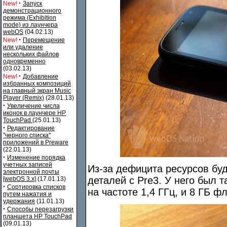
·
New!
Запуск
демонстрационного
режима (Exhibition
mode) из лаунчера
webOS
(04.02.13)
·
New!
Перемещение
или удаление
нескольких файлов
одновременно
(03.02.13)
·
New!
Добавление
избранных композиций
на главный экран Music
Player (Remix)
(28.01.13)
·
Увеличение числа
иконок в лаунчере HP
TouchPad
(25.01.13)
·
Редактирование
"черного списка"
приложений в Preware
(22.01.13)
·
Изменение порядка
учетных записей
Из-за дефицита ресурсов бу
электронной почты
деталей с Pre3. У него был
[webOS 3.x]
(17.01.13)
·
Сортировка списков
на частоте 1,4 ГГц, и 8 ГБ ф
путем нажатия и
удержания
(11.01.13)
·
Способы перезагрузки
планшета HP TouchPad
(09.01.13)