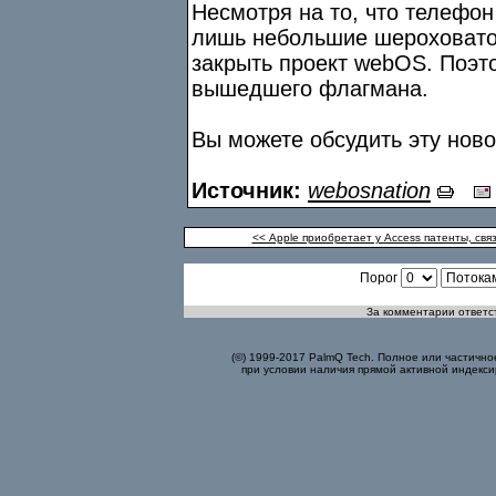
Несмотря на то, что телефон
лишь небольшие шероховато
закрыть проект webOS. Поэто
вышедшего флагмана.
Вы можете обсудить эту нов
Источник:
webosnation
<< Аpple приобретает у Access патенты, свя
Порог
За комментарии ответст
(©) 1999-2017 PalmQ Tech. Полное или частично
при условии наличия прямой активной индекси