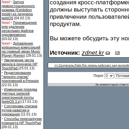
создания кросс-платформе
·
New!
Запуск
демонстрационного
должны выступать сторонн
режима (Exhibition
mode) из лаунчера
привлечении пользователе
webOS
(04.02.13)
·
продуктам.
New!
Перемещение
или удаление
нескольких файлов
одновременно
Вы можете обсудить эту н
(03.02.13)
·
New!
Добавление
избранных композиций
Источник:
zdnet.kr
на главный экран Music
Player (Remix)
(28.01.13)
·
Увеличение числа
иконок в лаунчере HP
<< Создатель Palm Pre теперь работает над интерф
TouchPad
(25.01.13)
·
Редактирование
Порог
"черного списка"
приложений в Preware
(22.01.13)
За комментарии ответст
·
Изменение порядка
учетных записей
электронной почты
[webOS 3.x]
(17.01.13)
·
Сортировка списков
путем нажатия и
удержания
(11.01.13)
·
Способы перезагрузки
планшета HP TouchPad
(09.01.13)