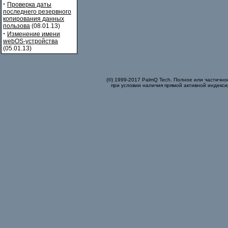
·
Проверка даты
последнего резервного
копирования данных
пользова
(08.01.13)
·
Изменение имени
webOS-устройства
(05.01.13)
(©) 1999-2017 PalmQ Tech. Полное или частично
при условии наличия прямой активной индекси