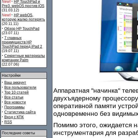
·
New!
HP TouchPad и
Pre3. webOS против iOS
(31.03.12)
·
New!
HP webOS,
которую жалко потерять
(20.11.11)
·
Обзор HP TouchPad
(23.07.11)
·
7 главных
преимуществ HP
TouchPad перед iPad 2
(19.07.11)
·
Секретные материалы
компании Palm
(22.07.06)
Настройки
·
Ваш аккаунт
·
Все пользователи
Аппаратная "начинка" теле
·
Top 10 статей
·
двухъядерному процессору с
Все статьи
·
Все новости
оперативной памяти устрой
·
Программы
·
Статистика сайта
одновременно без видимых
·
Вход с КПК
·
RSS
Помимо этого, ожидается 
инструментария для разра
Последние советы