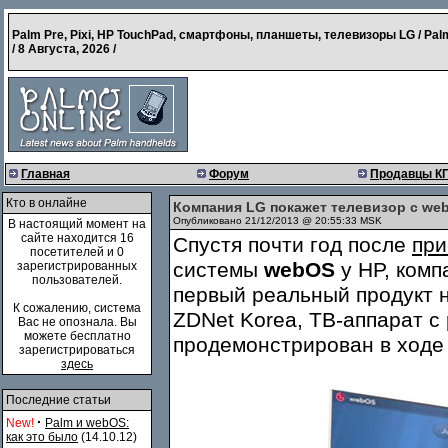
Palm Pre, Pixi, HP TouchPad, смартфоны, планшеты, телевизоры LG / Pal
/
8 Августа, 2026
/
Главная
Форум
Продавцы К
Кто в онлайне
Компания LG покажет телевизор с web
Опубликовано 21/12/2013 @ 20:55:33 MSK
В настоящий момент на
сайте находится 16
Спустя почти год после
при
посетителей и 0
системы
webOS
у HP, ком
зарегистрированных
пользователей.
первый реальный продукт н
К сожалению, система
ZDNet Korea, ТВ-аппарат 
Вас не опознала. Вы
можете бесплатно
продемонстрирован в ходе 
зарегистрироваться
здесь
Последние статьи
·
New!
Palm и webOS:
как это было
(14.10.12)